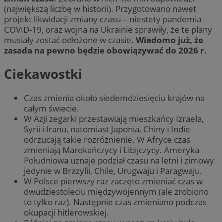
(największą liczbę w historii). Przygotowano nawet
projekt likwidacji zmiany czasu – niestety pandemia
COVID-19, oraz wojna na Ukrainie sprawiły, że te plany
musiały zostać odłożone w czasie.
Wiadomo już, że
zasada na pewno będzie obowiązywać do 2026 r.
Ciekawostki
Czas zmienia około siedemdziesięciu krajów na
całym świecie.
W Azji zegarki przestawiają mieszkańcy Izraela,
Syrii i Iranu, natomiast Japonia, Chiny i Indie
odrzucają takie rozróżnienie. W Afryce czas
zmieniają Marokańczycy i Libijczycy. Ameryka
Południowa uznaje podział czasu na letni i zimowy
jedynie w Brazylii, Chile, Urugwaju i Paragwaju.
W Polsce pierwszy raz zaczęto zmieniać czas w
dwudziestoleciu międzywojennym (ale zrobiono
to tylko raz). Następnie czas zmieniano podczas
okupacji hitlerowskiej.