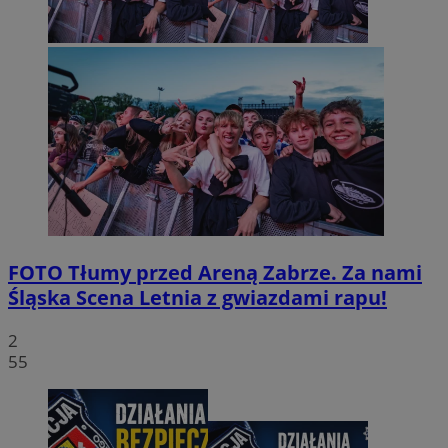
FOTO
Tłumy przed Areną Zabrze. Za nami
Śląska Scena Letnia z gwiazdami rapu!
2
55