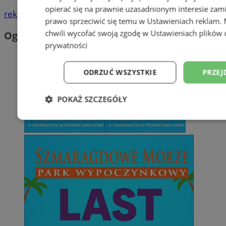
opierać się na prawnie uzasadnionym interesie zami
reklama
prawo sprzeciwić się temu w
Ustawieniach reklam
.
chwili wycofać swoją zgodę w
Ustawieniach plików 
Ogłoszenia
prywatności
ODRZUĆ WSZYSTKIE
PRZEJ
POKAŻ SZCZEGÓŁY
Niezbędne
Wydajność
Targetowani
Niesklasyfikowane