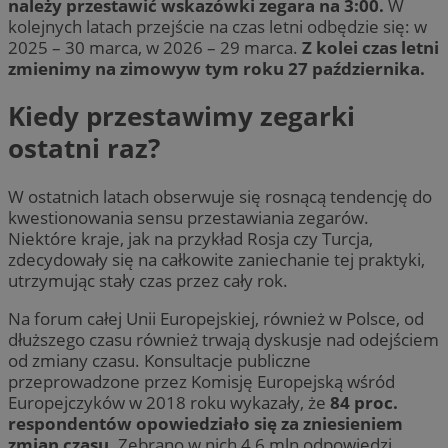
należy przestawić wskazówki zegara na 3:00.
W
kolejnych latach przejście na czas letni odbędzie się: w
2025 – 30 marca, w 2026 – 29 marca.
Z kolei czas letni
zmienimy na zimowyw tym roku 27 października.
Kiedy przestawimy zegarki
ostatni raz?
W ostatnich latach obserwuje się rosnącą tendencję do
kwestionowania sensu przestawiania zegarów.
Niektóre kraje, jak na przykład Rosja czy Turcja,
zdecydowały się na całkowite zaniechanie tej praktyki,
utrzymując stały czas przez cały rok.
Na forum całej Unii Europejskiej, również w Polsce, od
dłuższego czasu również trwają dyskusje nad odejściem
od zmiany czasu. Konsultacje publiczne
przeprowadzone przez Komisję Europejską wśród
Europejczyków w 2018 roku wykazały, że
84 proc.
respondentów opowiedziało się za zniesieniem
zmian czasu
. Zebrano w nich 4,6 mln odpowiedzi