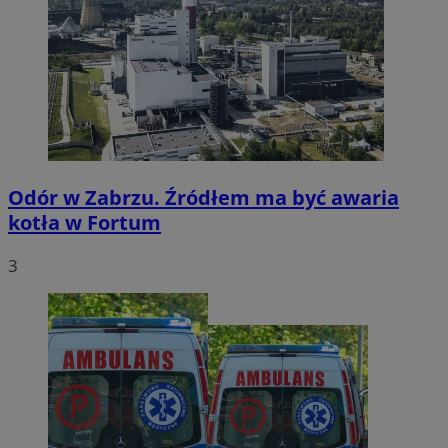
Odór w Zabrzu. Źródłem ma być awaria
kotła w Fortum
3