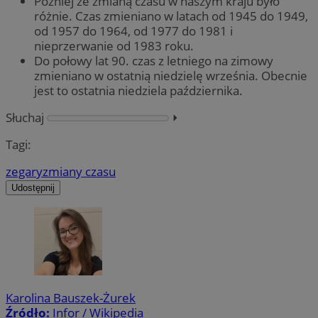
Później ze zmianą czasu w naszym kraju było
różnie. Czas zmieniano w latach od 1945 do 1949,
od 1957 do 1964, od 1977 do 1981 i
nieprzerwanie od 1983 roku.
Do połowy lat 90. czas z letniego na zimowy
zmieniano w ostatnią niedzielę września. Obecnie
jest to ostatnia niedziela października.
Słuchaj
⏵︎
Tagi:
zegary
zmiany czasu
Udostępnij
Karolina Bauszek-Żurek
Źródło:
Infor / Wikipedia