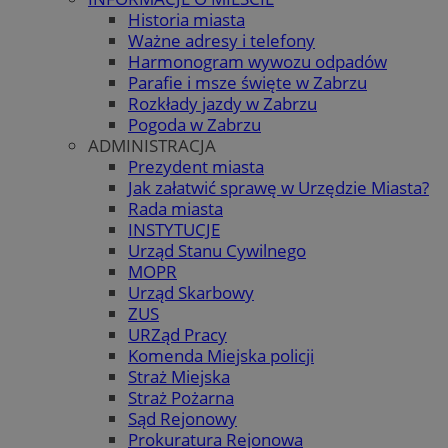
Historia miasta
Ważne adresy i telefony
Harmonogram wywozu odpadów
Parafie i msze święte w Zabrzu
Rozkłady jazdy w Zabrzu
Pogoda w Zabrzu
ADMINISTRACJA
Prezydent miasta
Jak załatwić sprawę w Urzędzie Miasta?
Rada miasta
INSTYTUCJE
Urząd Stanu Cywilnego
MOPR
Urząd Skarbowy
ZUS
URZąd Pracy
Komenda Miejska policji
Straż Miejska
Straż Pożarna
Sąd Rejonowy
Prokuratura Rejonowa