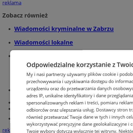
reklama
Zobacz również
Wiadomości kryminalne w Zabrzu
Wiadomości lokalne
Wiadomości sportowe
Odpowiedzialne korzystanie z Twoi
My i nasi partnerzy używamy plików cookie i podob
przechowywania i uzyskiwania dostępu do informac
urządzeniu oraz do przetwarzania danych osobowych
Optyk, okulista
adres IP, unikalne identyfikatory i dane przeglądani
Zabrze
Największy sklep z częściami online!
spersonalizowanych reklam i treści, pomiaru reklam i
Książeczka sanepidowska
odbiorców oraz ulepszania usług.
Dostawcy stron tr
również przetwarzać Twoje dane w tych i innych cel
Tworzenie stron www -Zabrze
wykorzystywać precyzyjne dane geolokalizacyjne i c
reklama
Twoje wybory dotyczą wyłącznie tej witryny. Niekt