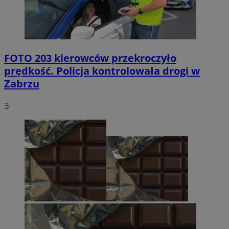
FOTO
203 kierowców przekroczyło
prędkość. Policja kontrolowała drogi w
Zabrzu
3