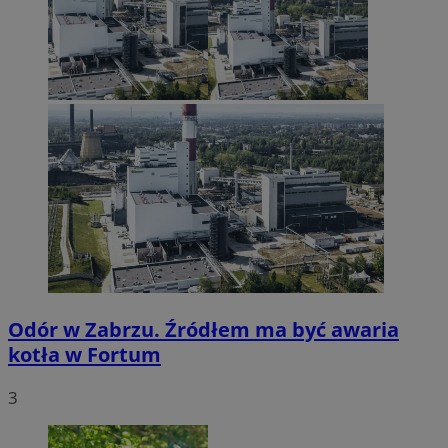
Odór w Zabrzu. Źródłem ma być awaria
kotła w Fortum
3