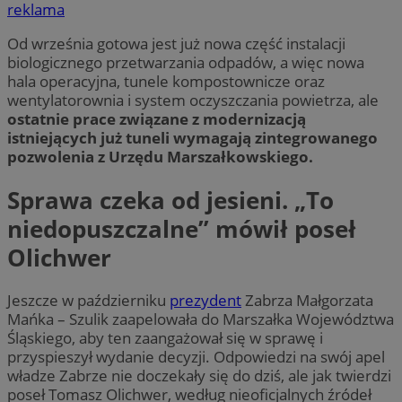
reklama
Od września gotowa jest już nowa część instalacji
biologicznego przetwarzania odpadów, a więc nowa
hala operacyjna, tunele kompostownicze oraz
wentylatorownia i system oczyszczania powietrza, ale
ostatnie prace związane z modernizacją
istniejących już tuneli wymagają zintegrowanego
pozwolenia z Urzędu Marszałkowskiego.
Sprawa czeka od jesieni. „To
niedopuszczalne” mówił poseł
Olichwer
Jeszcze w październiku
prezydent
Zabrza Małgorzata
Mańka – Szulik zaapelowała do Marszałka Województwa
Śląskiego, aby ten zaangażował się w sprawę i
przyspieszył wydanie decyzji. Odpowiedzi na swój apel
władze Zabrze nie doczekały się do dziś, ale jak twierdzi
poseł Tomasz Olichwer, według nieoficjalnych źródeł