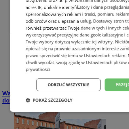
urządzeniu oraz do przetwarzania danych osobowych
adres IP, unikalne identyfikatory i dane przeglądani
spersonalizowanych reklam i treści, pomiaru reklam i
odbiorców oraz ulepszania usług.
Dostawcy stron tr
również przetwarzać Twoje dane w tych i innych cel
wykorzystywać precyzyjne dane geolokalizacyjne i c
Twoje wybory dotyczą wyłącznie tej witryny. Niekt
opierać się na prawnie uzasadnionym interesie zami
prawo sprzeciwić się temu w
Ustawieniach reklam
.
chwili wycofać swoją zgodę w
Ustawieniach plików 
prywatności
ODRZUĆ WSZYSTKIE
PRZEJ
Wakacyjny wypoczynek nad Bałtykiem w
domkach Szmaragdowe Morze
POKAŻ SZCZEGÓŁY
Niezbędne
Wydajność
Targetowani