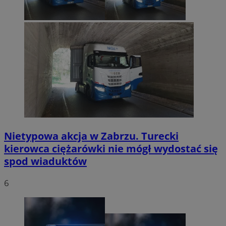
Nietypowa akcja w Zabrzu. Turecki
kierowca ciężarówki nie mógł wydostać się
spod wiaduktów
6