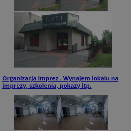
VISITOR_PRIVACY_METADATA
5 miesięcy 4
YouTube
tygodnie
.youtube.com
Organizacja imprez . Wynajem lokalu na
imprezy, szkolenia, pokazy itp.