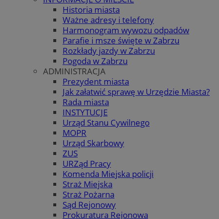
Historia miasta
Ważne adresy i telefony
Harmonogram wywozu odpadów
Parafie i msze święte w Zabrzu
Rozkłady jazdy w Zabrzu
Pogoda w Zabrzu
ADMINISTRACJA
Prezydent miasta
Jak załatwić sprawę w Urzędzie Miasta?
Rada miasta
INSTYTUCJE
Urząd Stanu Cywilnego
MOPR
Urząd Skarbowy
ZUS
URZąd Pracy
Komenda Miejska policji
Straż Miejska
Straż Pożarna
Sąd Rejonowy
Prokuratura Rejonowa