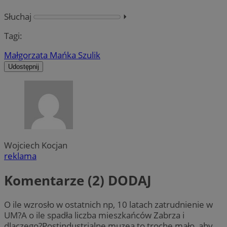
Słuchaj
⏵︎
Tagi:
Małgorzata Mańka Szulik
Udostępnij
Wojciech Kocjan
reklama
Komentarze (2)
DODAJ
O ile wzrosło w ostatnich np, 10 latach zatrudnienie w
UM?A o ile spadła liczba mieszkańców Zabrza i
dlaczego?Postindustrialne muzea to trochę mało, aby