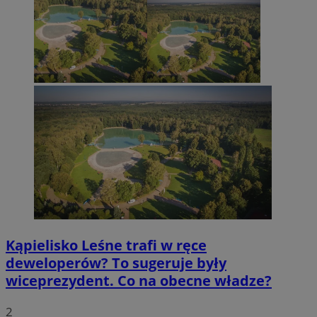
Kąpielisko Leśne trafi w ręce
deweloperów? To sugeruje były
wiceprezydent. Co na obecne władze?
2