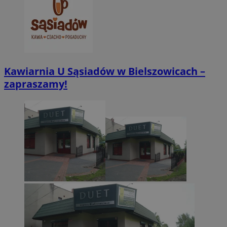
CookieScriptConsent
4 tygodnie 2 dn
CookieScript
zabrze.com.pl
Kawiarnia U Sąsiadów w Bielszowicach –
zapraszamy!
VISITOR_PRIVACY_METADATA
5 miesięcy 4
YouTube
tygodnie
.youtube.com