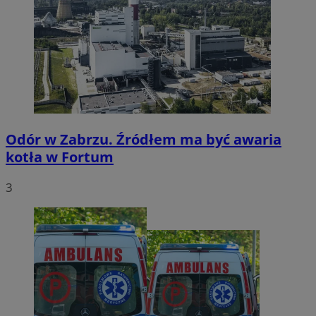
Odór w Zabrzu. Źródłem ma być awaria
kotła w Fortum
3