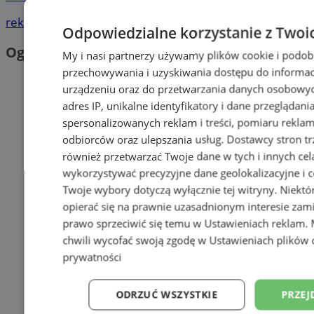
reklama
Odpowiedzialne korzystanie z Twoi
Ogłoszenia
My i nasi partnerzy używamy plików cookie i podob
przechowywania i uzyskiwania dostępu do informac
urządzeniu oraz do przetwarzania danych osobowych
adres IP, unikalne identyfikatory i dane przeglądani
spersonalizowanych reklam i treści, pomiaru reklam i
odbiorców oraz ulepszania usług.
Dostawcy stron tr
również przetwarzać Twoje dane w tych i innych cel
wykorzystywać precyzyjne dane geolokalizacyjne i c
Twoje wybory dotyczą wyłącznie tej witryny. Niekt
opierać się na prawnie uzasadnionym interesie zami
prawo sprzeciwić się temu w
Ustawieniach reklam
.
chwili wycofać swoją zgodę w
Ustawieniach plików 
prywatności
ODRZUĆ WSZYSTKIE
PRZEJ