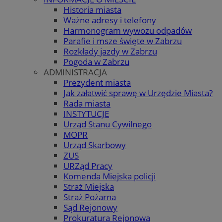
Historia miasta
Ważne adresy i telefony
Harmonogram wywozu odpadów
Parafie i msze święte w Zabrzu
Rozkłady jazdy w Zabrzu
Pogoda w Zabrzu
ADMINISTRACJA
Prezydent miasta
Jak załatwić sprawę w Urzędzie Miasta?
Rada miasta
INSTYTUCJE
Urząd Stanu Cywilnego
MOPR
Urząd Skarbowy
ZUS
URZąd Pracy
Komenda Miejska policji
Straż Miejska
Straż Pożarna
Sąd Rejonowy
Prokuratura Rejonowa