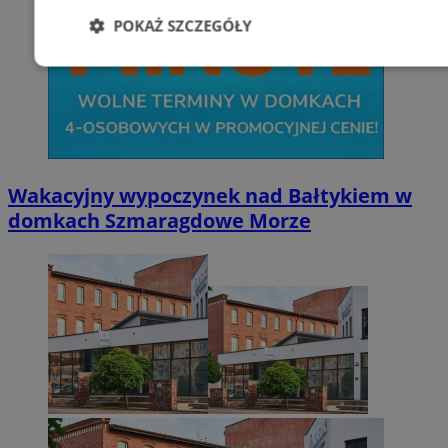
POKAŻ SZCZEGÓŁY
Niezbędne
Wydajność
Targetowani
Niesklasyfikowane
Wakacyjny wypoczynek nad Bałtykiem w
domkach Szmaragdowe Morze
Niezbędne
Wydajność
Targetowanie
Funkcjonalno
Niezbędne pliki cookie umożliwiają korzystanie z podstawowych fun
takich jak logowanie użytkownika i zarządzanie kontem. Bez niezb
można prawidłowo korzystać ze strony internetowej.
Provider
/
Okres
Nazwa
Domena
przechowywani
SessID
zabrze.com.pl
1 rok