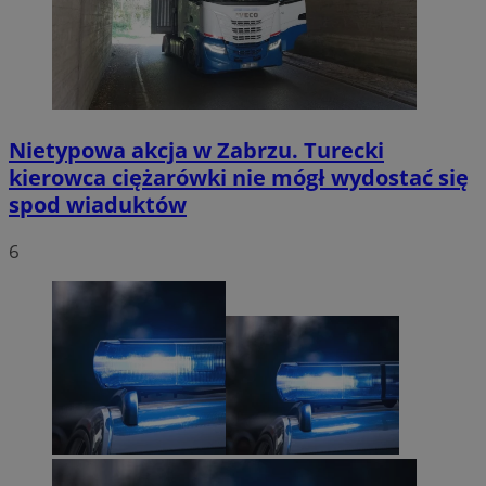
Nietypowa akcja w Zabrzu. Turecki
kierowca ciężarówki nie mógł wydostać się
spod wiaduktów
6