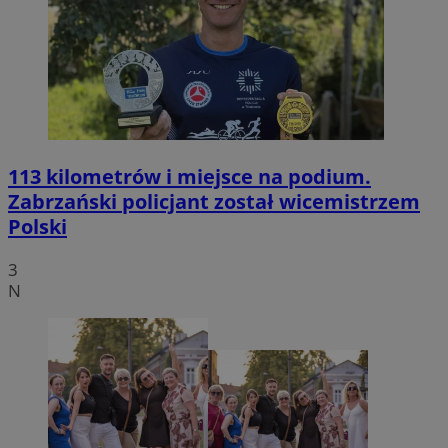
113 kilometrów i miejsce na podium.
Zabrzański policjant został wicemistrzem
Polski
3
N