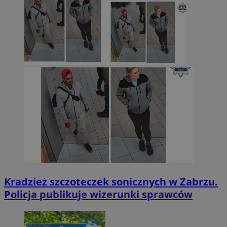
Kradzież szczoteczek sonicznych w Zabrzu.
Policja publikuje wizerunki sprawców