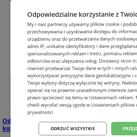
Odpowiedzialne korzystanie z Twoi
My i nasi partnerzy używamy plików cookie i podob
przechowywania i uzyskiwania dostępu do informac
urządzeniu oraz do przetwarzania danych osobowych
adres IP, unikalne identyfikatory i dane przeglądani
spersonalizowanych reklam i treści, pomiaru reklam i
odbiorców oraz ulepszania usług.
Dostawcy stron tr
również przetwarzać Twoje dane w tych i innych cel
wykorzystywać precyzyjne dane geolokalizacyjne i c
Twoje wybory dotyczą wyłącznie tej witryny. Niekt
opierać się na prawnie uzasadnionym interesie zami
prawo sprzeciwić się temu w
Ustawieniach reklam
.
chwili wycofać swoją zgodę w
Ustawieniach plików 
prywatności
Odór w Zabrzu. Źródłem ma być awaria
kotła w Fortum
ODRZUĆ WSZYSTKIE
PRZEJ