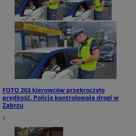
FOTO
203 kierowców przekroczyło
prędkość. Policja kontrolowała drogi w
Zabrzu
3