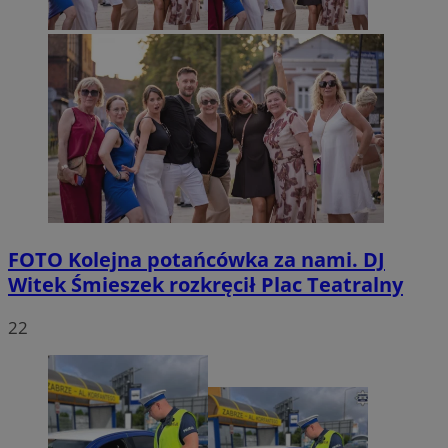
FOTO
Kolejna potańcówka za nami. DJ
Witek Śmieszek rozkręcił Plac Teatralny
22