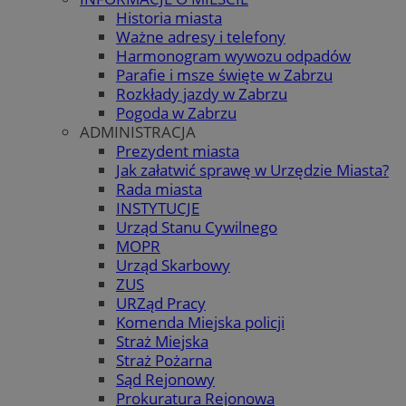
Historia miasta
Ważne adresy i telefony
Harmonogram wywozu odpadów
Parafie i msze święte w Zabrzu
Rozkłady jazdy w Zabrzu
Pogoda w Zabrzu
ADMINISTRACJA
Prezydent miasta
Jak załatwić sprawę w Urzędzie Miasta?
Rada miasta
INSTYTUCJE
Urząd Stanu Cywilnego
MOPR
Urząd Skarbowy
ZUS
URZąd Pracy
Komenda Miejska policji
Straż Miejska
Straż Pożarna
Sąd Rejonowy
Prokuratura Rejonowa