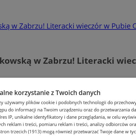
ą w Zabrzu! Literacki wieczór w Pubie 
kowską w Zabrzu! Literacki wiec
lne korzystanie z Twoich danych
rzy używamy plików cookie i podobnych technologii do przechow
ępu do informacji na Twoim urządzeniu oraz do przetwarzania 
dres IP, unikalne identyfikatory i dane przeglądania, w celu wyświ
h reklam i treści, pomiaru reklam i treści, analizy odbiorców or
tron trzecich (1913)
mogą również przetwarzać Twoje dane w tych