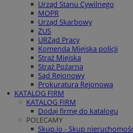
Urząd Stanu Cywilnego
MOPR
Urząd Skarbowy
ZUS
URZąd Pracy
Komenda Miejska policji
Straż Miejska
Straż Pożarna
Sąd Rejonowy
Prokuratura Rejonowa
KATALOG FIRM
KATALOG FIRM
Dodaj firmę do katalogu
POLECAMY
Skup.io - Skup nieruchomośc