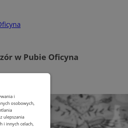
Oficyna
zór w Pubie Oficyna
ywania i
danych osobowych,
etlania
az ulepszania
 i innych celach,