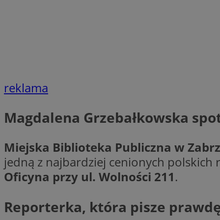
Nazwa
Nazwa
ustat_xq6z219uw9
Nazwa
__Secure-YNID
_clck
__gads
FCCDCF
MUID
reklama
__eoi
Magdalena Grzebałkowska spotk
ANONCHK
_clsk
Miejska Biblioteka Publiczna w Zabr
test_cookie
jedną z najbardziej cenionych polskich 
_ga_NBM6HFESG6
Oficyna przy ul. Wolności 211
.
_fbp
OAID
Reporterka, która pisze prawdę
MR