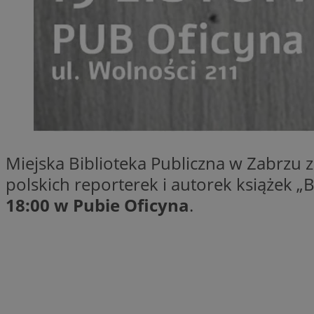
SessID
QeSessID
MvSessID
__cf_bm
__cf_bm
Miejska Biblioteka Publiczna w Zabrzu 
CookieScriptConse
polskich reporterek i autorek książek „
18:00 w Pubie Oficyna
.
VISITOR_PRIVACY_