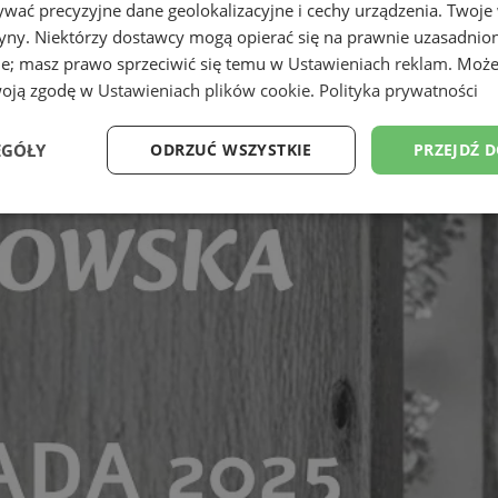
wać precyzyjne dane geolokalizacyjne i cechy urządzenia. Twoje
tryny. Niektórzy dostawcy mogą opierać się na prawnie uzasadnio
ie; masz prawo sprzeciwić się temu w
Ustawieniach reklam
. Może
woją zgodę w
Ustawieniach plików cookie
.
Polityka prywatności
EGÓŁY
ODRZUĆ WSZYSTKIE
PRZEJDŹ 
Wydajność
Targetowanie
Funkcjonalność
Ni
ezbędne
Wydajność
Targetowanie
Funkcjonalność
Niesklasyfikow
ie umożliwiają korzystanie z podstawowych funkcji strony internetowej, takich jak log
Bez niezbędnych plików cookie nie można prawidłowo korzystać ze strony internetowe
Provider
/
Okres
Opis
Domena
przechowywania