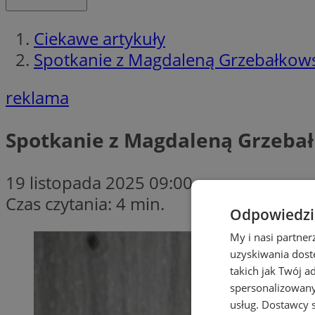
Ciekawe artykuły
Spotkanie z Magdaleną Grzebałkowsk
reklama
Spotkanie z Magdaleną Grzebał
19 listopada 2025 09:00
Czas czytania: 4 min.
Odpowiedzia
My i nasi partne
uzyskiwania dost
takich jak Twój a
spersonalizowanyc
usług.
Dostawcy s