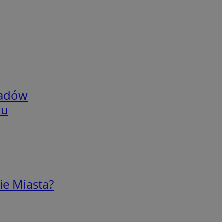
adów
zu
ie Miasta?