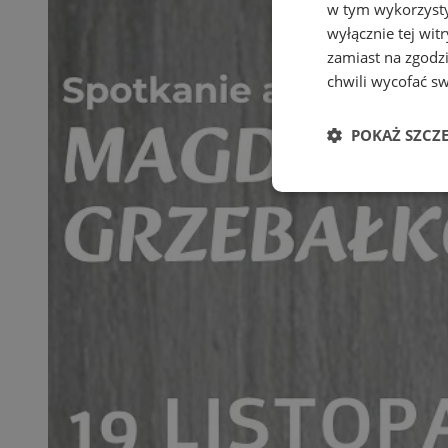
w tym wykorzysty
wyłącznie tej wi
zamiast na zgodz
chwili wycofać s
POKAŻ SZCZ
Niezbędne
Ni
Niezbędne pliki cook
zarządzanie kontem. 
Nazwa