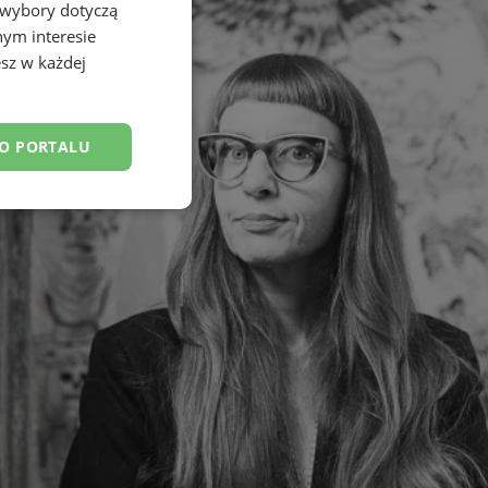
 wybory dotyczą
nym interesie
sz w każdej
DO PORTALU
esklasyfikowane
ane
owanie użytkownika i
j.