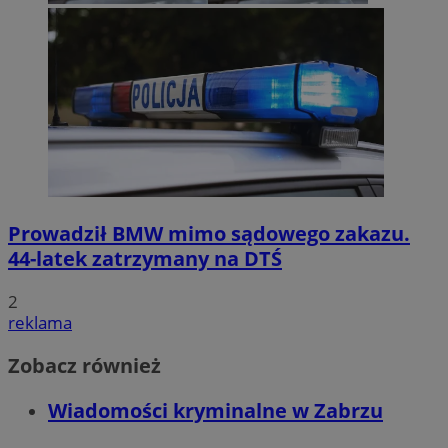
Prowadził BMW mimo sądowego zakazu.
44-latek zatrzymany na DTŚ
2
reklama
Zobacz również
Wiadomości kryminalne w Zabrzu