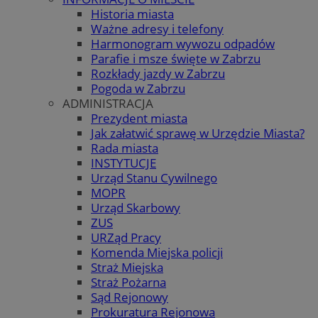
Historia miasta
Ważne adresy i telefony
Harmonogram wywozu odpadów
Parafie i msze święte w Zabrzu
Rozkłady jazdy w Zabrzu
Pogoda w Zabrzu
ADMINISTRACJA
Prezydent miasta
Jak załatwić sprawę w Urzędzie Miasta?
Rada miasta
INSTYTUCJE
Urząd Stanu Cywilnego
MOPR
Urząd Skarbowy
ZUS
URZąd Pracy
Komenda Miejska policji
Straż Miejska
Straż Pożarna
Sąd Rejonowy
Prokuratura Rejonowa