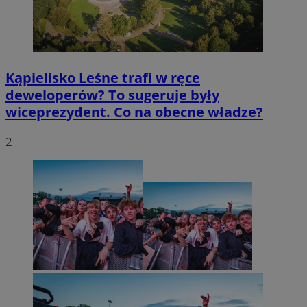
Kąpielisko Leśne trafi w ręce
deweloperów? To sugeruje były
wiceprezydent. Co na obecne władze?
2