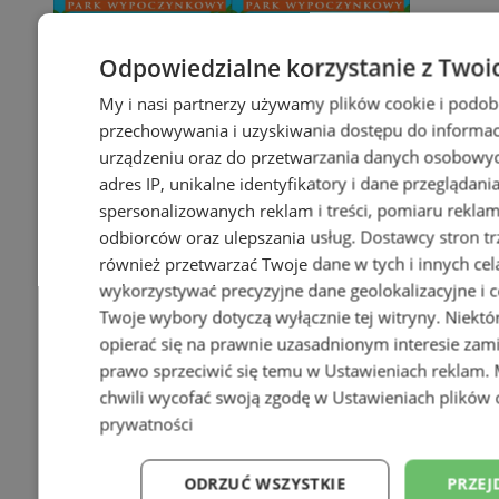
Odpowiedzialne korzystanie z Twoi
My i nasi partnerzy używamy plików cookie i podob
przechowywania i uzyskiwania dostępu do informac
urządzeniu oraz do przetwarzania danych osobowych
adres IP, unikalne identyfikatory i dane przeglądani
spersonalizowanych reklam i treści, pomiaru reklam i
odbiorców oraz ulepszania usług.
Dostawcy stron tr
również przetwarzać Twoje dane w tych i innych cel
wykorzystywać precyzyjne dane geolokalizacyjne i c
Twoje wybory dotyczą wyłącznie tej witryny. Niekt
opierać się na prawnie uzasadnionym interesie zami
prawo sprzeciwić się temu w
Ustawieniach reklam
.
chwili wycofać swoją zgodę w
Ustawieniach plików 
prywatności
ODRZUĆ WSZYSTKIE
PRZEJ