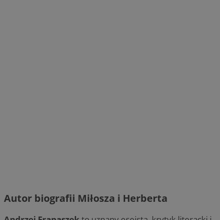
Autor biografii Miłosza i Herberta
Andrzej Franaszek
to uznany eseista, krytyk literacki i