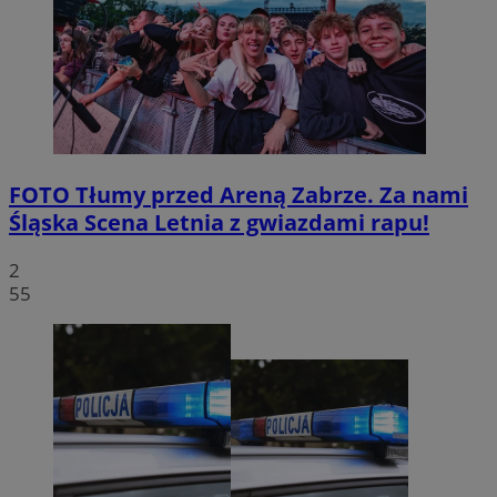
FOTO
Tłumy przed Areną Zabrze. Za nami
Śląska Scena Letnia z gwiazdami rapu!
2
55