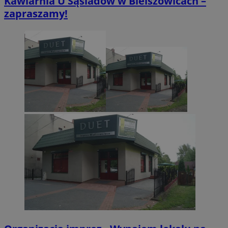
Kawiarnia U Sąsiadów w Bielszowicach –
zapraszamy!
CookieScriptConsent
4 tygodnie 2 dn
CookieScript
zabrze.com.pl
VISITOR_PRIVACY_METADATA
5 miesięcy 4
YouTube
tygodnie
.youtube.com