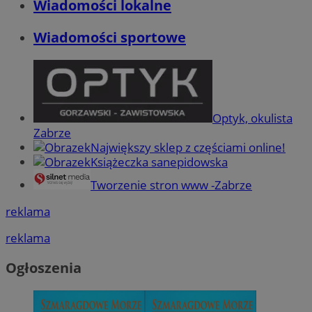
Wiadomości lokalne
Wiadomości sportowe
Optyk, okulista
Zabrze
Największy sklep z częściami online!
Książeczka sanepidowska
Tworzenie stron www -Zabrze
reklama
reklama
Ogłoszenia