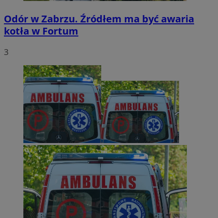
Odór w Zabrzu. Źródłem ma być awaria
kotła w Fortum
3