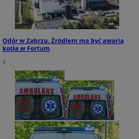
Odór w Zabrzu. Źródłem ma być awaria
kotła w Fortum
3