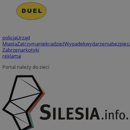
policja
Urząd
Miasta
Zatrzymanie
kradzież
Wypadek
wydarzenia
bezpiec
Zabrze
narkotyki
reklama
Portal należy do sieci