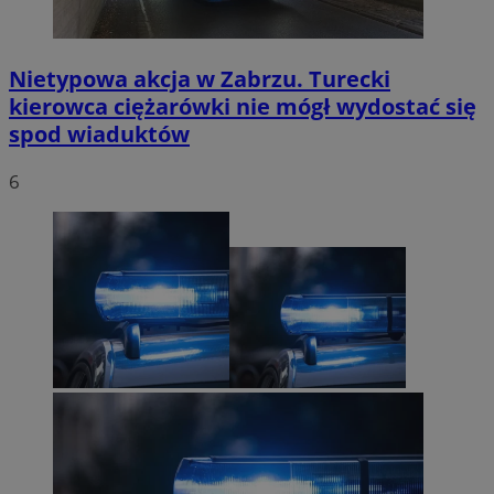
Nietypowa akcja w Zabrzu. Turecki
kierowca ciężarówki nie mógł wydostać się
spod wiaduktów
6