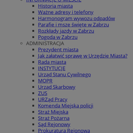
Historia miasta
Ważne adresy i telefony
Harmonogram wywozu odpadów
Parafie i msze święte w Zabrzu
Rozkłady jazdy w Zabrzu
Pogoda w Zabrzu
ADMINISTRACJA
Prezydent miasta
Jak załatwić sprawę w Urzędzie Miasta?
Rada miasta
INSTYTUCJE
Urząd Stanu Cywilnego
MOPR
Urząd Skarbowy
ZUS
URZąd Pracy
Komenda Miejska policji
Straż Miejska
Straż Pożarna
Sąd Rejonowy
Prokuratura Rejonowa