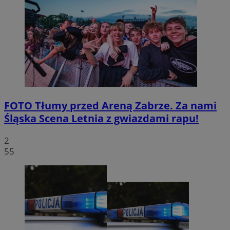
FOTO
Tłumy przed Areną Zabrze. Za nami
Śląska Scena Letnia z gwiazdami rapu!
2
55