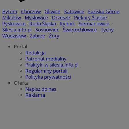
Bytom
-
Chorzów
-
Gliwice
-
Katowice
-
Łaziska Górne
-
Mikołów
-
Mysłowice
-
Orzesze
-
Piekary Śląskie
-
Pyskowice
-
Ruda Śląska
-
Rybnik
-
Siemianowice
-
Silesia.info.pl
-
Sosnowiec
-
Świętochłowice
-
Tychy
-
Wodzisław
-
Zabrze
-
Żory
Portal
Redakcja
Patronat medialny
Praktyki w silesia.info.pl
Regulaminy portali
Polityka prywatności
Oferta
Napisz do nas
Reklama