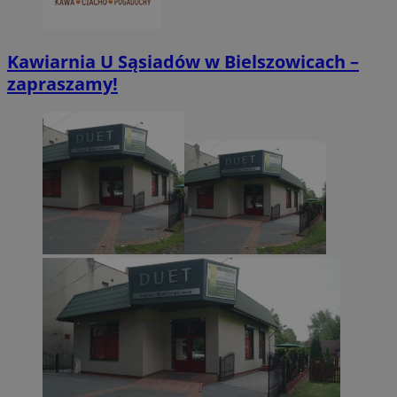
Kawiarnia U Sąsiadów w Bielszowicach –
zapraszamy!