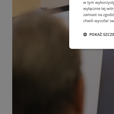
w tym wykorzysty
wyłącznie tej wi
zamiast na zgodz
chwili wycofać s
POKAŻ SZCZ
Niezbędne
Ni
Niezbędne pliki cook
zarządzanie kontem. 
Nazwa