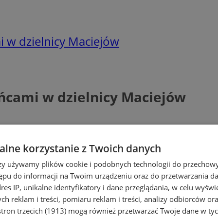
 w dzielnicy Maciejów
ńcami w dzielnicy Maciejów
lne korzystanie z Twoich danych
rzy używamy plików cookie i podobnych technologii do przechow
ępu do informacji na Twoim urządzeniu oraz do przetwarzania 
dres IP, unikalne identyfikatory i dane przeglądania, w celu wyświ
h reklam i treści, pomiaru reklam i treści, analizy odbiorców or
tron trzecich (1913)
mogą również przetwarzać Twoje dane w tych