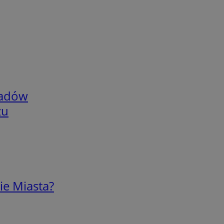
adów
zu
ie Miasta?