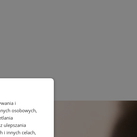
ywania i
danych osobowych,
etlania
az ulepszania
 i innych celach,