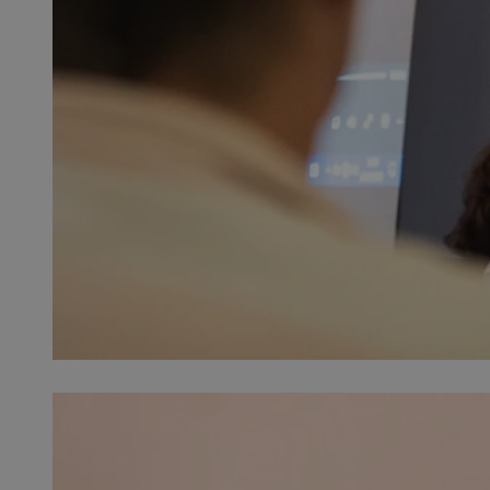
SessID
QeSessID
MvSessID
__cf_bm
__cf_bm
CookieScriptConse
VISITOR_PRIVACY_