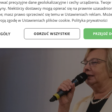
wać precyzyjne dane geolokalizacyjne i cechy urządzenia. Twoje
tryny. Niektórzy dostawcy mogą opierać się na prawnie uzasadnio
ie; masz prawo sprzeciwić się temu w
Ustawieniach reklam
. Może
woją zgodę w
Ustawieniach plików cookie
.
Polityka prywatności
EGÓŁY
ODRZUĆ WSZYSTKIE
PRZEJDŹ 
Wydajność
Targetowanie
Funkcjonalność
Ni
ezbędne
Wydajność
Targetowanie
Funkcjonalność
Niesklasyfikow
ie umożliwiają korzystanie z podstawowych funkcji strony internetowej, takich jak log
Bez niezbędnych plików cookie nie można prawidłowo korzystać ze strony internetowe
Provider
/
Okres
Opis
Domena
przechowywania