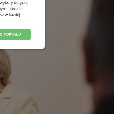
 wybory dotyczą
nym interesie
sz w każdej
DO PORTALU
esklasyfikowane
ane
owanie użytkownika i
j.