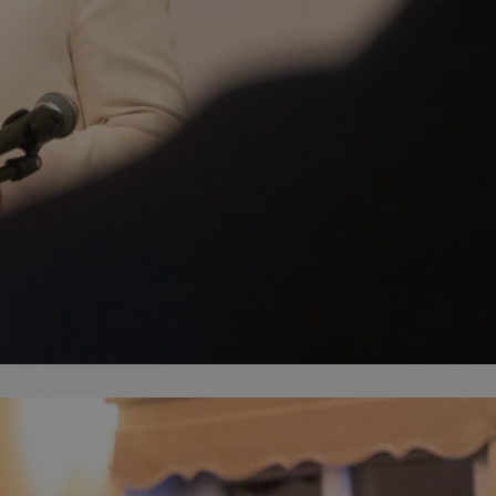
ator sesji.
ator sesji.
ator sesji.
 ludzi i botów. Jest
j, ponieważ
tów na temat
j.
 ludzi i botów. Jest
j, ponieważ
tów na temat
j.
usługę Cookie-
rencji dotyczących
est to konieczne,
działał poprawnie.
cje o zgodzie
h dotyczących
tryny. Rejestruje
ci i ustawień
ie w kolejnych
nie musi ponownie
 zwiększa wygodę i
ych.