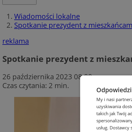
Wiadomości lokalne
Spotkanie prezydent z mieszkańcami
reklama
Spotkanie prezydent z mieszka
26 października 2023 08:00
Czas czytania: 2 min.
Odpowiedzia
My i nasi partne
uzyskiwania dost
takich jak Twój a
spersonalizowanyc
usług.
Dostawcy s