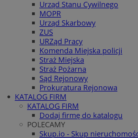
Urząd Stanu Cywilnego
MOPR
Urząd Skarbowy
ZUS
URZąd Pracy
Komenda Miejska policji
Straż Miejska
Straż Pożarna
Sąd Rejonowy
Prokuratura Rejonowa
KATALOG FIRM
KATALOG FIRM
Dodaj firmę do katalogu
POLECAMY
Skup.io - Skup nieruchomośc