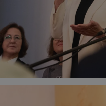
zabrze.com.pl
1 rok
Ten plik cookie przechowuje identyfik
zabrze.com.pl
1 rok
Ten plik cookie przechowuje identyfik
zabrze.com.pl
1 rok
Ten plik cookie przechowuje identyfik
29 minut 53
Ten plik cookie służy do rozróżniania
Cloudflare
sekundy
to korzystne dla strony internetowe
Inc.
umożliwia tworzenie ważnych rapor
.x.com
korzystania z jej witryny internetowe
29 minut 55
Ten plik cookie służy do rozróżniania
Cloudflare
sekund
to korzystne dla strony internetowe
Inc.
umożliwia tworzenie ważnych rapor
.twitter.com
korzystania z jej witryny internetowe
nt
4 tygodnie 2 dni
Ten plik cookie jest używany przez 
CookieScript
Script.com do zapamiętywania prefe
zabrze.com.pl
zgody użytkownika na pliki cookie. J
aby baner cookie Cookie-Script.com 
Google Privacy Policy
METADATA
5 miesięcy 4
Ten plik cookie przechowuje informa
YouTube
tygodnie
użytkownika oraz jego preferencjac
.youtube.com
prywatności podczas korzystania z wi
wybory dotyczące polityki prywatnoś
zgody, zapewniając ich przestrzegan
wizytach. Dzięki temu użytkownik 
konfigurować swoich preferencji, co
zgodność z regulacjami ochrony dan