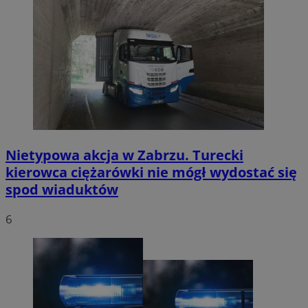
Nietypowa akcja w Zabrzu. Turecki
kierowca ciężarówki nie mógł wydostać się
spod wiaduktów
6