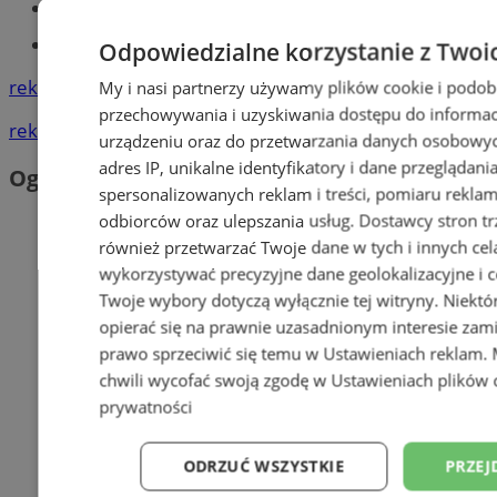
Książeczka sanepidowska
Tworzenie stron www -Zabrze
Odpowiedzialne korzystanie z Twoi
reklama
My i nasi partnerzy używamy plików cookie i podob
przechowywania i uzyskiwania dostępu do informac
reklama
urządzeniu oraz do przetwarzania danych osobowych
adres IP, unikalne identyfikatory i dane przeglądani
Ogłoszenia
spersonalizowanych reklam i treści, pomiaru reklam i
odbiorców oraz ulepszania usług.
Dostawcy stron tr
również przetwarzać Twoje dane w tych i innych cel
wykorzystywać precyzyjne dane geolokalizacyjne i c
Twoje wybory dotyczą wyłącznie tej witryny. Niekt
opierać się na prawnie uzasadnionym interesie zami
prawo sprzeciwić się temu w
Ustawieniach reklam
.
chwili wycofać swoją zgodę w
Ustawieniach plików 
prywatności
ODRZUĆ WSZYSTKIE
PRZEJ