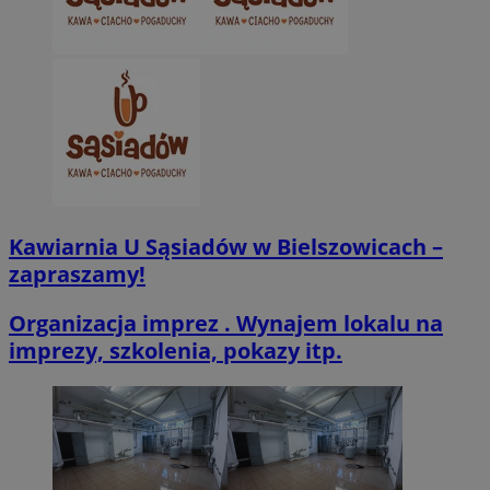
CookieScriptConsent
4 tygodnie 2 dn
CookieScript
zabrze.com.pl
Kawiarnia U Sąsiadów w Bielszowicach –
VISITOR_PRIVACY_METADATA
5 miesięcy 4
YouTube
zapraszamy!
tygodnie
.youtube.com
Organizacja imprez . Wynajem lokalu na
imprezy, szkolenia, pokazy itp.