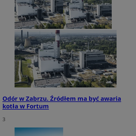
Odór w Zabrzu. Źródłem ma być awaria
kotła w Fortum
3