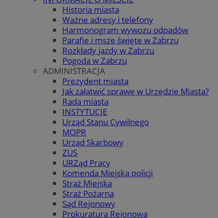
Historia miasta
Ważne adresy i telefony
Harmonogram wywozu odpadów
Parafie i msze święte w Zabrzu
Rozkłady jazdy w Zabrzu
Pogoda w Zabrzu
ADMINISTRACJA
Prezydent miasta
Jak załatwić sprawę w Urzędzie Miasta?
Rada miasta
INSTYTUCJE
Urząd Stanu Cywilnego
MOPR
Urząd Skarbowy
ZUS
URZąd Pracy
Komenda Miejska policji
Straż Miejska
Straż Pożarna
Sąd Rejonowy
Prokuratura Rejonowa