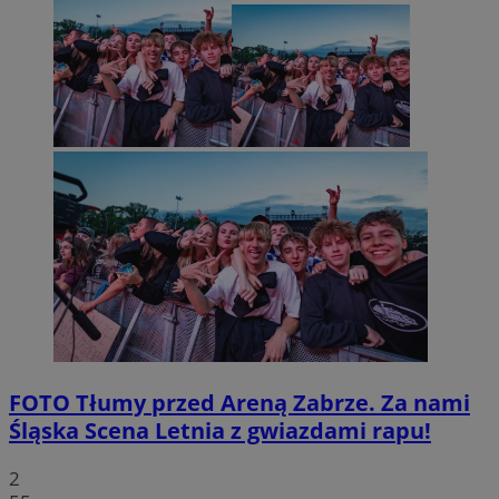
FOTO
Tłumy przed Areną Zabrze. Za nami
Śląska Scena Letnia z gwiazdami rapu!
2