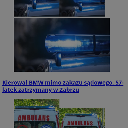
Kierował BMW mimo zakazu sądowego. 57-
latek zatrzymany w Zabrzu