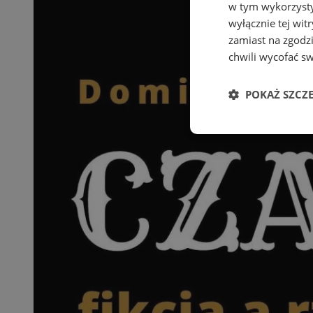
w tym wykorzysty
wyłącznie tej wi
zamiast na zgodz
chwili wycofać s
POKAŻ SZCZ
Niezbędne
Ni
Niezbędne pliki cook
zarządzanie kontem. 
Nazwa