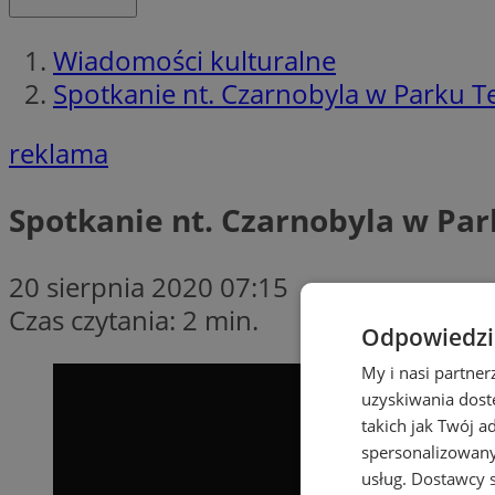
Wiadomości kulturalne
Spotkanie nt. Czarnobyla w Parku T
reklama
Spotkanie nt. Czarnobyla w Pa
20 sierpnia 2020 07:15
Czas czytania: 2 min.
Odpowiedzia
My i nasi partne
uzyskiwania dost
takich jak Twój a
spersonalizowanyc
usług.
Dostawcy s