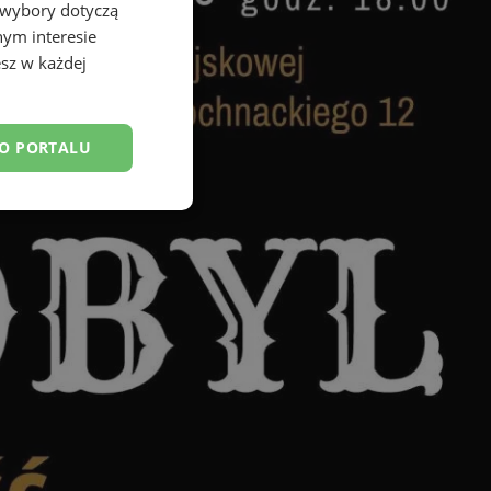
 wybory dotyczą
nym interesie
sz w każdej
DO PORTALU
esklasyfikowane
ane
owanie użytkownika i
j.