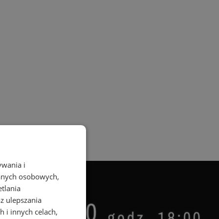
ywania i
danych osobowych,
etlania
az ulepszania
 i innych celach,