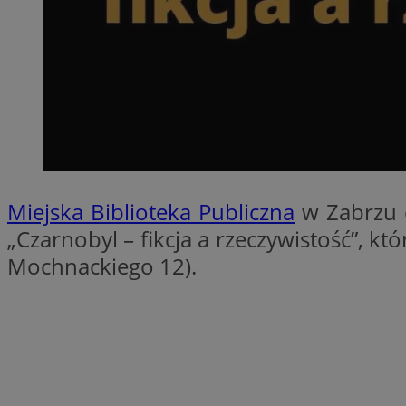
SessID
QeSessID
MvSessID
__cf_bm
__cf_bm
Miejska Biblioteka Publiczna
w Zabrzu o
CookieScriptConse
„Czarnobyl – fikcja a rzeczywistość”, k
Mochnackiego 12).
VISITOR_PRIVACY_