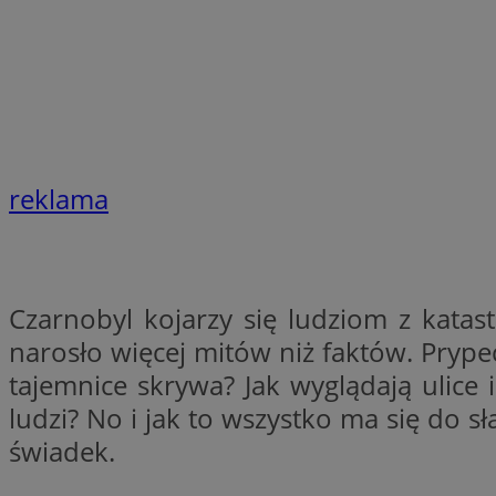
Nazwa
Nazwa
ustat_xq6z219uw9
Nazwa
__Secure-YNID
_clck
__gads
FCCDCF
MUID
reklama
__eoi
ANONCHK
_clsk
Czarnobyl kojarzy się ludziom z katas
narosło więcej mitów niż faktów. Prypeć
test_cookie
tajemnice skrywa? Jak wyglądają ulic
_ga_NBM6HFESG6
ludzi? No i jak to wszystko ma się do 
_fbp
OAID
świadek.
MR