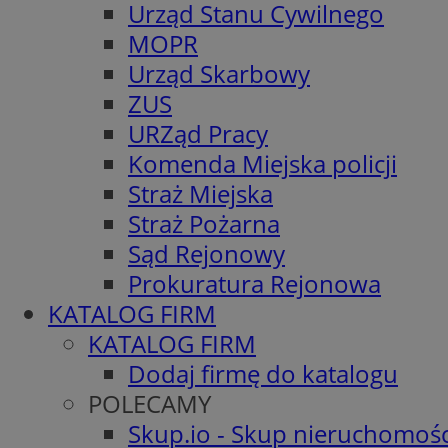
Urząd Stanu Cywilnego
MOPR
Urząd Skarbowy
ZUS
URZąd Pracy
Komenda Miejska policji
Straż Miejska
Straż Pożarna
Sąd Rejonowy
Prokuratura Rejonowa
KATALOG FIRM
KATALOG FIRM
Dodaj firmę do katalogu
POLECAMY
Skup.io - Skup nieruchomośc