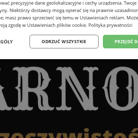
wać precyzyjne dane geolokalizacyjne i cechy urządzenia. Twoje
tryny. Niektórzy dostawcy mogą opierać się na prawnie uzasadnio
ie; masz prawo sprzeciwić się temu w
Ustawieniach reklam
. Może
woją zgodę w
Ustawieniach plików cookie
.
Polityka prywatności
EGÓŁY
ODRZUĆ WSZYSTKIE
PRZEJDŹ 
Wydajność
Targetowanie
Funkcjonalność
Ni
ezbędne
Wydajność
Targetowanie
Funkcjonalność
Niesklasyfikow
ie umożliwiają korzystanie z podstawowych funkcji strony internetowej, takich jak log
Bez niezbędnych plików cookie nie można prawidłowo korzystać ze strony internetowe
Provider
/
Okres
Opis
Domena
przechowywania