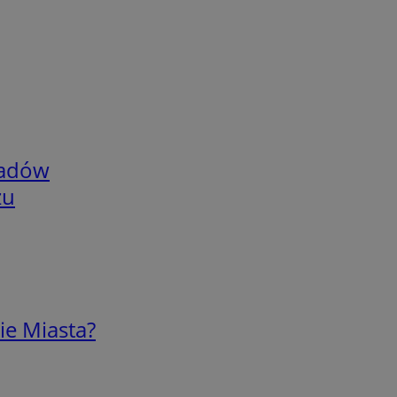
adów
zu
ie Miasta?