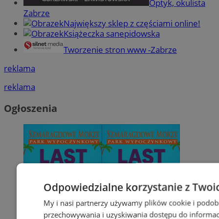
Optyk, okulista
Zabrze
Największy sklep z częściami online!
Książeczka sanepidowska
Tworzenie stron www -Zabrze
reklama
reklama
Ogłoszenia
Odpowiedzialne korzystanie z Twoi
My i nasi partnerzy używamy plików cookie i podob
przechowywania i uzyskiwania dostępu do informac