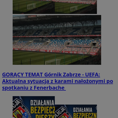
GORĄCY TEMAT
Górnik Zabrze - UEFA:
Aktualna sytuacja z karami nałożonymi po
spotkaniu z Fenerbache