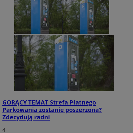
GORĄCY TEMAT
Strefa Płatnego
Parkowania zostanie poszerzona?
Zdecydują radni
4