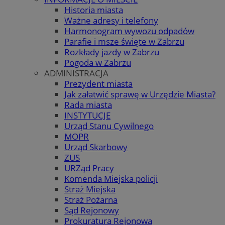
Historia miasta
Ważne adresy i telefony
Harmonogram wywozu odpadów
Parafie i msze święte w Zabrzu
Rozkłady jazdy w Zabrzu
Pogoda w Zabrzu
ADMINISTRACJA
Prezydent miasta
Jak załatwić sprawę w Urzędzie Miasta?
Rada miasta
INSTYTUCJE
Urząd Stanu Cywilnego
MOPR
Urząd Skarbowy
ZUS
URZąd Pracy
Komenda Miejska policji
Straż Miejska
Straż Pożarna
Sąd Rejonowy
Prokuratura Rejonowa