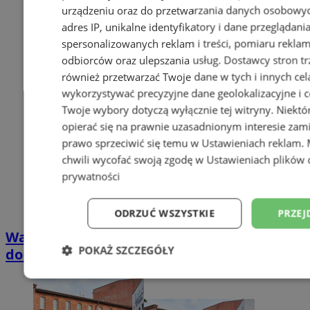
urządzeniu oraz do przetwarzania danych osobowych
adres IP, unikalne identyfikatory i dane przeglądani
spersonalizowanych reklam i treści, pomiaru reklam i
odbiorców oraz ulepszania usług.
Dostawcy stron tr
również przetwarzać Twoje dane w tych i innych cel
wykorzystywać precyzyjne dane geolokalizacyjne i c
Twoje wybory dotyczą wyłącznie tej witryny. Niekt
opierać się na prawnie uzasadnionym interesie zami
prawo sprzeciwić się temu w
Ustawieniach reklam
.
chwili wycofać swoją zgodę w
Ustawieniach plików 
prywatności
ODRZUĆ WSZYSTKIE
PRZEJ
Wakacyjny wypoczynek nad Bałtykiem w
POKAŻ SZCZEGÓŁY
domkach Szmaragdowe Morze
Niezbędne
Wydajność
Targetowani