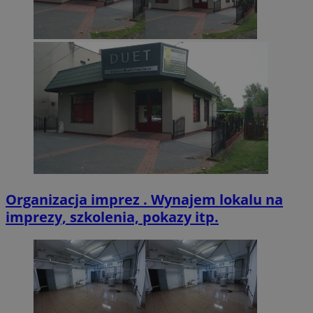
VISITOR_PRIVACY_METADATA
5 miesięcy 4
YouTube
tygodnie
.youtube.com
Organizacja imprez . Wynajem lokalu na
imprezy, szkolenia, pokazy itp.