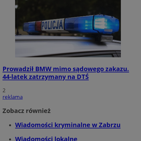
Prowadził BMW mimo sądowego zakazu.
44-latek zatrzymany na DTŚ
2
reklama
Zobacz również
Wiadomości kryminalne w Zabrzu
Wiadomości lokalne