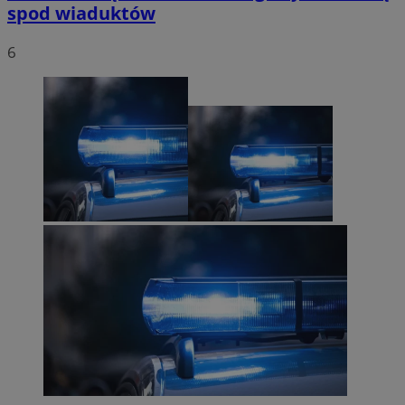
spod wiaduktów
6