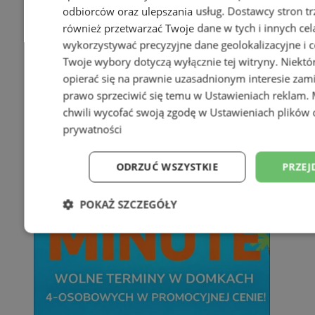
odbiorców oraz ulepszania usług.
Dostawcy stron tr
również przetwarzać Twoje dane w tych i innych cel
wykorzystywać precyzyjne dane geolokalizacyjne i c
Twoje wybory dotyczą wyłącznie tej witryny. Niekt
opierać się na prawnie uzasadnionym interesie zami
prawo sprzeciwić się temu w
Ustawieniach reklam
.
chwili wycofać swoją zgodę w
Ustawieniach plików 
prywatności
ODRZUĆ WSZYSTKIE
PRZEJ
POKAŻ SZCZEGÓŁY
Niezbędne
Wydajność
Targetowani
Niesklasyfikowane