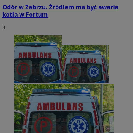
Odór w Zabrzu. Źródłem ma być awaria
kotła w Fortum
3