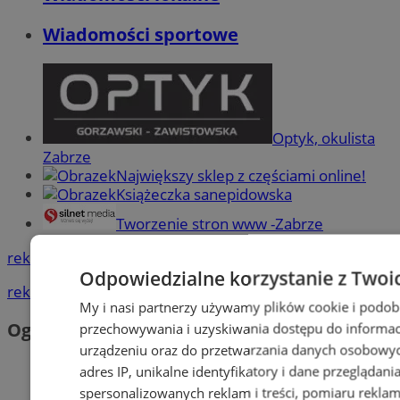
Wiadomości sportowe
Optyk, okulista
Zabrze
Największy sklep z częściami online!
Książeczka sanepidowska
Tworzenie stron www -Zabrze
reklama
Odpowiedzialne korzystanie z Twoi
reklama
My i nasi partnerzy używamy plików cookie i podob
Ogłoszenia
przechowywania i uzyskiwania dostępu do informac
urządzeniu oraz do przetwarzania danych osobowych
adres IP, unikalne identyfikatory i dane przeglądani
spersonalizowanych reklam i treści, pomiaru reklam i