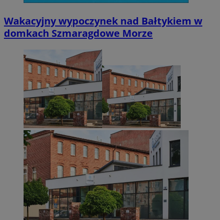
Wakacyjny wypoczynek nad Bałtykiem w
domkach Szmaragdowe Morze
Niezbędne
Wydajność
Targetowanie
Funkcjonalno
Niezbędne pliki cookie umożliwiają korzystanie z podstawowych fun
takich jak logowanie użytkownika i zarządzanie kontem. Bez niezb
można prawidłowo korzystać ze strony internetowej.
Provider
/
Okres
Nazwa
Domena
przechowywani
SessID
zabrze.com.pl
1 rok
QeSessID
zabrze.com.pl
1 rok
MvSessID
zabrze.com.pl
1 rok
__cf_bm
29 minut 53
Cloudflare
sekundy
Inc.