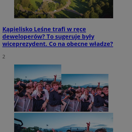
Kąpielisko Leśne trafi w ręce
deweloperów? To sugeruje były
wiceprezydent. Co na obecne władze?
2