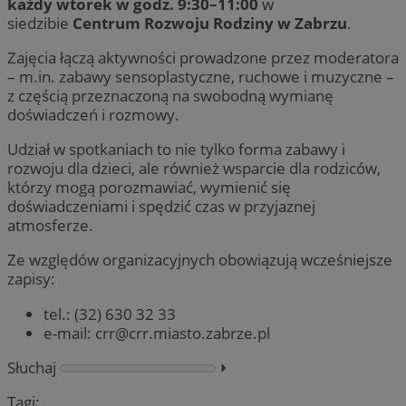
każdy wtorek w godz. 9:30–11:00
w
siedzibie
Centrum Rozwoju Rodziny w Zabrzu
.
Zajęcia łączą aktywności prowadzone przez moderatora
– m.in. zabawy sensoplastyczne, ruchowe i muzyczne –
z częścią przeznaczoną na swobodną wymianę
doświadczeń i rozmowy.
Udział w spotkaniach to nie tylko forma zabawy i
rozwoju dla dzieci, ale również wsparcie dla rodziców,
którzy mogą porozmawiać, wymienić się
doświadczeniami i spędzić czas w przyjaznej
atmosferze.
Ze względów organizacyjnych obowiązują wcześniejsze
zapisy:
tel.: (32) 630 32 33
e-mail:
crr@crr.miasto.zabrze.pl
Słuchaj
⏵︎
Tagi: