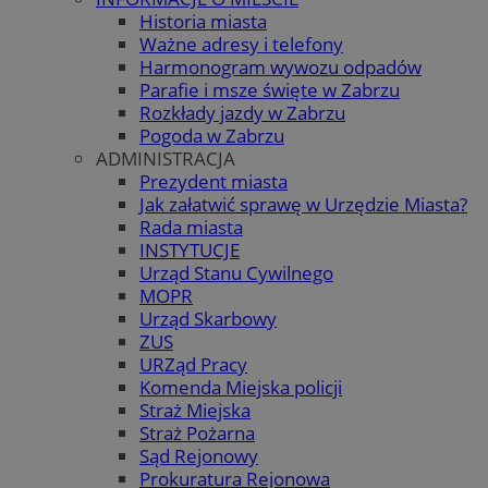
Historia miasta
Ważne adresy i telefony
Harmonogram wywozu odpadów
Parafie i msze święte w Zabrzu
Rozkłady jazdy w Zabrzu
Pogoda w Zabrzu
ADMINISTRACJA
Prezydent miasta
Jak załatwić sprawę w Urzędzie Miasta?
Rada miasta
INSTYTUCJE
Urząd Stanu Cywilnego
MOPR
Urząd Skarbowy
ZUS
URZąd Pracy
Komenda Miejska policji
Straż Miejska
Straż Pożarna
Sąd Rejonowy
Prokuratura Rejonowa