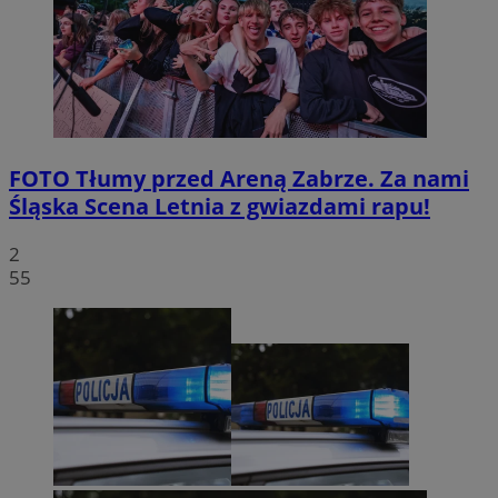
FOTO
Tłumy przed Areną Zabrze. Za nami
Śląska Scena Letnia z gwiazdami rapu!
2
55