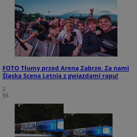
FOTO
Tłumy przed Areną Zabrze. Za nami
Śląska Scena Letnia z gwiazdami rapu!
2
55