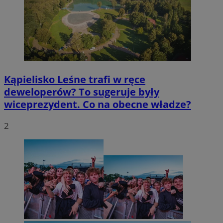
Kąpielisko Leśne trafi w ręce
deweloperów? To sugeruje były
wiceprezydent. Co na obecne władze?
2