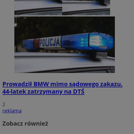
Prowadził BMW mimo sądowego zakazu.
44-latek zatrzymany na DTŚ
2
reklama
Zobacz również