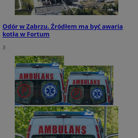
Odór w Zabrzu. Źródłem ma być awaria
kotła w Fortum
3