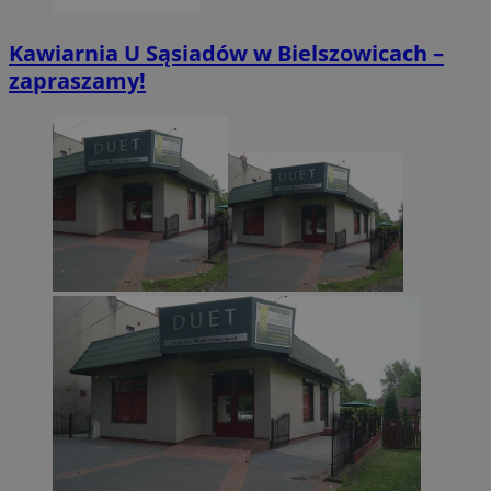
Kawiarnia U Sąsiadów w Bielszowicach –
zapraszamy!
CookieScriptConsent
4 tygodnie 2 dn
CookieScript
zabrze.com.pl
VISITOR_PRIVACY_METADATA
5 miesięcy 4
YouTube
tygodnie
.youtube.com