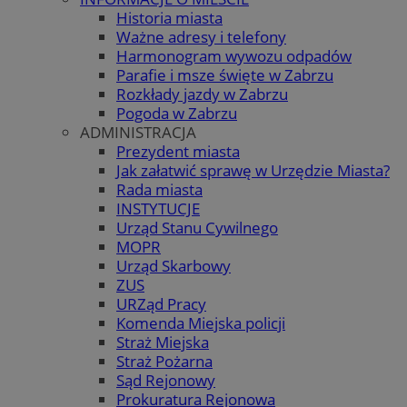
Historia miasta
Ważne adresy i telefony
Harmonogram wywozu odpadów
Parafie i msze święte w Zabrzu
Rozkłady jazdy w Zabrzu
Pogoda w Zabrzu
ADMINISTRACJA
Prezydent miasta
Jak załatwić sprawę w Urzędzie Miasta?
Rada miasta
INSTYTUCJE
Urząd Stanu Cywilnego
MOPR
Urząd Skarbowy
ZUS
URZąd Pracy
Komenda Miejska policji
Straż Miejska
Straż Pożarna
Sąd Rejonowy
Prokuratura Rejonowa