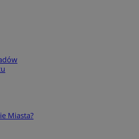
adów
zu
ie Miasta?