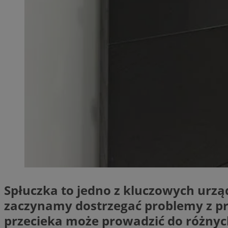
SessID
QeSessID
MvSessID
__cf_bm
__cf_bm
CookieScriptConse
VISITOR_PRIVACY_
Spłuczka to jedno z kluczowych urzą
zaczynamy dostrzegać problemy z p
przecieka może prowadzić do różnyc