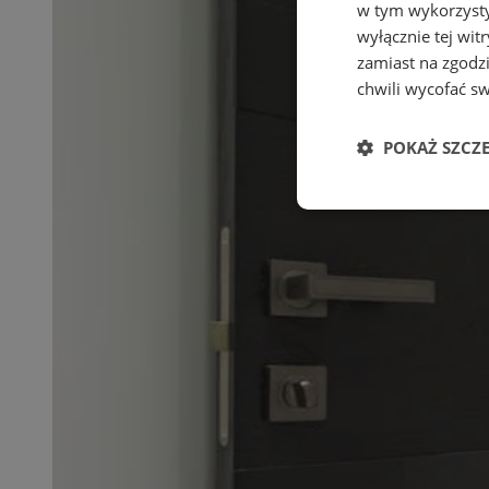
w tym wykorzysty
wyłącznie tej wi
zamiast na zgodz
chwili wycofać s
POKAŻ SZCZ
Niezbędne
Ni
Niezbędne pliki cook
zarządzanie kontem. 
Nazwa