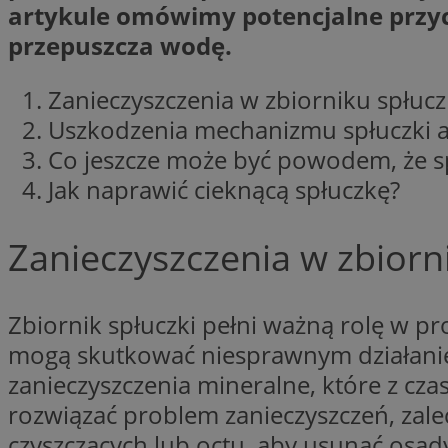
artykule omówimy potencjalne przyc
Nazwa
przepuszcza wodę.
Nazwa
ustat_xq6z219uw9
Nazwa
__Secure-YNID
_clck
Zanieczyszczenia w zbiorniku spłucz
__gads
Uszkodzenia mechanizmu spłuczki a
Co jeszcze może być powodem, że s
FCCDCF
MUID
Jak naprawić cieknącą spłuczkę?
__eoi
Zanieczyszczenia w zbiorn
ANONCHK
_clsk
Zbiornik spłuczki pełni ważną rolę w pr
test_cookie
_ga_NBM6HFESG6
mogą skutkować niesprawnym działani
_fbp
zanieczyszczenia mineralne, które z cza
OAID
rozwiązać problem zanieczyszczeń, zalec
MR
czyszczących lub octu, aby usunąć osady