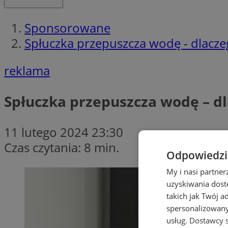
Sponsorowane
Spłuczka przepuszcza wodę - dlaczego
reklama
Spłuczka przepuszcza wodę – dla
11 lutego 2024 23:30
Czas czytania: 8 min.
Odpowiedzia
My i nasi partne
uzyskiwania dost
takich jak Twój a
spersonalizowanyc
usług.
Dostawcy s