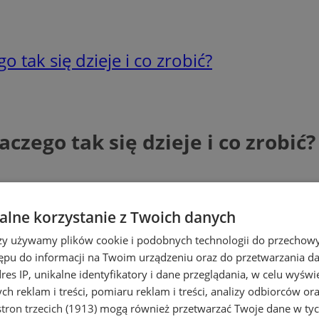
 tak się dzieje i co zrobić?
czego tak się dzieje i co zrobić?
lne korzystanie z Twoich danych
rzy używamy plików cookie i podobnych technologii do przechow
ępu do informacji na Twoim urządzeniu oraz do przetwarzania 
dres IP, unikalne identyfikatory i dane przeglądania, w celu wyświ
h reklam i treści, pomiaru reklam i treści, analizy odbiorców or
tron trzecich (1913)
mogą również przetwarzać Twoje dane w tych