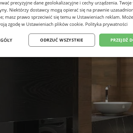
wać precyzyjne dane geolokalizacyjne i cechy urządzenia. Twoje
tryny. Niektórzy dostawcy mogą opierać się na prawnie uzasadnio
ie; masz prawo sprzeciwić się temu w
Ustawieniach reklam
. Może
woją zgodę w
Ustawieniach plików cookie
.
Polityka prywatności
EGÓŁY
ODRZUĆ WSZYSTKIE
PRZEJDŹ 
Wydajność
Targetowanie
Funkcjonalność
Ni
ezbędne
Wydajność
Targetowanie
Funkcjonalność
Niesklasyfikow
ie umożliwiają korzystanie z podstawowych funkcji strony internetowej, takich jak log
Bez niezbędnych plików cookie nie można prawidłowo korzystać ze strony internetowe
Provider
/
Okres
Opis
Domena
przechowywania