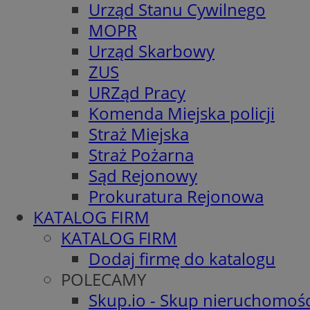
Urząd Stanu Cywilnego
MOPR
Urząd Skarbowy
ZUS
URZąd Pracy
Komenda Miejska policji
Straż Miejska
Straż Pożarna
Sąd Rejonowy
Prokuratura Rejonowa
KATALOG FIRM
KATALOG FIRM
Dodaj firmę do katalogu
POLECAMY
Skup.io - Skup nieruchomośc