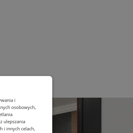
ywania i
danych osobowych,
etlania
az ulepszania
 i innych celach,