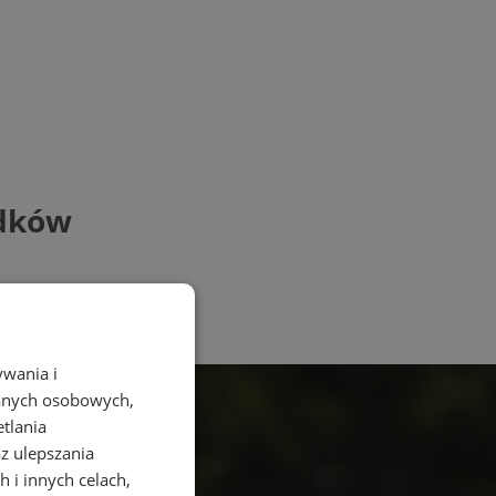
adków
ywania i
danych osobowych,
etlania
az ulepszania
 i innych celach,