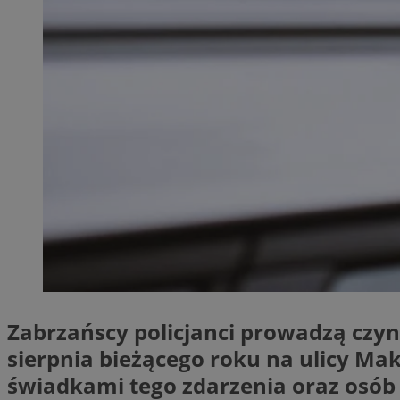
SessID
QeSessID
MvSessID
__cf_bm
__cf_bm
CookieScriptConse
VISITOR_PRIVACY_
Zabrzańscy policjanci prowadzą czyn
sierpnia bieżącego roku na ulicy Ma
świadkami tego zdarzenia oraz osób