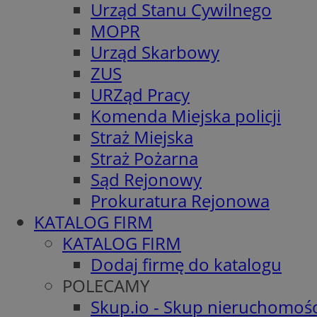
Urząd Stanu Cywilnego
MOPR
Urząd Skarbowy
ZUS
URZąd Pracy
Komenda Miejska policji
Straż Miejska
Straż Pożarna
Sąd Rejonowy
Prokuratura Rejonowa
KATALOG FIRM
KATALOG FIRM
Dodaj firmę do katalogu
POLECAMY
Skup.io - Skup nieruchomośc