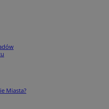
adów
zu
ie Miasta?