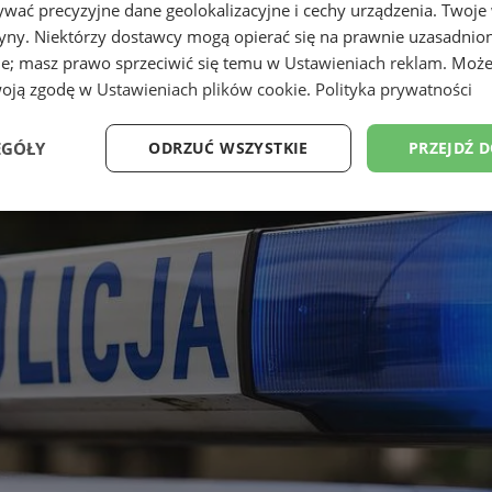
wać precyzyjne dane geolokalizacyjne i cechy urządzenia. Twoje
tryny. Niektórzy dostawcy mogą opierać się na prawnie uzasadnio
ie; masz prawo sprzeciwić się temu w
Ustawieniach reklam
. Może
woją zgodę w
Ustawieniach plików cookie
.
Polityka prywatności
EGÓŁY
ODRZUĆ WSZYSTKIE
PRZEJDŹ 
Wydajność
Targetowanie
Funkcjonalność
Ni
ezbędne
Wydajność
Targetowanie
Funkcjonalność
Niesklasyfikow
ie umożliwiają korzystanie z podstawowych funkcji strony internetowej, takich jak log
Bez niezbędnych plików cookie nie można prawidłowo korzystać ze strony internetowe
Provider
/
Okres
Opis
Domena
przechowywania