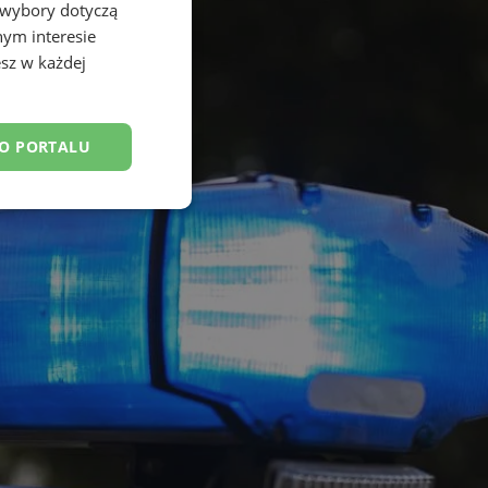
 wybory dotyczą
nym interesie
sz w każdej
DO PORTALU
esklasyfikowane
ane
owanie użytkownika i
j.