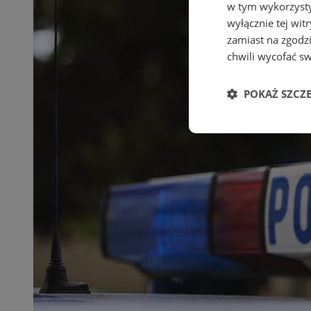
w tym wykorzysty
wyłącznie tej wi
zamiast na zgodz
chwili wycofać s
POKAŻ SZCZ
Niezbędne
Ni
Niezbędne pliki cook
zarządzanie kontem. 
Nazwa