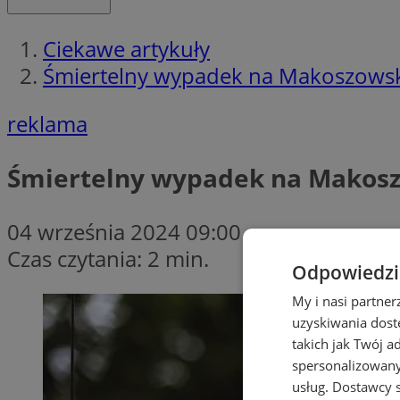
Ciekawe artykuły
Śmiertelny wypadek na Makoszowski
reklama
Śmiertelny wypadek na Makoszo
04 września 2024 09:00
Czas czytania: 2 min.
Odpowiedzia
My i nasi partne
uzyskiwania dost
takich jak Twój a
spersonalizowanyc
usług.
Dostawcy s