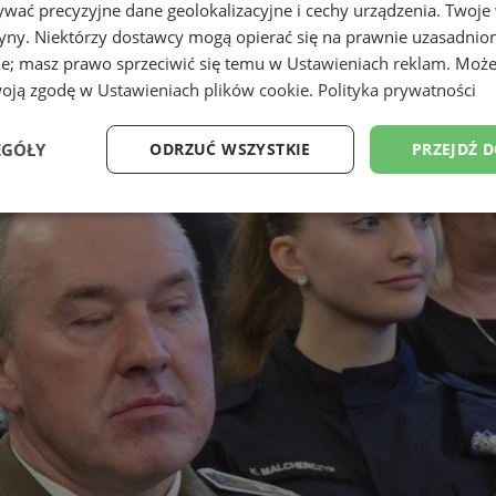
wać precyzyjne dane geolokalizacyjne i cechy urządzenia. Twoje
tryny. Niektórzy dostawcy mogą opierać się na prawnie uzasadnio
ie; masz prawo sprzeciwić się temu w
Ustawieniach reklam
. Może
woją zgodę w
Ustawieniach plików cookie
.
Polityka prywatności
EGÓŁY
ODRZUĆ WSZYSTKIE
PRZEJDŹ 
Wydajność
Targetowanie
Funkcjonalność
Ni
ezbędne
Wydajność
Targetowanie
Funkcjonalność
Niesklasyfikow
ie umożliwiają korzystanie z podstawowych funkcji strony internetowej, takich jak log
Bez niezbędnych plików cookie nie można prawidłowo korzystać ze strony internetowe
Provider
/
Okres
Opis
Domena
przechowywania