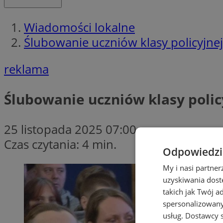
Wiadomości lokalne
Ślubowanie uczniów klasy policyjn
reklama
Ślubowanie uczniów klasy poli
25 listopada 2025 07:00
Czas czytania: 4 min.
Odpowiedzia
My i nasi partne
uzyskiwania dost
takich jak Twój a
spersonalizowanyc
usług.
Dostawcy s