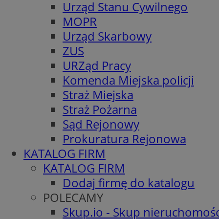
Urząd Stanu Cywilnego
MOPR
Urząd Skarbowy
ZUS
URZąd Pracy
Komenda Miejska policji
Straż Miejska
Straż Pożarna
Sąd Rejonowy
Prokuratura Rejonowa
KATALOG FIRM
KATALOG FIRM
Dodaj firmę do katalogu
POLECAMY
Skup.io - Skup nieruchomośc