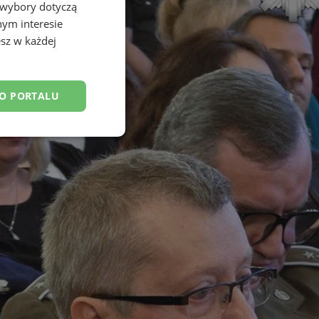
 wybory dotyczą
nym interesie
sz w każdej
DO PORTALU
esklasyfikowane
ane
owanie użytkownika i
j.