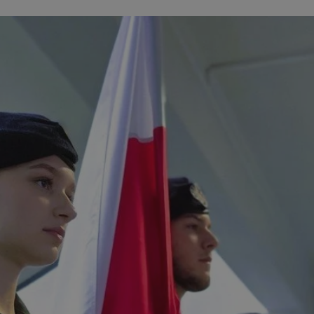
Provider
/
Domena
Okres przechow
Provider
/
Okres
Opis
556wnynjjmc3hqm16ysi
.ustat.info
1 rok
Domena
Provider
/
przechowywania
Okres
Opis
Domena
przechowywania
.youtube.com
5 miesięcy 4 ty
.zabrze.com.pl
11 miesięcy 4
Ten plik cookie jest używany do śledzenia int
tygodnie
użytkowników i zaangażowania na stronie in
1 rok
Ten plik cookie jest powiązany z usługą Dou
Google LLC
poprawy doświadczenia użytkowników i funk
Publishers firmy Google. Jego celem jest w
.zabrze.com.pl
internetowej.
serwisie, za które właściciel może zarobić.
.zabrze.com.pl
1 rok 4 tygodnie
Ten plik cookie jest używany do analizy wewn
1 rok
Ten plik cookie jest powszechnie używany p
Microsoft
operatora witryny.
Microsoft jako unikalny identyfikator użyt
Corporation
ustawić za pomocą wbudowanych skryptów 
.clarity.ms
.zabrze.com.pl
5 miesięcy 4
Ten plik cookie jest używany do nagrywania
Powszechnie uważa się, że synchronizuje si
tygodnie
użytkownika i interakcji ze stroną interneto
domenach Microsoft, umożliwiając śledzen
poprawić doświadczenie użytkownika i anal
strony internetowej.
9 minut 55
Ten plik cookie zawiera informacje o tym, w
Microsoft
sekund
użytkownik końcowy korzysta ze strony int
Corporation
23 godziny 59
Ten plik cookie jest powiązany z oprogramo
Microsoft
wszelkie reklamy, które użytkownik końco
.c.clarity.ms
minut
Clarity analytics. Jest on używany do przech
.zabrze.com.pl
przed odwiedzeniem tej witryny.
o sesji użytkownika i łączenia wielu przeglą
sesję użytkownika do celów analitycznych.
15 minut
Ten plik cookie jest ustawiany przez Double
Google LLC
właścicielem jest Google) w celu ustalenia, 
.doubleclick.net
.zabrze.com.pl
1 rok 1 miesiąc
Ten plik cookie jest używany przez Google An
odwiedzającego witrynę obsługuje pliki coo
utrzymywania stanu sesji.
2 miesiące 4
Używany przez Facebooka do dostarczania 
Meta Platform
1 rok
Powiązany z platformą reklamową banerów 
OpenX
tygodnie
reklamowych, takich jak licytowanie w czas
Inc.
wydawców. Rejestruje, czy zostały wyświetlo
reklamodawców zewnętrznych
Technologies
.zabrze.com.pl
reklamy. Podobno używane tylko do zwiększe
Inc.
nie do kierowania na użytkowników. Jako pli
reklama.silnet.pl
1 tydzień
To jest własny plik cookie Microsoft MSN,
Microsoft
administratora nie można go używać do śled
pomiaru wykorzystania strony internetowe