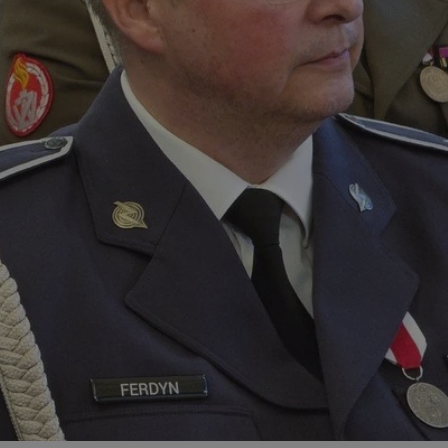
ator sesji.
ator sesji.
ator sesji.
 ludzi i botów. Jest
j, ponieważ
tów na temat
j.
 ludzi i botów. Jest
j, ponieważ
tów na temat
j.
usługę Cookie-
rencji dotyczących
est to konieczne,
działał poprawnie.
cje o zgodzie
h dotyczących
tryny. Rejestruje
ci i ustawień
ie w kolejnych
nie musi ponownie
 zwiększa wygodę i
ych.