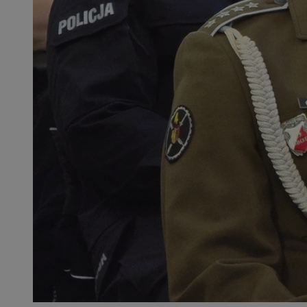
SessID
QeSessID
MvSessID
__cf_bm
__cf_bm
CookieScriptConse
VISITOR_PRIVACY_