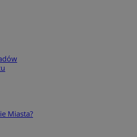
adów
zu
ie Miasta?