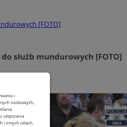
mundurowych [FOTO]
ci do służb mundurowych [FOTO]
ywania i
danych osobowych,
etlania
az ulepszania
 i innych celach,