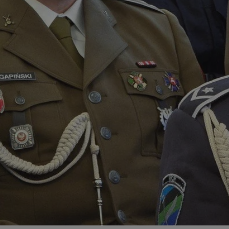
zabrze.com.pl
1 rok
Ten plik cookie przechowuje identyfik
zabrze.com.pl
1 rok
Ten plik cookie przechowuje identyfik
zabrze.com.pl
1 rok
Ten plik cookie przechowuje identyfik
29 minut 53
Ten plik cookie służy do rozróżniania
Cloudflare
sekundy
to korzystne dla strony internetowe
Inc.
umożliwia tworzenie ważnych rapor
.x.com
korzystania z jej witryny internetowe
29 minut 55
Ten plik cookie służy do rozróżniania
Cloudflare
sekund
to korzystne dla strony internetowe
Inc.
umożliwia tworzenie ważnych rapor
.twitter.com
korzystania z jej witryny internetowe
nt
4 tygodnie 2 dni
Ten plik cookie jest używany przez 
CookieScript
Script.com do zapamiętywania prefe
zabrze.com.pl
zgody użytkownika na pliki cookie. J
aby baner cookie Cookie-Script.com 
Google Privacy Policy
METADATA
5 miesięcy 4
Ten plik cookie przechowuje informa
YouTube
tygodnie
użytkownika oraz jego preferencjac
.youtube.com
prywatności podczas korzystania z wi
wybory dotyczące polityki prywatnoś
zgody, zapewniając ich przestrzegan
wizytach. Dzięki temu użytkownik 
konfigurować swoich preferencji, co
zgodność z regulacjami ochrony dan