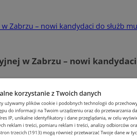
ej w Zabrzu – nowi kandydaci do służb 
cyjnej w Zabrzu – nowi kandyda
lne korzystanie z Twoich danych
rzy używamy plików cookie i podobnych technologii do przechow
ępu do informacji na Twoim urządzeniu oraz do przetwarzania 
dres IP, unikalne identyfikatory i dane przeglądania, w celu wyświ
h reklam i treści, pomiaru reklam i treści, analizy odbiorców or
tron trzecich (1913)
mogą również przetwarzać Twoje dane w tych