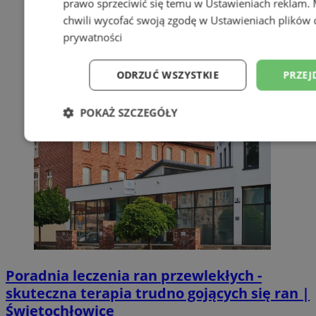
prawo sprzeciwić się temu w
Ustawieniach reklam
.
chwili wycofać swoją zgodę w
Ustawieniach plików 
prywatności
ODRZUĆ WSZYSTKIE
PRZEJ
POKAŻ SZCZEGÓŁY
Niezbędne
Wydajność
Targetowani
Niesklasyfikowane
Poradnia leczenia ran przewlekłych -
skuteczna terapia trudno gojących się ran |
Niezbędne
Wydajność
Targetowanie
Funkcjonalno
Świętochłowice