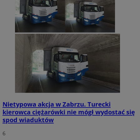
Nietypowa akcja w Zabrzu. Turecki
kierowca ciężarówki nie mógł wydostać się
spod wiaduktów
6