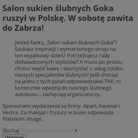
Salon sukien ślubnych Goka
ruszył w Polskę. W sobotę zawita
do Zabrza!
Jesteś fanką „Salon sukien ślubnych Goka”?
Szukasz inspiracji i wymarzonego stroju na
ten wyjątkowy dzień? Potrzebujesz rady
doświadczonych stylistów? A może po prostu
chcesz wypić kawę i skorzystać z usług sztabu
naszych specjalistów ślubnych? Jeśli chociaż
na jedno z tych pytań odpowiedziałaś TAK, to
koniecznie wpadnij do naszego ślubnego
autobusu – zachęcają organizatorzy.
Sponsorami wydarzenia są firmy: Apart, Neonail i
Vectra. Za makijaż i fryzury w busie odpowiada
Platinium Visage.
Słuchaj
⏵︎
Udostępnij