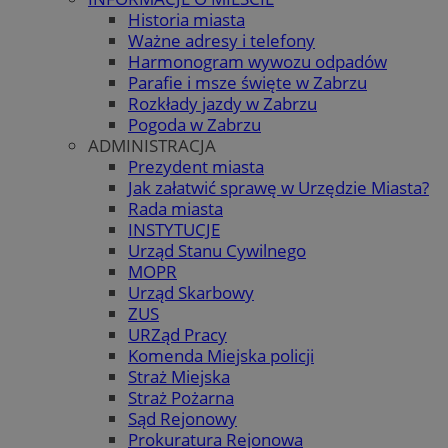
Historia miasta
Ważne adresy i telefony
Harmonogram wywozu odpadów
Parafie i msze święte w Zabrzu
Rozkłady jazdy w Zabrzu
Pogoda w Zabrzu
ADMINISTRACJA
Prezydent miasta
Jak załatwić sprawę w Urzędzie Miasta?
Rada miasta
INSTYTUCJE
Urząd Stanu Cywilnego
MOPR
Urząd Skarbowy
ZUS
URZąd Pracy
Komenda Miejska policji
Straż Miejska
Straż Pożarna
Sąd Rejonowy
Prokuratura Rejonowa