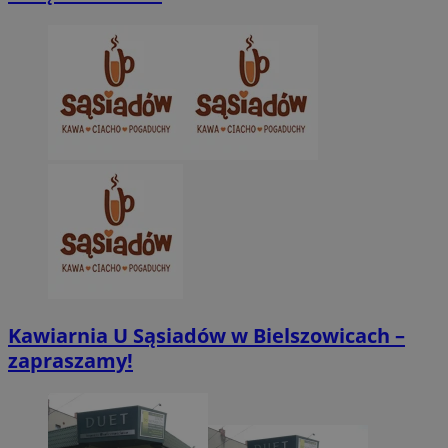
Niezbędne pliki cookie umożliwiają korzystanie z podstawowych fun
takich jak logowanie użytkownika i zarządzanie kontem. Bez niezb
można prawidłowo korzystać ze strony internetowej.
Provider
/
Okres
Nazwa
Domena
przechowywani
SessID
zabrze.com.pl
1 rok
QeSessID
zabrze.com.pl
1 rok
MvSessID
zabrze.com.pl
1 rok
__cf_bm
29 minut 53
Cloudflare
sekundy
Inc.
.x.com
Kawiarnia U Sąsiadów w Bielszowicach –
zapraszamy!