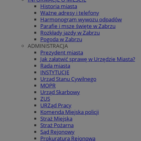
Historia miasta
Ważne adresy i telefony
Harmonogram wywozu odpadów
Parafie i msze święte w Zabrzu
Rozkłady jazdy w Zabrzu
Pogoda w Zabrzu
ADMINISTRACJA
Prezydent miasta
Jak załatwić sprawę w Urzędzie Miasta?
Rada miasta
INSTYTUCJE
Urząd Stanu Cywilnego
MOPR
Urząd Skarbowy
ZUS
URZąd Pracy
Komenda Miejska policji
Straż Miejska
Straż Pożarna
Sąd Rejonowy
Prokuratura Rejonowa