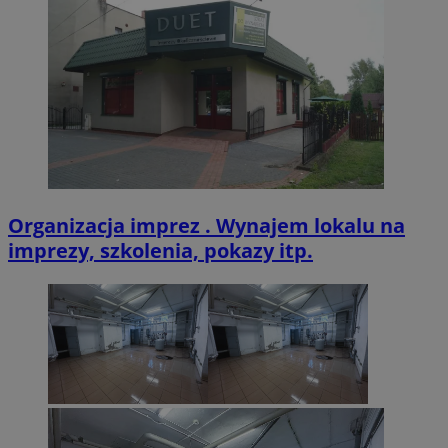
VISITOR_PRIVACY_METADATA
5 miesięcy 4
YouTube
tygodnie
.youtube.com
Organizacja imprez . Wynajem lokalu na
imprezy, szkolenia, pokazy itp.