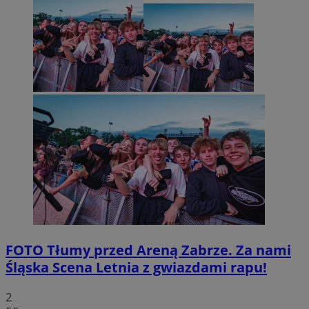
FOTO
Tłumy przed Areną Zabrze. Za nami
Śląska Scena Letnia z gwiazdami rapu!
2