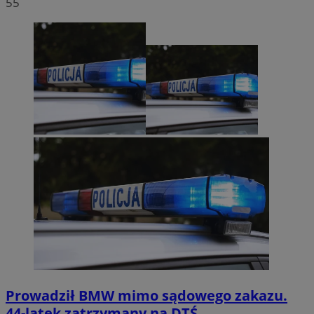
55
Prowadził BMW mimo sądowego zakazu.
44-latek zatrzymany na DTŚ