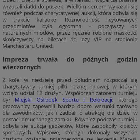
wrzucali datki do puszek. Wielkim sercem wykazali się
również podczas charytatywnej aukcji, która odbyła się
w trakcie karaoke. Różnorodność licytowanych
przedmiotów była ogromna – począwszy od
naturalnych miodów, przez ręcznie robione maskotki,
skończywszy na biletach do loży VIP na stadionie
Manchesteru United.
Impreza trwała do późnych godzin
wieczornych
Z kolei w niedzielę przed południem rozpoczął się
charytatywny turniej piłki nożnej halowej, w którym
wzięło udział 12 drużyn. Współorganizatorem turnieju
był
Miejski Ośrodek Sportu i Rekreacji
, którego
pracownicy zapewnili bardzo dobre warunki zarówno
dla zawodników, jak i zadbali o atrakcję dla dzieci w
postaci dmuchanego zamku. Również podczas turnieju
odbyła się aukcja gadżetów, które zaspokoiły kibiców
sportowych. Wpisowe, którego dokonały wszystkie
drużyny zostanie przeznaczone na leczenie Marysi,