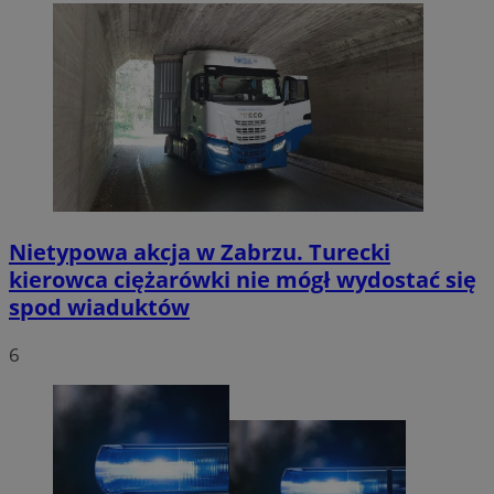
Nietypowa akcja w Zabrzu. Turecki
kierowca ciężarówki nie mógł wydostać się
spod wiaduktów
6