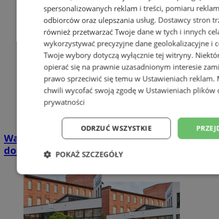
spersonalizowanych reklam i treści, pomiaru reklam i
odbiorców oraz ulepszania usług.
Dostawcy stron tr
również przetwarzać Twoje dane w tych i innych cel
wykorzystywać precyzyjne dane geolokalizacyjne i c
Twoje wybory dotyczą wyłącznie tej witryny. Niekt
opierać się na prawnie uzasadnionym interesie zami
prawo sprzeciwić się temu w
Ustawieniach reklam
.
chwili wycofać swoją zgodę w
Ustawieniach plików 
prywatności
ODRZUĆ WSZYSTKIE
PRZEJ
Wakacyjny wypoczynek nad Bałtykiem w
domkach Szmaragdowe Morze
POKAŻ SZCZEGÓŁY
Niezbędne
Wydajność
Targetowani
Niesklasyfikowane