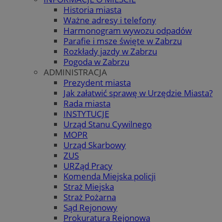
Historia miasta
Ważne adresy i telefony
Harmonogram wywozu odpadów
Parafie i msze święte w Zabrzu
Rozkłady jazdy w Zabrzu
Pogoda w Zabrzu
ADMINISTRACJA
Prezydent miasta
Jak załatwić sprawę w Urzędzie Miasta?
Rada miasta
INSTYTUCJE
Urząd Stanu Cywilnego
MOPR
Urząd Skarbowy
ZUS
URZąd Pracy
Komenda Miejska policji
Straż Miejska
Straż Pożarna
Sąd Rejonowy
Prokuratura Rejonowa