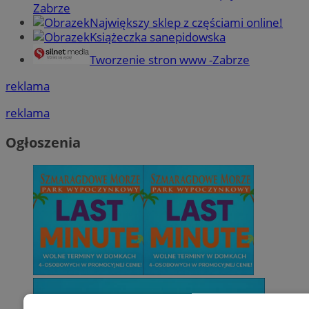
Zabrze
Największy sklep z częściami online!
Książeczka sanepidowska
Tworzenie stron www -Zabrze
reklama
reklama
Ogłoszenia