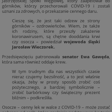
Jastrzębskiej Spółki Węglowej, który zaapelował do
górników, którzy przechorowali COVID-19 i zostali
uznani za zdrowych, o przekazanie cennego daru.
Cieszę się, że jest taki odzew ze strony
górników – ozdrowieńców. Wiem, że także
ich rodziny, które przeszły zakażenie
koronawirusem, są chętne dooddania krwi
czy osocza – powiedział
wojewoda śląski
Jarosław Wieczorek.
Przedsięwzięciu patronowała
senator Ewa Gawęda
,
która sama również oddaje krew.
W tym trudnym dla nas wszystkich czasie
nieraz czujemy bezsilność, a to jest właśnie
okazja, żeby w prosty sposób zrobić coś
pożytecznego, a bardziej symbolicznie –
zrobić barbórkowy czy świąteczny prezent
bliźnim – podkreśliła.
Osocze – cenny lek w walce z COVID-19 – może zostać