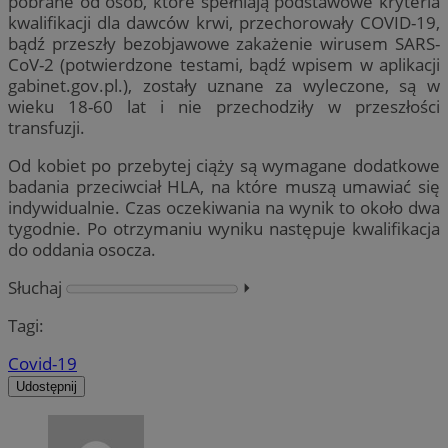
pobrane od osób, które spełniają podstawowe kryteria
kwalifikacji dla dawców krwi, przechorowały COVID-19,
bądź przeszły bezobjawowe zakażenie wirusem SARS-
CoV-2 (potwierdzone testami, bądź wpisem w aplikacji
gabinet.gov.pl.), zostały uznane za wyleczone, są w
wieku 18-60 lat i nie przechodziły w przeszłości
transfuzji.
Od kobiet po przebytej ciąży są wymagane dodatkowe
badania przeciwciał HLA, na które muszą umawiać się
indywidualnie. Czas oczekiwania na wynik to około dwa
tygodnie. Po otrzymaniu wyniku następuje kwalifikacja
do oddania osocza.
Słuchaj
⏵︎
Tagi:
Covid-19
Udostępnij