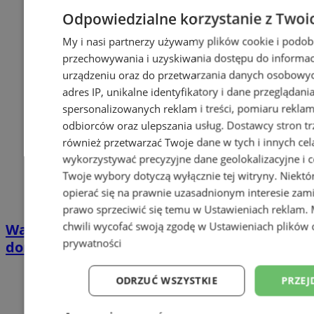
Odpowiedzialne korzystanie z Twoi
My i nasi partnerzy używamy plików cookie i podob
przechowywania i uzyskiwania dostępu do informac
urządzeniu oraz do przetwarzania danych osobowych
adres IP, unikalne identyfikatory i dane przeglądani
spersonalizowanych reklam i treści, pomiaru reklam i
odbiorców oraz ulepszania usług.
Dostawcy stron tr
również przetwarzać Twoje dane w tych i innych cel
wykorzystywać precyzyjne dane geolokalizacyjne i c
Twoje wybory dotyczą wyłącznie tej witryny. Niekt
opierać się na prawnie uzasadnionym interesie zami
prawo sprzeciwić się temu w
Ustawieniach reklam
.
chwili wycofać swoją zgodę w
Ustawieniach plików 
Wakacyjny wypoczynek nad Bałtykiem w
prywatności
domkach Szmaragdowe Morze
ODRZUĆ WSZYSTKIE
PRZEJ