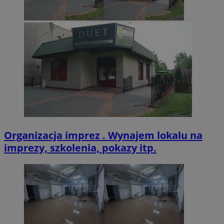
CookieScriptConsent
4 tygodnie 2 dn
CookieScript
zabrze.com.pl
VISITOR_PRIVACY_METADATA
5 miesięcy 4
YouTube
tygodnie
.youtube.com
Organizacja imprez . Wynajem lokalu na
imprezy, szkolenia, pokazy itp.