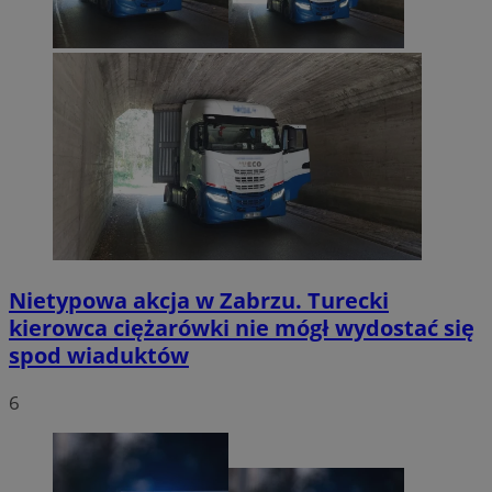
Nietypowa akcja w Zabrzu. Turecki
kierowca ciężarówki nie mógł wydostać się
spod wiaduktów
6