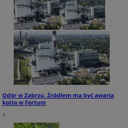
Odór w Zabrzu. Źródłem ma być awaria
kotła w Fortum
3