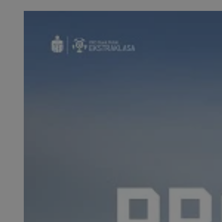
SessID
QeSessID
MvSessID
__cf_bm
__cf_bm
CookieScriptConse
VISITOR_PRIVACY_