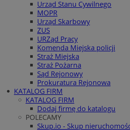
Urząd Stanu Cywilnego
MOPR
Urząd Skarbowy
ZUS
URZąd Pracy
Komenda Miejska policji
Straż Miejska
Straż Pożarna
Sąd Rejonowy
Prokuratura Rejonowa
KATALOG FIRM
KATALOG FIRM
Dodaj firmę do katalogu
POLECAMY
Skup.io - Skup nieruchomośc