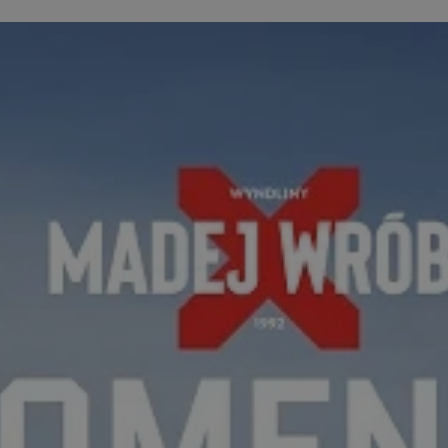
zabrze.com.pl
1 rok
Ten plik cookie przechowuje identyfik
zabrze.com.pl
1 rok
Ten plik cookie przechowuje identyfik
zabrze.com.pl
1 rok
Ten plik cookie przechowuje identyfik
29 minut 53
Ten plik cookie służy do rozróżniania
Cloudflare
sekundy
to korzystne dla strony internetowe
Inc.
umożliwia tworzenie ważnych rapor
.x.com
korzystania z jej witryny internetowe
29 minut 55
Ten plik cookie służy do rozróżniania
Cloudflare
sekund
to korzystne dla strony internetowe
Inc.
umożliwia tworzenie ważnych rapor
.twitter.com
korzystania z jej witryny internetowe
nt
4 tygodnie 2 dni
Ten plik cookie jest używany przez 
CookieScript
Script.com do zapamiętywania prefe
zabrze.com.pl
zgody użytkownika na pliki cookie. J
aby baner cookie Cookie-Script.com 
Google Privacy Policy
METADATA
5 miesięcy 4
Ten plik cookie przechowuje informa
YouTube
tygodnie
użytkownika oraz jego preferencjac
.youtube.com
prywatności podczas korzystania z wi
wybory dotyczące polityki prywatnoś
zgody, zapewniając ich przestrzegan
wizytach. Dzięki temu użytkownik 
konfigurować swoich preferencji, co
zgodność z regulacjami ochrony dan