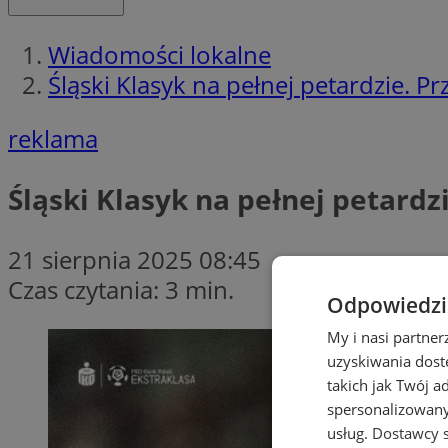
Wiadomości lokalne
Śląski Klasyk na pełnej petardzie. 
reklama
Śląski Klasyk na pełnej petard
21 sierpnia 2025 08:45
Czas czytania: 3 min.
Odpowiedzia
My i nasi partne
uzyskiwania dost
takich jak Twój a
spersonalizowanyc
usług.
Dostawcy s