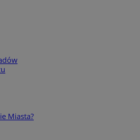
adów
zu
ie Miasta?