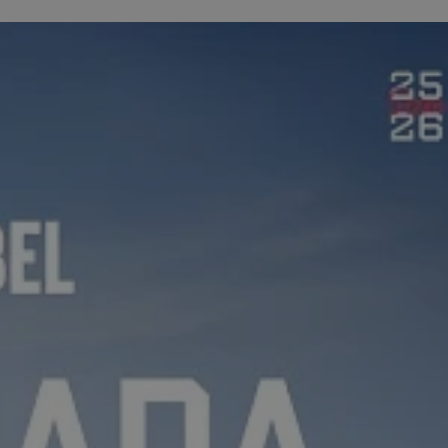
ator sesji.
ator sesji.
ator sesji.
 ludzi i botów. Jest
j, ponieważ
tów na temat
j.
 ludzi i botów. Jest
j, ponieważ
tów na temat
j.
usługę Cookie-
rencji dotyczących
est to konieczne,
działał poprawnie.
cje o zgodzie
h dotyczących
tryny. Rejestruje
ci i ustawień
ie w kolejnych
nie musi ponownie
 zwiększa wygodę i
ych.