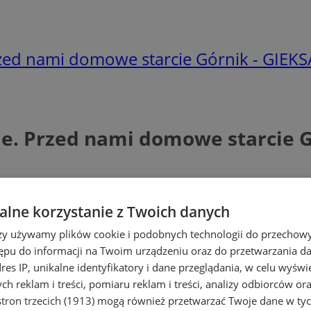
Przed nami domowe starcie Górnik - GIEK
zie. Przed nami domowe starcie 
lne korzystanie z Twoich danych
rzy używamy plików cookie i podobnych technologii do przechow
ępu do informacji na Twoim urządzeniu oraz do przetwarzania 
dres IP, unikalne identyfikatory i dane przeglądania, w celu wyświ
h reklam i treści, pomiaru reklam i treści, analizy odbiorców or
tron trzecich (1913)
mogą również przetwarzać Twoje dane w tych