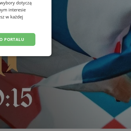
 wybory dotyczą
nym interesie
sz w każdej
DO PORTALU
esklasyfikowane
ane
owanie użytkownika i
j.