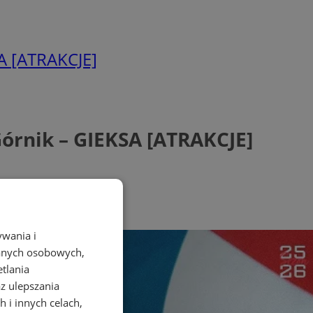
SA [ATRAKCJE]
Górnik – GIEKSA [ATRAKCJE]
ywania i
danych osobowych,
etlania
az ulepszania
 i innych celach,