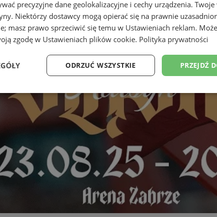
wać precyzyjne dane geolokalizacyjne i cechy urządzenia. Twoje
tryny. Niektórzy dostawcy mogą opierać się na prawnie uzasadnio
ie; masz prawo sprzeciwić się temu w
Ustawieniach reklam
. Może
woją zgodę w
Ustawieniach plików cookie
.
Polityka prywatności
EGÓŁY
ODRZUĆ WSZYSTKIE
PRZEJDŹ 
Wydajność
Targetowanie
Funkcjonalność
Ni
ezbędne
Wydajność
Targetowanie
Funkcjonalność
Niesklasyfikow
ie umożliwiają korzystanie z podstawowych funkcji strony internetowej, takich jak log
Bez niezbędnych plików cookie nie można prawidłowo korzystać ze strony internetowe
Provider
/
Okres
Opis
Domena
przechowywania