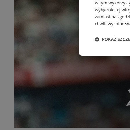
w tym wykorzysty
wyłącznie tej wi
zamiast na zgodz
chwili wycofać s
POKAŻ SZCZ
Niezbędne
Ni
Niezbędne pliki cook
zarządzanie kontem. 
Nazwa