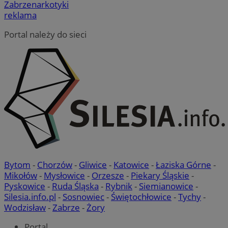
Zabrze
narkotyki
_ga
1 rok 1 miesiąc
Ta n
Google LLC
MR
1 tydzień
To 
Microsoft
reklama
powi
.zabrze.com.pl
Mi
Corporation
- co
uż
.c.clarity.ms
aktu
wy
Portal należy do sieci
używ
in
Goog
we
do r
użyt
MUID
1 rok
Ten
Microsoft
przy
po
Corporation
wyge
fi
.bing.com
ident
un
uwzg
uż
żąda
us
służ
wb
doty
fir
sesj
Po
rapo
sy
witr
ró
Mi
ustat_gid
.ustat.info
1 rok
Ten 
śl
do z
jak 
__Secure-
.youtube.com
5 miesięcy 4
Uż
Bytom
-
Chorzów
-
Gliwice
-
Katowice
-
Łaziska Górne
-
ze s
ROLLOUT_TOKEN
tygodnie
za
przy
Mikołów
-
Mysłowice
-
Orzesze
-
Piekary Śląskie
-
fun
najc
ek
Pyskowice
-
Ruda Śląska
-
Rybnik
-
Siemianowice
-
wiad
Po
odbi
Silesia.info.pl
-
Sosnowiec
-
Świętochłowice
-
Tychy
-
ko
inte
fu
Wodzisław
-
Zabrze
-
Żory
mogą
int
celu
uż
inte
te
Portal