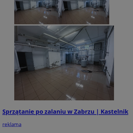
Provider
/
Nazwa
Provider
/
Domena
Okres
Nazwa
Opis
Domena
przechowywania
ustat_xq6z219uw9556wnynjjmc3hqm16ysi
.ustat.info
Provider
/
Okres
Nazwa
Op
_clck
.zabrze.com.pl
11 miesięcy 4
Ten 
Domena
przechowywania
__Secure-YNID
.youtube.com
tygodnie
do ś
użyt
__gads
1 rok
Ten
Google LLC
zaan
po
.zabrze.com.pl
inte
Do
dośw
fi
i fu
je
inte
ser
mo
FCCDCF
.zabrze.com.pl
1 rok 4 tygodnie
Ten 
do a
MUID
1 rok
Ten
Microsoft
oper
po
Corporation
fi
.clarity.ms
Sprzątanie po zalaniu w Zabrzu | Kastelnik
__eoi
.zabrze.com.pl
5 miesięcy 4
Ten 
un
tygodnie
do n
uż
zaan
us
reklama
inter
wb
inte
fir
popr