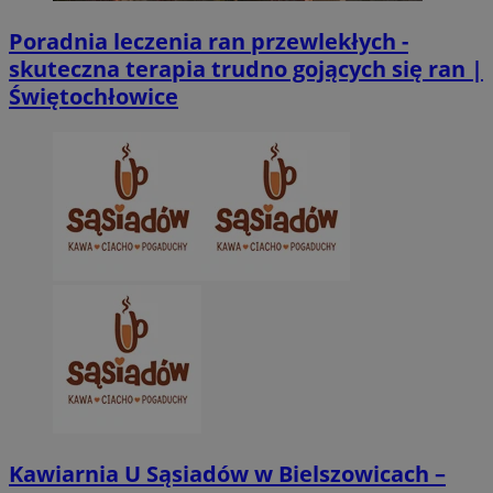
Poradnia leczenia ran przewlekłych -
CookieScriptConsent
4 tygodnie 2 dn
CookieScript
skuteczna terapia trudno gojących się ran |
zabrze.com.pl
Świętochłowice
VISITOR_PRIVACY_METADATA
5 miesięcy 4
YouTube
tygodnie
.youtube.com
Kawiarnia U Sąsiadów w Bielszowicach –