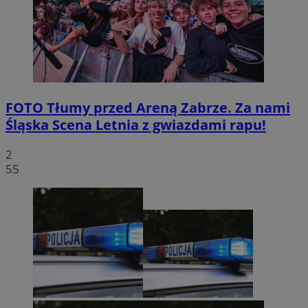
FOTO
Tłumy przed Areną Zabrze. Za nami
Śląska Scena Letnia z gwiazdami rapu!
2
55