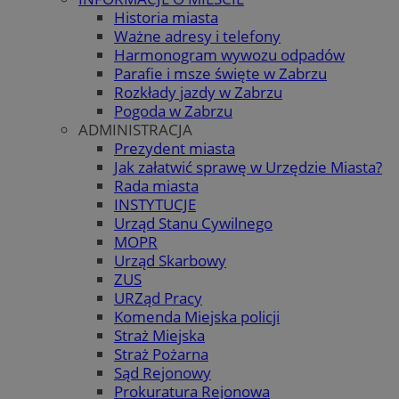
Historia miasta
Ważne adresy i telefony
Harmonogram wywozu odpadów
Parafie i msze święte w Zabrzu
Rozkłady jazdy w Zabrzu
Pogoda w Zabrzu
ADMINISTRACJA
Prezydent miasta
Jak załatwić sprawę w Urzędzie Miasta?
Rada miasta
INSTYTUCJE
Urząd Stanu Cywilnego
MOPR
Urząd Skarbowy
ZUS
URZąd Pracy
Komenda Miejska policji
Straż Miejska
Straż Pożarna
Sąd Rejonowy
Prokuratura Rejonowa