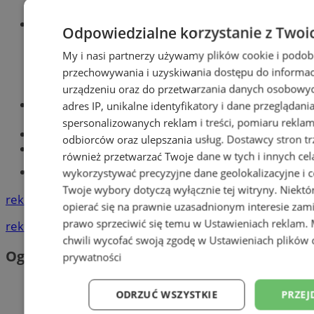
Wiadomości sportowe
Odpowiedzialne korzystanie z Twoi
My i nasi partnerzy używamy plików cookie i podob
przechowywania i uzyskiwania dostępu do informac
urządzeniu oraz do przetwarzania danych osobowych
Optyk, okulista
adres IP, unikalne identyfikatory i dane przeglądani
Zabrze
spersonalizowanych reklam i treści, pomiaru reklam i
Największy sklep z częściami online!
odbiorców oraz ulepszania usług.
Dostawcy stron tr
Książeczka sanepidowska
również przetwarzać Twoje dane w tych i innych cel
Tworzenie stron www -Zabrze
wykorzystywać precyzyjne dane geolokalizacyjne i c
Twoje wybory dotyczą wyłącznie tej witryny. Niekt
reklama
opierać się na prawnie uzasadnionym interesie zami
prawo sprzeciwić się temu w
Ustawieniach reklam
.
reklama
chwili wycofać swoją zgodę w
Ustawieniach plików 
Ogłoszenia
prywatności
ODRZUĆ WSZYSTKIE
PRZEJ