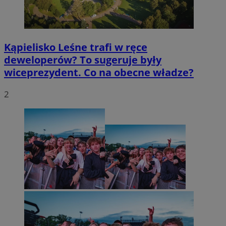
Kąpielisko Leśne trafi w ręce
deweloperów? To sugeruje były
wiceprezydent. Co na obecne władze?
2