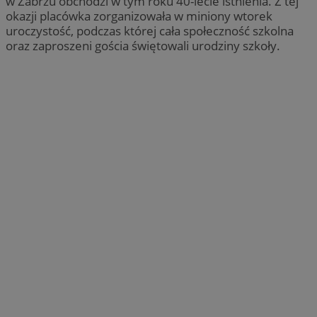
w Zabrzu obchodzi w tym roku 40-lecie istnienia. Z tej
okazji placówka zorganizowała w miniony wtorek
uroczystość, podczas której cała społeczność szkolna
oraz zaproszeni gościa świętowali urodziny szkoły.