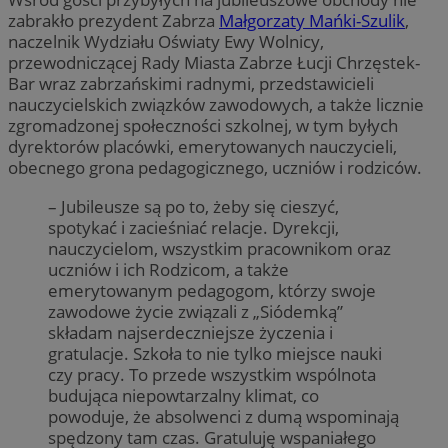
zabrakło prezydent Zabrza
Małgorzaty Mańki-Szulik
,
naczelnik Wydziału Oświaty Ewy Wolnicy,
przewodniczącej Rady Miasta Zabrze Łucji Chrzęstek-
Bar wraz zabrzańskimi radnymi, przedstawicieli
nauczycielskich związków zawodowych, a także licznie
zgromadzonej społeczności szkolnej, w tym byłych
dyrektorów placówki, emerytowanych nauczycieli,
obecnego grona pedagogicznego, uczniów i rodziców.
– Jubileusze są po to, żeby się cieszyć,
spotykać i zacieśniać relacje. Dyrekcji,
nauczycielom, wszystkim pracownikom oraz
uczniów i ich Rodzicom, a także
emerytowanym pedagogom, którzy swoje
zawodowe życie związali z „Siódemką”
składam najserdeczniejsze życzenia i
gratulacje. Szkoła to nie tylko miejsce nauki
czy pracy. To przede wszystkim wspólnota
budująca niepowtarzalny klimat, co
powoduje, że absolwenci z dumą wspominają
spędzony tam czas. Gratuluję wspaniałego