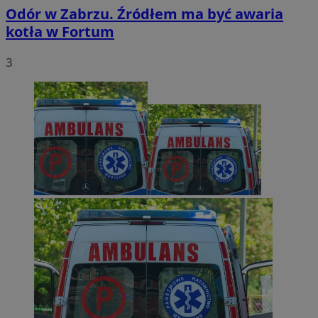
Odór w Zabrzu. Źródłem ma być awaria
kotła w Fortum
3