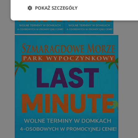
POKAŻ SZCZEGÓŁY
Niezbędne
Wydajność
Targetowani
Niesklasyfikowane
Niezbędne
Wydajność
Targetowanie
Funkcjonalno
Niezbędne pliki cookie umożliwiają korzystanie z podstawowych fun
takich jak logowanie użytkownika i zarządzanie kontem. Bez niezb
można prawidłowo korzystać ze strony internetowej.
Provider
/
Okres
Nazwa
Domena
przechowywani
SessID
zabrze.com.pl
1 rok