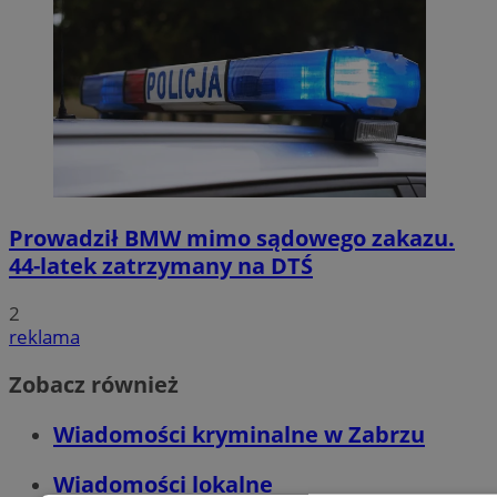
Prowadził BMW mimo sądowego zakazu.
44-latek zatrzymany na DTŚ
2
reklama
Zobacz również
Wiadomości kryminalne w Zabrzu
Wiadomości lokalne