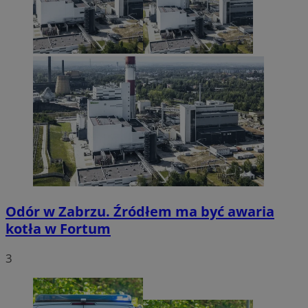
Odór w Zabrzu. Źródłem ma być awaria
kotła w Fortum
3