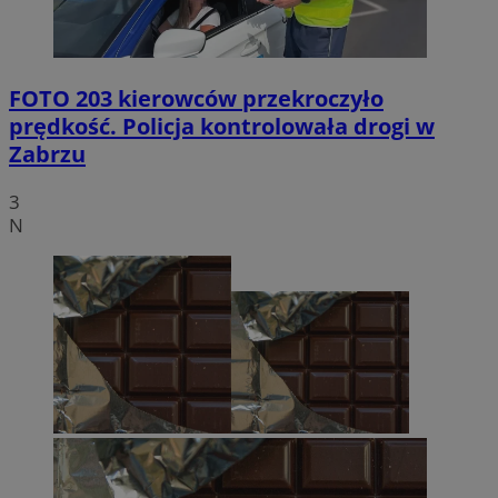
FOTO
203 kierowców przekroczyło
prędkość. Policja kontrolowała drogi w
Zabrzu
3
N