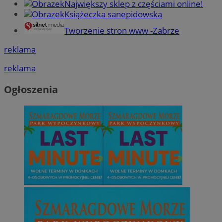
Największy sklep z częściami online!
Książeczka sanepidowska
CookieScriptConsent
4 tygodnie 2 dn
CookieScript
Tworzenie stron www -Zabrze
zabrze.com.pl
reklama
reklama
Ogłoszenia
VISITOR_PRIVACY_METADATA
5 miesięcy 4
YouTube
tygodnie
.youtube.com