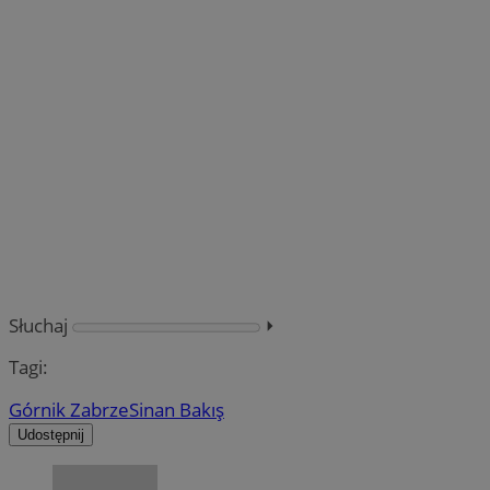
Słuchaj
⏵︎
Tagi:
Górnik Zabrze
Sinan Bakış
Udostępnij