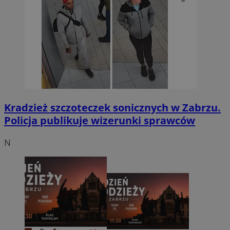
Kradzież szczoteczek sonicznych w Zabrzu.
Policja publikuje wizerunki sprawców
N