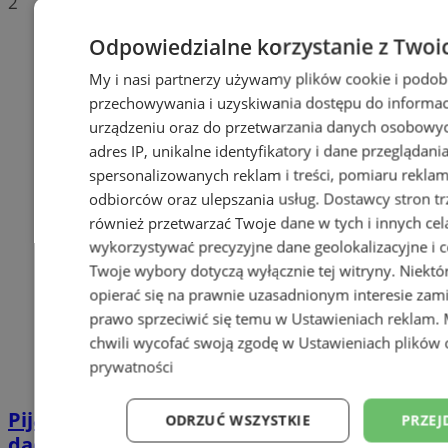
2
Odpowiedzialne korzystanie z Twoi
My i nasi partnerzy używamy plików cookie i podob
przechowywania i uzyskiwania dostępu do informac
urządzeniu oraz do przetwarzania danych osobowych
adres IP, unikalne identyfikatory i dane przeglądani
spersonalizowanych reklam i treści, pomiaru reklam i
odbiorców oraz ulepszania usług.
Dostawcy stron tr
również przetwarzać Twoje dane w tych i innych cel
wykorzystywać precyzyjne dane geolokalizacyjne i c
Twoje wybory dotyczą wyłącznie tej witryny. Niekt
opierać się na prawnie uzasadnionym interesie zami
prawo sprzeciwić się temu w
Ustawieniach reklam
.
chwili wycofać swoją zgodę w
Ustawieniach plików 
prywatności
Pijana 32-latka z zakazem prowadzenia
ODRZUĆ WSZYSTKIE
PRZEJ
dachowała na DK 88 w Zabrzu