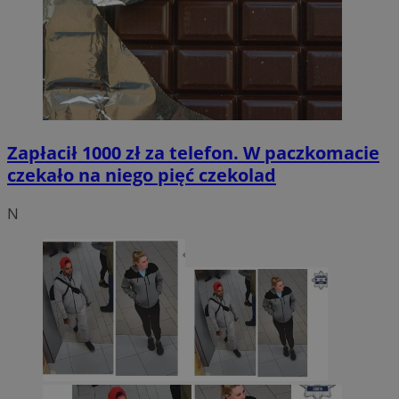
Zapłacił 1000 zł za telefon. W paczkomacie
czekało na niego pięć czekolad
N