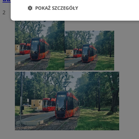
POKAŻ SZCZEGÓŁY
2
Niezbędne
Wydajność
Targetowani
Niesklasyfikowane
Niezbędne
Wydajność
Targetowanie
Funkcjonalno
Niezbędne pliki cookie umożliwiają korzystanie z podstawowych fun
takich jak logowanie użytkownika i zarządzanie kontem. Bez niezb
można prawidłowo korzystać ze strony internetowej.
Provider
/
Okres
Nazwa
Domena
przechowywani
SessID
zabrze.com.pl
1 rok