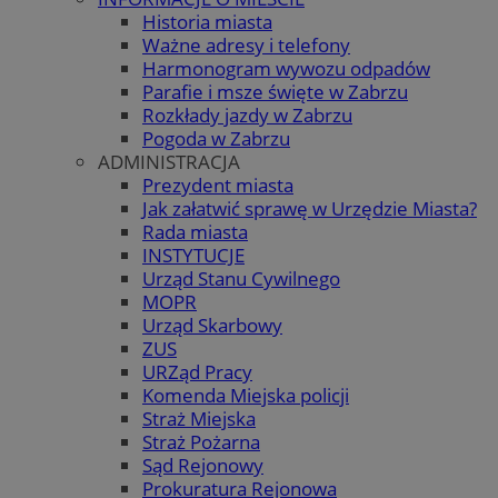
Historia miasta
Ważne adresy i telefony
Harmonogram wywozu odpadów
Parafie i msze święte w Zabrzu
Rozkłady jazdy w Zabrzu
Pogoda w Zabrzu
ADMINISTRACJA
Prezydent miasta
Jak załatwić sprawę w Urzędzie Miasta?
Rada miasta
INSTYTUCJE
Urząd Stanu Cywilnego
MOPR
Urząd Skarbowy
ZUS
URZąd Pracy
Komenda Miejska policji
Straż Miejska
Straż Pożarna
Sąd Rejonowy
Prokuratura Rejonowa