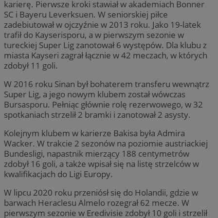
karierę. Pierwsze kroki stawiał w akademiach Bonner
SC i Bayeru Leverksuen. W seniorskiej piłce
zadebiutował w ojczyźnie w 2013 roku. Jako 19-latek
trafił do Kayserisporu, a w pierwszym sezonie w
tureckiej Super Lig zanotował 6 występów. Dla klubu z
miasta Kayseri zagrał łącznie w 42 meczach, w których
zdobył 11 goli.
W 2016 roku Sinan był bohaterem transferu wewnątrz
Super Lig, a jego nowym klubem został wówczas
Bursasporu. Pełniąc głównie rolę rezerwowego, w 32
spotkaniach strzelił 2 bramki i zanotował 2 asysty.
Kolejnym klubem w karierze Bakisa była Admira
Wacker. W trakcie 2 sezonów na poziomie austriackiej
Bundesligi, napastnik mierzący 188 centymetrów
zdobył 16 goli, a także wpisał się na listę strzelców w
kwalifikacjach do Ligi Europy.
W lipcu 2020 roku przeniósł się do Holandii, gdzie w
barwach Heraclesu Almelo rozegrał 62 mecze. W
pierwszym sezonie w Eredivisie zdobył 10 goli i strzelił