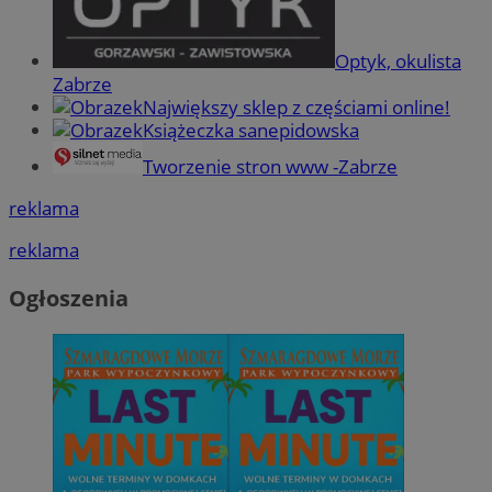
Optyk, okulista
Zabrze
Największy sklep z częściami online!
Książeczka sanepidowska
Tworzenie stron www -Zabrze
reklama
reklama
Ogłoszenia
Provider
/
Nazwa
Domena
pr