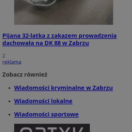
CookieScriptConsent
4 tygodnie 2 dni
CookieScript
zabrze.com.pl
Pijana 32-latka z zakazem prowadzenia
dachowała na DK 88 w Zabrzu
2
reklama
Zobacz również
Wiadomości kryminalne w Zabrzu
VISITOR_PRIVACY_METADATA
5 miesięcy 4
YouTube
Wiadomości lokalne
tygodnie
.youtube.com
Wiadomości sportowe