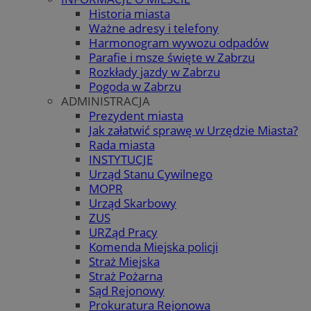
Historia miasta
Ważne adresy i telefony
Harmonogram wywozu odpadów
Parafie i msze święte w Zabrzu
Rozkłady jazdy w Zabrzu
Pogoda w Zabrzu
ADMINISTRACJA
Prezydent miasta
Jak załatwić sprawę w Urzędzie Miasta?
Rada miasta
INSTYTUCJE
Urząd Stanu Cywilnego
MOPR
Urząd Skarbowy
ZUS
URZąd Pracy
Komenda Miejska policji
Straż Miejska
Straż Pożarna
Sąd Rejonowy
Prokuratura Rejonowa