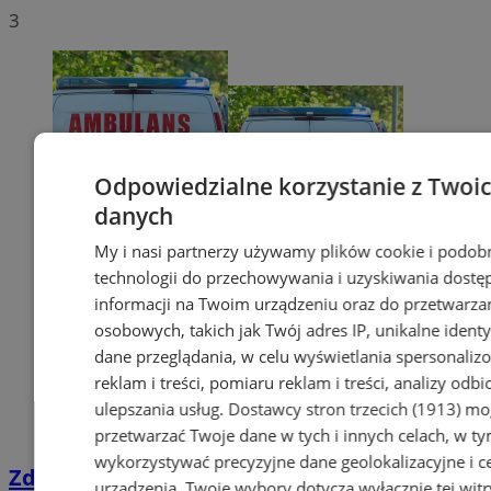
3
Odpowiedzialne korzystanie z Twoi
danych
My i nasi partnerzy używamy plików cookie i podob
technologii do przechowywania i uzyskiwania dostę
informacji na Twoim urządzeniu oraz do przetwarza
osobowych, takich jak Twój adres IP, unikalne identyf
dane przeglądania, w celu wyświetlania spersonali
reklam i treści, pomiaru reklam i treści, analizy odb
ulepszania usług.
Dostawcy stron trzecich (1913)
mog
przetwarzać Twoje dane w tych i innych celach, w t
wykorzystywać precyzyjne dane geolokalizacyjne i c
Zderzenie samochodu z rowerzystą na
urządzenia. Twoje wybory dotyczą wyłącznie tej witr