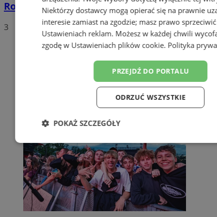
Roosevelta. 62-latek trafił do szpitala
Niektórzy dostawcy mogą opierać się na prawnie u
interesie zamiast na zgodzie; masz prawo sprzeciwić
3
Ustawieniach reklam
. Możesz w każdej chwili wycof
zgodę w
Ustawieniach plików cookie
.
Polityka prywa
PRZEJDŹ DO PORTALU
ODRZUĆ WSZYSTKIE
POKAŻ SZCZEGÓŁY
Niezbędne
Wydajność
Targetowanie
Funkc
Niesklasyfikowane