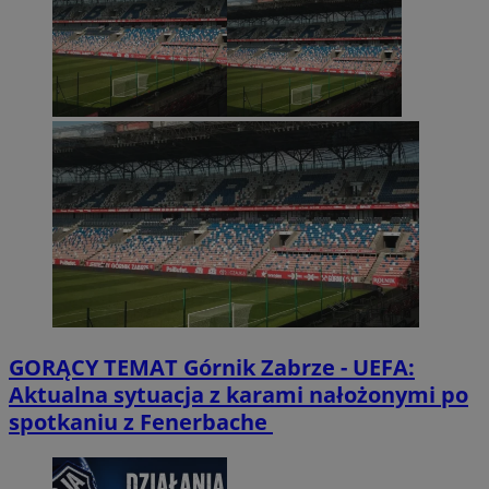
GORĄCY TEMAT
Górnik Zabrze - UEFA:
Aktualna sytuacja z karami nałożonymi po
spotkaniu z Fenerbache