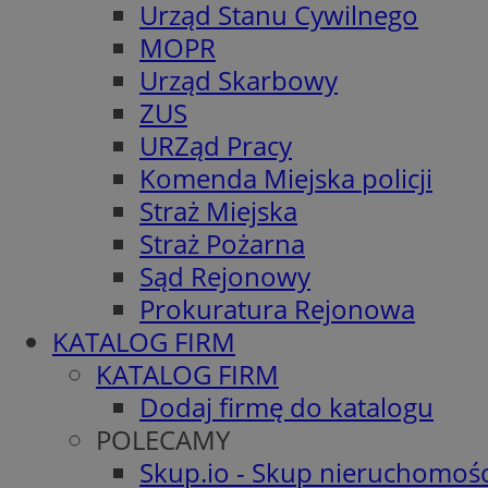
Urząd Stanu Cywilnego
MOPR
Urząd Skarbowy
ZUS
URZąd Pracy
Komenda Miejska policji
Straż Miejska
Straż Pożarna
Sąd Rejonowy
Prokuratura Rejonowa
KATALOG FIRM
KATALOG FIRM
Dodaj firmę do katalogu
POLECAMY
Skup.io - Skup nieruchomośc