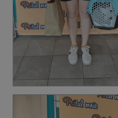
SessID
QeSessID
MvSessID
__cf_bm
__cf_bm
CookieScriptConse
VISITOR_PRIVACY_