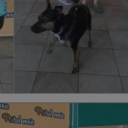
zabrze.com.pl
1 rok
Ten plik cookie przechowuje identyfik
zabrze.com.pl
1 rok
Ten plik cookie przechowuje identyfik
zabrze.com.pl
1 rok
Ten plik cookie przechowuje identyfik
29 minut 53
Ten plik cookie służy do rozróżniania
Cloudflare
sekundy
to korzystne dla strony internetowe
Inc.
umożliwia tworzenie ważnych rapor
.x.com
korzystania z jej witryny internetowe
29 minut 55
Ten plik cookie służy do rozróżniania
Cloudflare
sekund
to korzystne dla strony internetowe
Inc.
umożliwia tworzenie ważnych rapor
.twitter.com
korzystania z jej witryny internetowe
nt
4 tygodnie 2 dni
Ten plik cookie jest używany przez 
CookieScript
Script.com do zapamiętywania prefe
zabrze.com.pl
zgody użytkownika na pliki cookie. J
aby baner cookie Cookie-Script.com 
Google Privacy Policy
METADATA
5 miesięcy 4
Ten plik cookie przechowuje informa
YouTube
tygodnie
użytkownika oraz jego preferencjac
.youtube.com
prywatności podczas korzystania z wi
wybory dotyczące polityki prywatnoś
zgody, zapewniając ich przestrzegan
wizytach. Dzięki temu użytkownik 
konfigurować swoich preferencji, co
zgodność z regulacjami ochrony dan