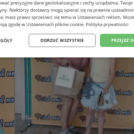
wać precyzyjne dane geolokalizacyjne i cechy urządzenia. Twoje
tryny. Niektórzy dostawcy mogą opierać się na prawnie uzasadnio
ie; masz prawo sprzeciwić się temu w
Ustawieniach reklam
. Może
woją zgodę w
Ustawieniach plików cookie
.
Polityka prywatności
EGÓŁY
ODRZUĆ WSZYSTKIE
PRZEJDŹ 
Wydajność
Targetowanie
Funkcjonalność
Ni
ezbędne
Wydajność
Targetowanie
Funkcjonalność
Niesklasyfikow
ie umożliwiają korzystanie z podstawowych funkcji strony internetowej, takich jak log
Bez niezbędnych plików cookie nie można prawidłowo korzystać ze strony internetowe
Provider
/
Okres
Opis
Domena
przechowywania