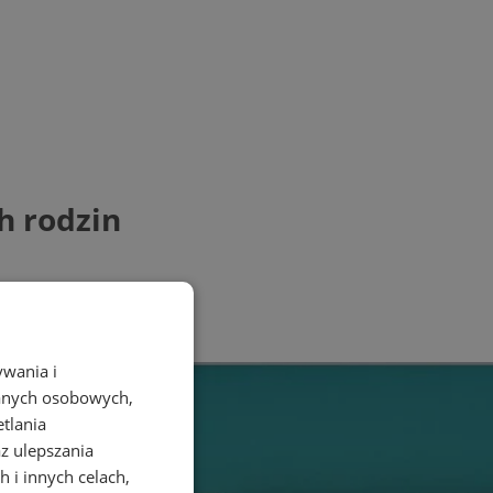
h rodzin
ywania i
danych osobowych,
etlania
az ulepszania
 i innych celach,