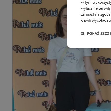
w tym wykorzysty
wyłącznie tej wi
zamiast na zgodz
chwili wycofać s
POKAŻ SZCZ
Niezbędne
Ni
Niezbędne pliki cook
zarządzanie kontem. 
Nazwa