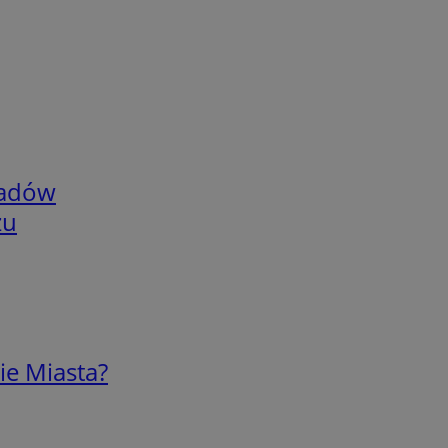
adów
zu
ie Miasta?