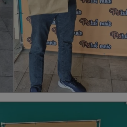
ator sesji.
ator sesji.
ator sesji.
 ludzi i botów. Jest
j, ponieważ
tów na temat
j.
 ludzi i botów. Jest
j, ponieważ
tów na temat
j.
usługę Cookie-
rencji dotyczących
est to konieczne,
działał poprawnie.
cje o zgodzie
h dotyczących
tryny. Rejestruje
ci i ustawień
ie w kolejnych
nie musi ponownie
 zwiększa wygodę i
ych.