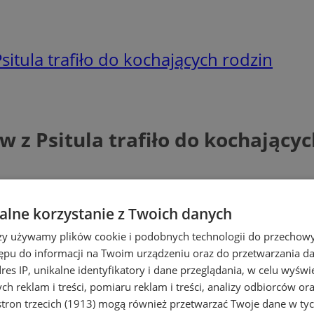
situla trafiło do kochających rodzin
 z Psitula trafiło do kochającyc
lne korzystanie z Twoich danych
rzy używamy plików cookie i podobnych technologii do przechow
ępu do informacji na Twoim urządzeniu oraz do przetwarzania 
dres IP, unikalne identyfikatory i dane przeglądania, w celu wyświ
h reklam i treści, pomiaru reklam i treści, analizy odbiorców or
tron trzecich (1913)
mogą również przetwarzać Twoje dane w tych