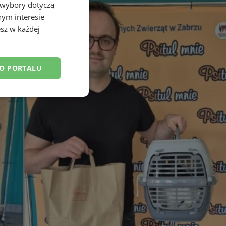
 wybory dotyczą
nym interesie
sz w każdej
DO PORTALU
esklasyfikowane
ane
owanie użytkownika i
j.