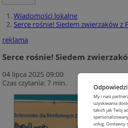
Wiadomości lokalne
Serce rośnie! Siedem zwierzaków z P
reklama
Serce rośnie! Siedem zwierzaków
04 lipca 2025 09:00
Czas czytania: 7 min.
Odpowiedzia
My i nasi partne
uzyskiwania dost
takich jak Twój a
spersonalizowanyc
usług.
Dostawcy s