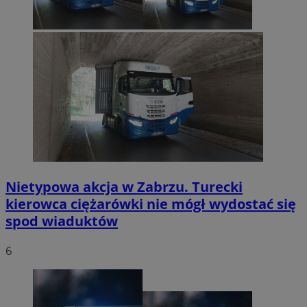
Nietypowa akcja w Zabrzu. Turecki
kierowca ciężarówki nie mógł wydostać się
spod wiaduktów
6