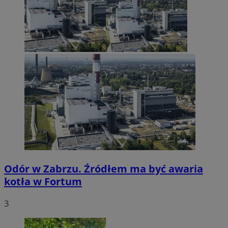
Odór w Zabrzu. Źródłem ma być awaria
kotła w Fortum
3