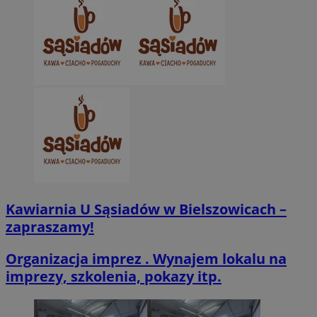
CookieScriptConsent
4 tygodnie 2 dn
CookieScript
zabrze.com.pl
Kawiarnia U Sąsiadów w Bielszowicach –
VISITOR_PRIVACY_METADATA
5 miesięcy 4
YouTube
tygodnie
.youtube.com
zapraszamy!
Organizacja imprez . Wynajem lokalu na
imprezy, szkolenia, pokazy itp.