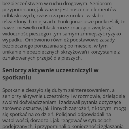
bezpieczeństwem w ruchu drogowym. Seniorom
przypomniano, jak ważne jest noszenie elementów
odblaskowych, zwłaszcza po zmroku i w słabo
oświetlonych miejscach. Funkcjonariusze podkreślili, że
nawet niewielki odblask może znacząco zwiększyć
widoczność pieszego i tym samym zmniejszyć ryzyko
wypadku. Omówiono również podstawowe zasady
bezpiecznego poruszania się po mieście, w tym
unikanie niebezpiecznych skrzyżowań i korzystanie z
oznakowanych przejść dla pieszych.
Seniorzy aktywnie uczestniczyli w
spotkaniu
Spotkanie cieszyło się dużym zainteresowaniem, a
seniorzy aktywnie uczestniczyli w rozmowie, dzieląc się
swoimi doświadczeniami i zadawali pytania dotyczące
zarówno oszustw, jak i innych zagrożeń, z którymi mogą
się spotkać na co dzień. Policjanci odpowiadali na
wątpliwości, doradzali, jak reagować w sytuacjach
podejrzanych, i przypominali o konieczności zgłaszania