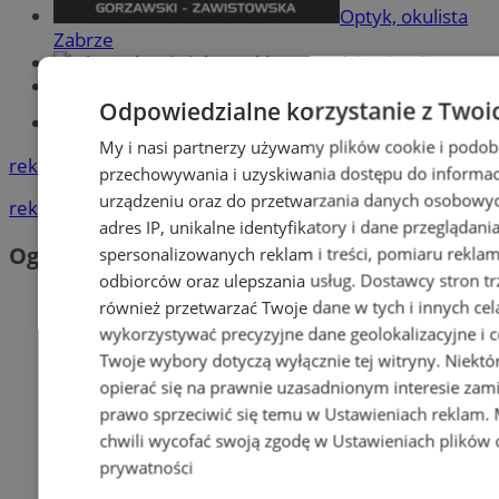
Optyk, okulista
Zabrze
Największy sklep z częściami online!
Książeczka sanepidowska
Odpowiedzialne korzystanie z Twoi
Tworzenie stron www -Zabrze
My i nasi partnerzy używamy plików cookie i podob
reklama
przechowywania i uzyskiwania dostępu do informac
urządzeniu oraz do przetwarzania danych osobowych
reklama
adres IP, unikalne identyfikatory i dane przeglądani
Ogłoszenia
spersonalizowanych reklam i treści, pomiaru reklam i
odbiorców oraz ulepszania usług.
Dostawcy stron tr
również przetwarzać Twoje dane w tych i innych cel
wykorzystywać precyzyjne dane geolokalizacyjne i c
Twoje wybory dotyczą wyłącznie tej witryny. Niekt
opierać się na prawnie uzasadnionym interesie zami
prawo sprzeciwić się temu w
Ustawieniach reklam
.
chwili wycofać swoją zgodę w
Ustawieniach plików 
prywatności