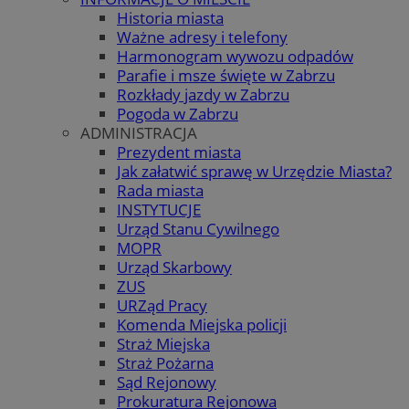
Historia miasta
Ważne adresy i telefony
Harmonogram wywozu odpadów
Parafie i msze święte w Zabrzu
Rozkłady jazdy w Zabrzu
Pogoda w Zabrzu
ADMINISTRACJA
Prezydent miasta
Jak załatwić sprawę w Urzędzie Miasta?
Rada miasta
INSTYTUCJE
Urząd Stanu Cywilnego
MOPR
Urząd Skarbowy
ZUS
URZąd Pracy
Komenda Miejska policji
Straż Miejska
Straż Pożarna
Sąd Rejonowy
Prokuratura Rejonowa