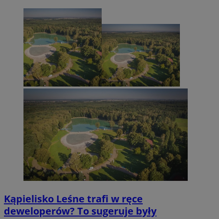
Kąpielisko Leśne trafi w ręce
deweloperów? To sugeruje były