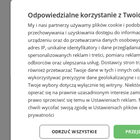
Odpowiedzialne korzystanie z Twoi
My i nasi partnerzy używamy plików cookie i podob
przechowywania i uzyskiwania dostępu do informac
urządzeniu oraz do przetwarzania danych osobowych
adres IP, unikalne identyfikatory i dane przeglądani
spersonalizowanych reklam i treści, pomiaru reklam i
odbiorców oraz ulepszania usług.
Dostawcy stron tr
również przetwarzać Twoje dane w tych i innych cel
wykorzystywać precyzyjne dane geolokalizacyjne i c
Twoje wybory dotyczą wyłącznie tej witryny. Niekt
opierać się na prawnie uzasadnionym interesie zami
prawo sprzeciwić się temu w
Ustawieniach reklam
.
chwili wycofać swoją zgodę w
Ustawieniach plików 
prywatności
ODRZUĆ WSZYSTKIE
PRZEJ