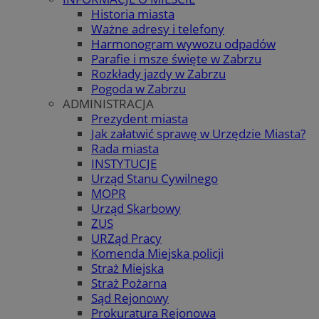
Historia miasta
Ważne adresy i telefony
Harmonogram wywozu odpadów
Parafie i msze święte w Zabrzu
Rozkłady jazdy w Zabrzu
Pogoda w Zabrzu
ADMINISTRACJA
Prezydent miasta
Jak załatwić sprawę w Urzędzie Miasta?
Rada miasta
INSTYTUCJE
Urząd Stanu Cywilnego
MOPR
Urząd Skarbowy
ZUS
URZąd Pracy
Komenda Miejska policji
Straż Miejska
Straż Pożarna
Sąd Rejonowy
Prokuratura Rejonowa