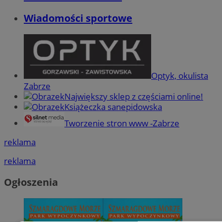
Wiadomości sportowe
Optyk, okulista
Zabrze
Największy sklep z częściami online!
Książeczka sanepidowska
Tworzenie stron www -Zabrze
reklama
reklama
Ogłoszenia