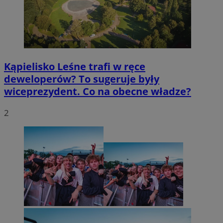
Kąpielisko Leśne trafi w ręce
deweloperów? To sugeruje były
wiceprezydent. Co na obecne władze?
2