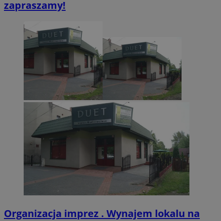
zapraszamy!
CookieScriptConsent
4 tygodnie 2 dn
CookieScript
zabrze.com.pl
VISITOR_PRIVACY_METADATA
5 miesięcy 4
YouTube
tygodnie
.youtube.com
Organizacja imprez . Wynajem lokalu na