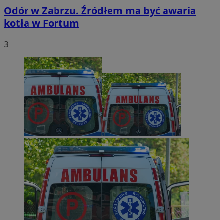
Odór w Zabrzu. Źródłem ma być awaria
kotła w Fortum
3