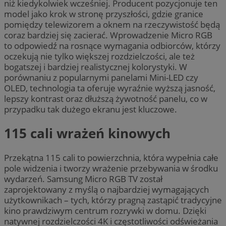
niż kiedykolwiek wcześniej. Producent pozycjonuje ten
model jako krok w stronę przyszłości, gdzie granice
pomiędzy telewizorem a oknem na rzeczywistość będą
coraz bardziej się zacierać. Wprowadzenie Micro RGB
to odpowiedź na rosnące wymagania odbiorców, którzy
oczekują nie tylko większej rozdzielczości, ale też
bogatszej i bardziej realistycznej kolorystyki. W
porównaniu z popularnymi panelami Mini-LED czy
OLED, technologia ta oferuje wyraźnie wyższą jasność,
lepszy kontrast oraz dłuższą żywotność panelu, co w
przypadku tak dużego ekranu jest kluczowe.
115 cali wrażeń kinowych
Przekątna 115 cali to powierzchnia, która wypełnia całe
pole widzenia i tworzy wrażenie przebywania w środku
wydarzeń. Samsung Micro RGB TV został
zaprojektowany z myślą o najbardziej wymagających
użytkownikach – tych, którzy pragną zastąpić tradycyjne
kino prawdziwym centrum rozrywki w domu. Dzięki
natywnej rozdzielczości 4K i częstotliwości odświeżania