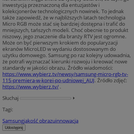
inwestycją przeznaczoną dla entuzjastów i
kolekcjonerów technologicznych nowinek. To jednak
także zapowiedź, że w najbliższych latach technologia
Micro RGB może stać się bardziej dostępna i trafić do
mniejszych, tańszych modeli. Choć obecnie to produkt
niszowy, jego znaczenie dla branży RTV jest ogromne.
Może on być pierwszym krokiem do popularyzacji
ekranów MicroLED w wydaniu dostosowanym do
użytku domowego. Samsung po raz kolejny udowadnia,
że potrafi wyznaczać kierunki rozwoju i kreować nowe
standardy w jakości obrazu. Źródło wiadomości:
https://www.wybierz.tv/newsy/samsung-micro-rgb-tv-
115-premiera-w-korei-po-udniowej_AUJ
. Źródło zdjęć:
https://www.wybierz.tv/
.
Słuchaj
⏵︎
Tagi:
Samsung
jakość obrazu
innowacja
Udostępnij