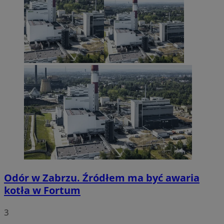
Odór w Zabrzu. Źródłem ma być awaria
kotła w Fortum
3