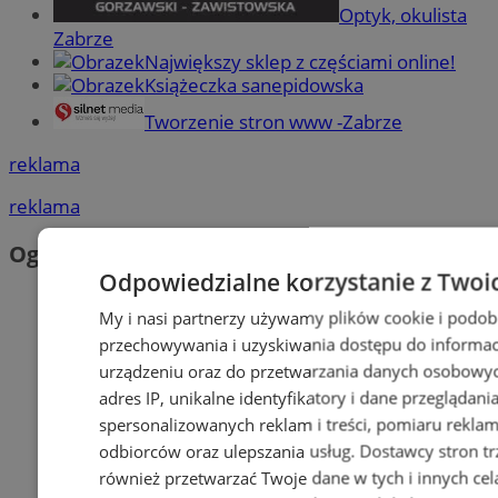
Optyk, okulista
Zabrze
Największy sklep z częściami online!
Książeczka sanepidowska
Tworzenie stron www -Zabrze
reklama
reklama
Ogłoszenia
Odpowiedzialne korzystanie z Twoi
My i nasi partnerzy używamy plików cookie i podob
przechowywania i uzyskiwania dostępu do informac
urządzeniu oraz do przetwarzania danych osobowych
adres IP, unikalne identyfikatory i dane przeglądani
spersonalizowanych reklam i treści, pomiaru reklam i
odbiorców oraz ulepszania usług.
Dostawcy stron tr
również przetwarzać Twoje dane w tych i innych cel