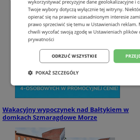
wykorzystywać precyzyjne dane geolokalizacyjne i c
Twoje wybory dotyczą wyłącznie tej witryny. Niekt
opierać się na prawnie uzasadnionym interesie zami
prawo sprzeciwić się temu w
Ustawieniach reklam
.
chwili wycofać swoją zgodę w
Ustawieniach plików 
prywatności
ODRZUĆ WSZYSTKIE
PRZEJ
POKAŻ SZCZEGÓŁY
Niezbędne
Wydajność
Targetowani
Wakacyjny wypoczynek nad Bałtykiem w
Niesklasyfikowane
domkach Szmaragdowe Morze