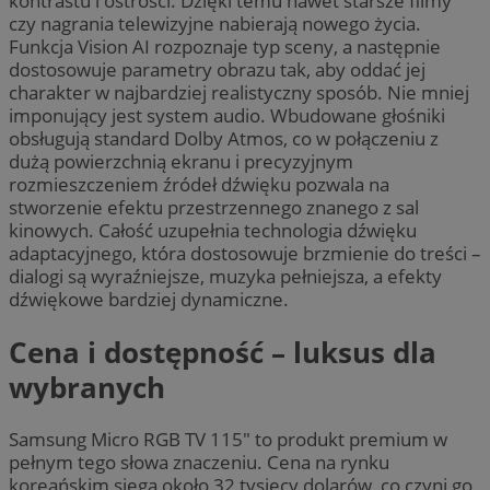
kontrastu i ostrości. Dzięki temu nawet starsze filmy
czy nagrania telewizyjne nabierają nowego życia.
Funkcja Vision AI rozpoznaje typ sceny, a następnie
dostosowuje parametry obrazu tak, aby oddać jej
charakter w najbardziej realistyczny sposób. Nie mniej
imponujący jest system audio. Wbudowane głośniki
obsługują standard Dolby Atmos, co w połączeniu z
dużą powierzchnią ekranu i precyzyjnym
rozmieszczeniem źródeł dźwięku pozwala na
stworzenie efektu przestrzennego znanego z sal
kinowych. Całość uzupełnia technologia dźwięku
adaptacyjnego, która dostosowuje brzmienie do treści –
dialogi są wyraźniejsze, muzyka pełniejsza, a efekty
dźwiękowe bardziej dynamiczne.
Cena i dostępność – luksus dla
wybranych
Samsung Micro RGB TV 115″ to produkt premium w
pełnym tego słowa znaczeniu. Cena na rynku
koreańskim sięga około 32 tysięcy dolarów, co czyni go