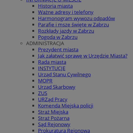
Historia miasta
Ważne adresy i telefony
Harmonogram wywozu odpadów
Parafie i msze święte w Zabrzu
Rozkłady jazdy w Zabrzu
Pogoda w Zabrzu
ADMINISTRACJA
Prezydent miasta
Jak załatwić sprawę w Urzędzie Miasta?
Rada miasta
INSTYTUCJE
Urząd Stanu Cywilnego
MOPR
Urząd Skarbowy
ZUS
URZąd Pracy
Komenda Miejska policji
Straż Miejska
Straż Pożarna
Sąd Rejonowy
Prokuratura Rejonowa