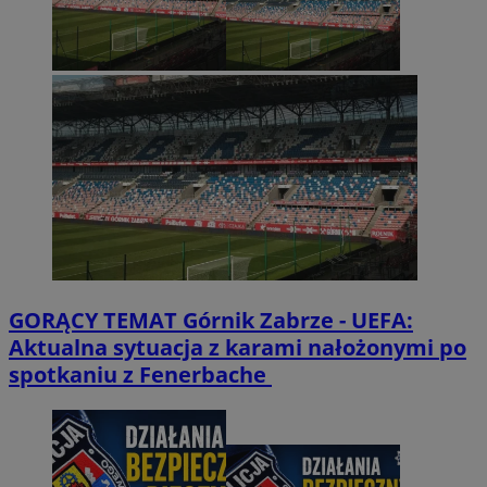
GORĄCY TEMAT
Górnik Zabrze - UEFA:
Aktualna sytuacja z karami nałożonymi po
spotkaniu z Fenerbache