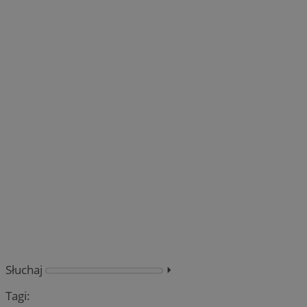
Słuchaj
⏵︎
Tagi: