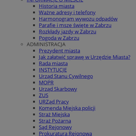
Historia miasta
Ważne adresy i telefony
Harmonogram wywozu odpadów
Parafie i msze święte w Zabrzu
Rozkłady jazdy w Zabrzu
Pogoda w Zabrzu
ADMINISTRACJA
Prezydent miasta
Jak załatwić sprawę w Urzędzie Miasta?
Rada miasta
INSTYTUCJE
Urząd Stanu Cywilnego
MOPR
Urząd Skarbowy
ZUS
URZąd Pracy
Komenda Miejska policji
Straż Miejska
Straż Pożarna
Sąd Rejonowy
Prokuratura Rejonowa