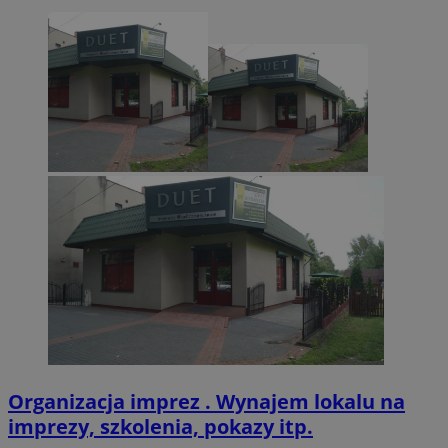
CookieScriptConsent
4 tygodnie 2 dn
CookieScript
zabrze.com.pl
VISITOR_PRIVACY_METADATA
5 miesięcy 4
YouTube
tygodnie
.youtube.com
Organizacja imprez . Wynajem lokalu na
imprezy, szkolenia, pokazy itp.