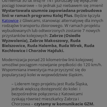
Od niemal 30 lat linią nr 141 poruszały się wyłącznie
pociągi towarowe – to jednak już niebawem się zmieni!
Wystartowała szumnie zapowiadana przebudowa
linii w ramach programu Kolej Plus.
Będzie łączyła
Katowice
z Gliwicami, stanowiąc alternatywę dla innych
rodzajów transportu zbiorowego. W ramach projektu
wybudowanych lub odtworzonych zostanie 7 nowych
przystanków kolejowych:
Zabrze (Osiedle
Wyzwolenia), Zabrze Makoszowy, Ruda
Bielszowice, Ruda Halemba, Ruda Wirek, Ruda
Kochłowice i Chorzów Hajduki.
Modernizacja ponad 20 kilometrów linii kolejowej
umożliwi pociągom rozwijanie prędkości do 120 km/h.
Wspomniana inwestycja ma przyczynić się do
popularyzacji kolei w województwie śląskim.
– Liderem tego projektu jest Ruda Śląska,
jednak większą dostępność do kolei i
bezpośrednie połączenia z Katowicami
zyskają również mieszkańcy Zabrza i
Chorzowa –
czytamy w komunikacie GZM.