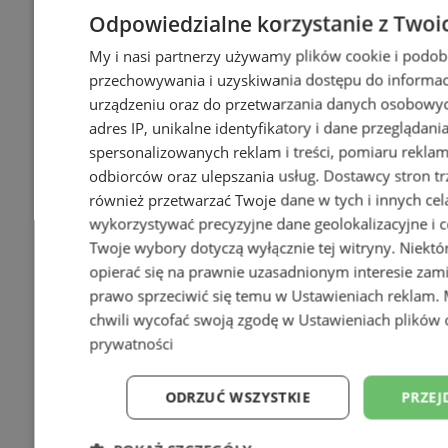
Odpowiedzialne korzystanie z Twoi
My i nasi partnerzy używamy plików cookie i podob
przechowywania i uzyskiwania dostępu do informac
urządzeniu oraz do przetwarzania danych osobowych
adres IP, unikalne identyfikatory i dane przeglądani
spersonalizowanych reklam i treści, pomiaru reklam i
odbiorców oraz ulepszania usług.
Dostawcy stron tr
również przetwarzać Twoje dane w tych i innych cel
wykorzystywać precyzyjne dane geolokalizacyjne i c
Twoje wybory dotyczą wyłącznie tej witryny. Niekt
opierać się na prawnie uzasadnionym interesie zami
prawo sprzeciwić się temu w
Ustawieniach reklam
.
chwili wycofać swoją zgodę w
Ustawieniach plików 
prywatności
ODRZUĆ WSZYSTKIE
PRZEJ