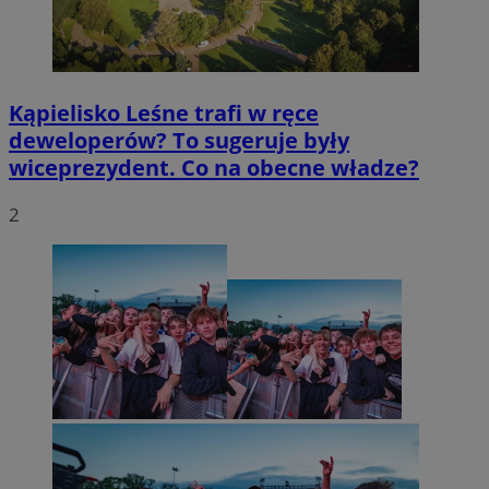
Kąpielisko Leśne trafi w ręce
deweloperów? To sugeruje były
wiceprezydent. Co na obecne władze?
2