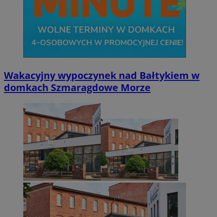
Wakacyjny wypoczynek nad Bałtykiem w
domkach Szmaragdowe Morze
Provider
/
Nazwa
Provider
/
Domena
Okres
Nazwa
Opis
Domena
przechowywania
ustat_xq6z219uw9556wnynjjmc3hqm16ysi
.ustat.info
Provider
/
Okres
Nazwa
Op
_clck
.zabrze.com.pl
11 miesięcy 4
Ten 
Domena
przechowywania
__Secure-YNID
.youtube.com
tygodnie
do ś
użyt
__gads
1 rok
Ten
Google LLC
zaan
po
.zabrze.com.pl
inte
Do
dośw
fi
i fu
je
inte
ser
mo
FCCDCF
.zabrze.com.pl
1 rok 4 tygodnie
Ten 
do a
MUID
1 rok
Ten
Microsoft
oper
po
Corporation
fi
.clarity.ms
__eoi
.zabrze.com.pl
5 miesięcy 4
Ten 
un