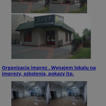
VISITOR_PRIVACY_METADATA
5 miesięcy 4
YouTube
tygodnie
.youtube.com
Organizacja imprez . Wynajem lokalu na
imprezy, szkolenia, pokazy itp.