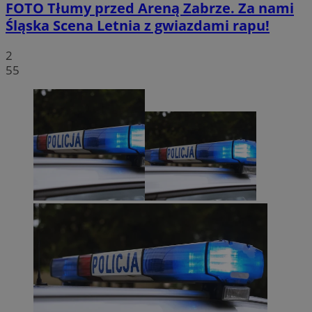
FOTO
Tłumy przed Areną Zabrze. Za nami
Śląska Scena Letnia z gwiazdami rapu!
2
55