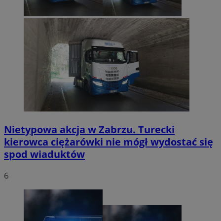
Nietypowa akcja w Zabrzu. Turecki
kierowca ciężarówki nie mógł wydostać się
spod wiaduktów
6