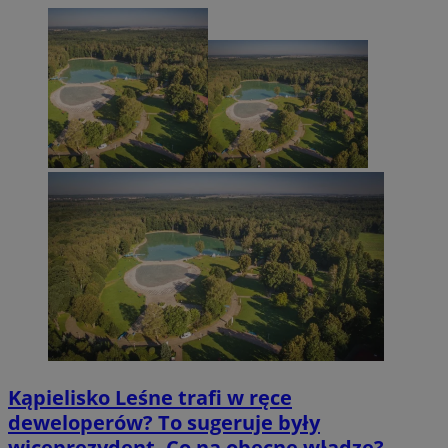
Kąpielisko Leśne trafi w ręce
deweloperów? To sugeruje były
wiceprezydent. Co na obecne władze?