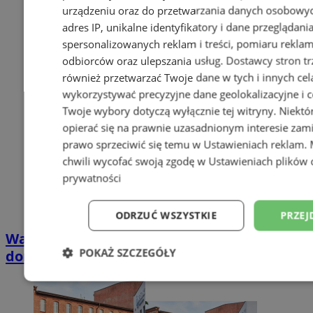
urządzeniu oraz do przetwarzania danych osobowych
adres IP, unikalne identyfikatory i dane przeglądani
spersonalizowanych reklam i treści, pomiaru reklam i
odbiorców oraz ulepszania usług.
Dostawcy stron tr
również przetwarzać Twoje dane w tych i innych cel
wykorzystywać precyzyjne dane geolokalizacyjne i c
Twoje wybory dotyczą wyłącznie tej witryny. Niekt
opierać się na prawnie uzasadnionym interesie zami
prawo sprzeciwić się temu w
Ustawieniach reklam
.
chwili wycofać swoją zgodę w
Ustawieniach plików 
prywatności
ODRZUĆ WSZYSTKIE
PRZEJ
Wakacyjny wypoczynek nad Bałtykiem w
POKAŻ SZCZEGÓŁY
domkach Szmaragdowe Morze
Niezbędne
Wydajność
Targetowani