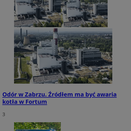
Odór w Zabrzu. Źródłem ma być awaria
kotła w Fortum
3