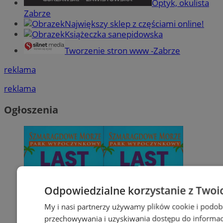
Optyk, okulista
Zabrze
Największy sklep z częściami online!
Książeczka sanepidowska
Tworzenie stron www -Zabrze
reklama
reklama
Ogłoszenia
Odpowiedzialne korzystanie z Twoi
My i nasi partnerzy używamy plików cookie i podob
przechowywania i uzyskiwania dostępu do informac