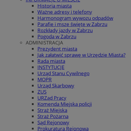
Historia miasta
Ważne adresy i telefony
Harmonogram wywozu odpadów
Parafie i msze święte w Zabrzu
Rozkłady jazdy w Zabrzu
Pogoda w Zabrzu
ADMINISTRACJA
Prezydent miasta
Jak załatwić sprawę w Urzędzie Miasta?
Rada miasta
INSTYTUCJE
Urząd Stanu Cywilnego
MOPR
Urząd Skarbowy
ZUS
URZąd Pracy
Komenda Miejska policji
Straż Miejska
Straż Pożarna
Sąd Rejonowy
Prokuratura Rejonowa