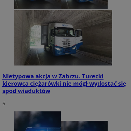
Nietypowa akcja w Zabrzu. Turecki
kierowca ciężarówki nie mógł wydostać się
spod wiaduktów
6