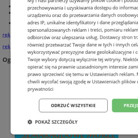
My i nasi partnerzy używamy plików cookie i podob
Największy sklep z częściami online!
przechowywania i uzyskiwania dostępu do informac
Książeczka sanepidowska
urządzeniu oraz do przetwarzania danych osobowych
adres IP, unikalne identyfikatory i dane przeglądani
Tworzenie stron www -Zabrze
spersonalizowanych reklam i treści, pomiaru reklam i
reklama
odbiorców oraz ulepszania usług.
Dostawcy stron tr
również przetwarzać Twoje dane w tych i innych cel
reklama
wykorzystywać precyzyjne dane geolokalizacyjne i c
Ogłoszenia
Twoje wybory dotyczą wyłącznie tej witryny. Niekt
opierać się na prawnie uzasadnionym interesie zami
prawo sprzeciwić się temu w
Ustawieniach reklam
.
chwili wycofać swoją zgodę w
Ustawieniach plików 
prywatności
ODRZUĆ WSZYSTKIE
PRZEJ
POKAŻ SZCZEGÓŁY
Niezbędne
Wydajność
Targetowani