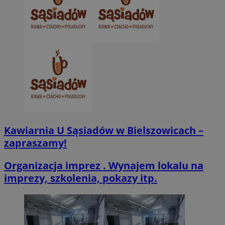
VISITOR_PRIVACY_METADATA
5 miesięcy 4
YouTube
tygodnie
.youtube.com
Kawiarnia U Sąsiadów w Bielszowicach –
zapraszamy!
Organizacja imprez . Wynajem lokalu na
imprezy, szkolenia, pokazy itp.