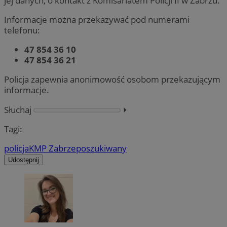
jej danych, o kontakt z Komisariatem Policji II w Zabrzu.
Informacje można przekazywać pod numerami
telefonu:
47 854 36 10
47 854 36 21
Policja zapewnia anonimowość osobom przekazującym
informacje.
Słuchaj
⏵︎
Tagi:
policja
KMP Zabrze
poszukiwany
Udostępnij