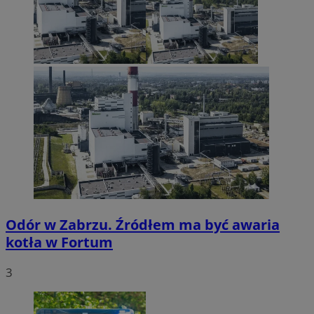
Odór w Zabrzu. Źródłem ma być awaria
kotła w Fortum
3