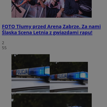
FOTO
Tłumy przed Areną Zabrze. Za nami
Śląska Scena Letnia z gwiazdami rapu!
2
55