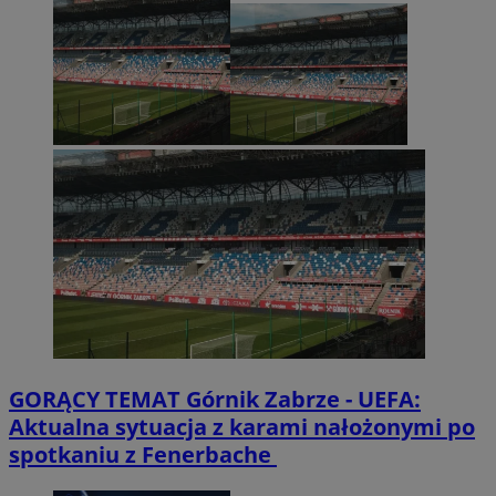
GORĄCY TEMAT
Górnik Zabrze - UEFA:
Aktualna sytuacja z karami nałożonymi po
spotkaniu z Fenerbache