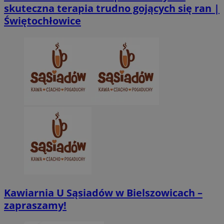
skuteczna terapia trudno gojących się ran |
Świętochłowice
CookieScriptConsent
4 tygodnie 2 dn
CookieScript
zabrze.com.pl
VISITOR_PRIVACY_METADATA
5 miesięcy 4
YouTube
Kawiarnia U Sąsiadów w Bielszowicach –
tygodnie
.youtube.com
zapraszamy!