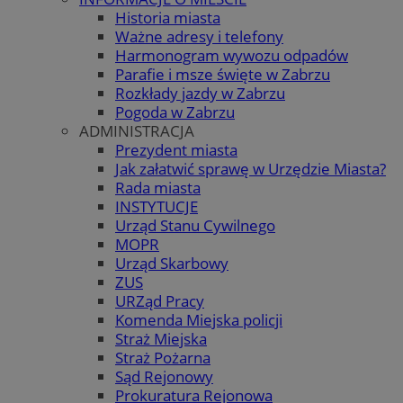
Historia miasta
Ważne adresy i telefony
Harmonogram wywozu odpadów
Parafie i msze święte w Zabrzu
Rozkłady jazdy w Zabrzu
Pogoda w Zabrzu
ADMINISTRACJA
Prezydent miasta
Jak załatwić sprawę w Urzędzie Miasta?
Rada miasta
INSTYTUCJE
Urząd Stanu Cywilnego
MOPR
Urząd Skarbowy
ZUS
URZąd Pracy
Komenda Miejska policji
Straż Miejska
Straż Pożarna
Sąd Rejonowy
Prokuratura Rejonowa