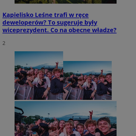
Kąpielisko Leśne trafi w ręce
deweloperów? To sugeruje były
wiceprezydent. Co na obecne władze?
2