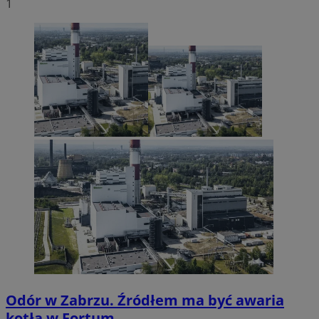
1
Odór w Zabrzu. Źródłem ma być awaria
kotła w Fortum