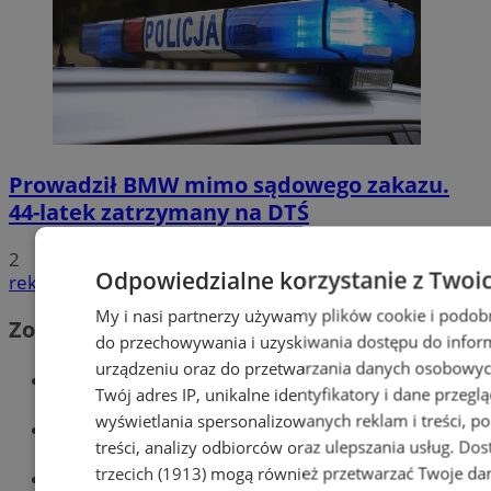
Prowadził BMW mimo sądowego zakazu.
44-latek zatrzymany na DTŚ
2
Odpowiedzialne korzystanie z Twoi
reklama
My i nasi partnerzy używamy plików cookie i podob
Zobacz również
do przechowywania i uzyskiwania dostępu do infor
urządzeniu oraz do przetwarzania danych osobowych
Wiadomości kryminalne w Zabrzu
Twój adres IP, unikalne identyfikatory i dane przeglą
wyświetlania spersonalizowanych reklam i treści, p
Wiadomości lokalne
treści, analizy odbiorców oraz ulepszania usług.
Dos
trzecich (1913)
mogą również przetwarzać Twoje dan
Wiadomości sportowe