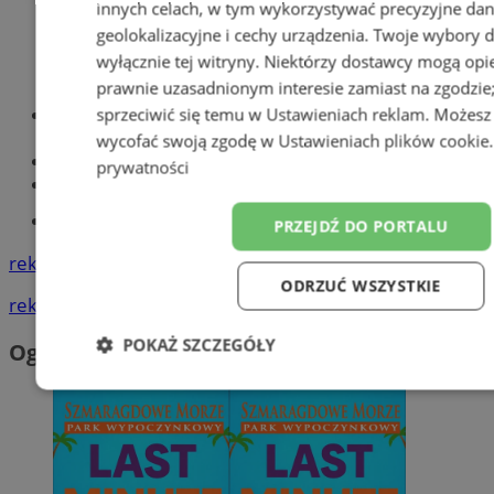
innych celach, w tym wykorzystywać precyzyjne da
geolokalizacyjne i cechy urządzenia. Twoje wybory 
wyłącznie tej witryny. Niektórzy dostawcy mogą opie
prawnie uzasadnionym interesie zamiast na zgodzi
Optyk, okulista
sprzeciwić się temu w
Ustawieniach reklam
. Możesz
Zabrze
wycofać swoją zgodę w
Ustawieniach plików cookie
Największy sklep z częściami online!
prywatności
Książeczka sanepidowska
Tworzenie stron www -Zabrze
PRZEJDŹ DO PORTALU
reklama
ODRZUĆ WSZYSTKIE
reklama
POKAŻ SZCZEGÓŁY
Ogłoszenia
Niezbędne
Wydajność
Targetowanie
F
Niesklasyfikowane