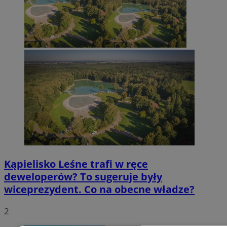
Kąpielisko Leśne trafi w ręce
deweloperów? To sugeruje były
wiceprezydent. Co na obecne władze?
2