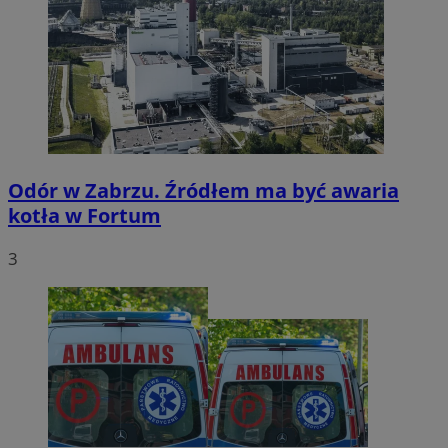
Odór w Zabrzu. Źródłem ma być awaria
kotła w Fortum
3