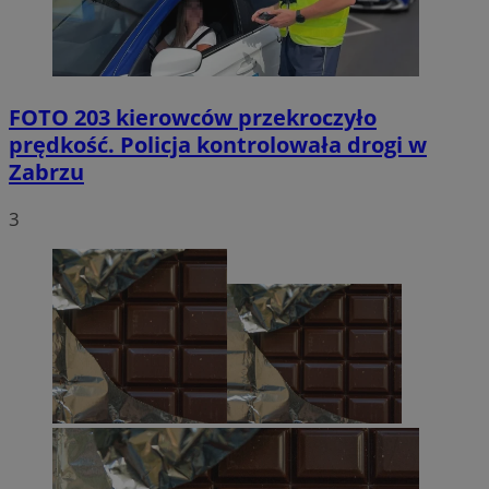
FOTO
203 kierowców przekroczyło
prędkość. Policja kontrolowała drogi w
Zabrzu
3