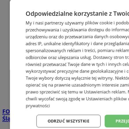
Odpowiedzialne korzystanie z Twoi
My i nasi partnerzy używamy plików cookie i podob
przechowywania i uzyskiwania dostępu do informac
urządzeniu oraz do przetwarzania danych osobowych
adres IP, unikalne identyfikatory i dane przeglądani
spersonalizowanych reklam i treści, pomiaru reklam i
odbiorców oraz ulepszania usług.
Dostawcy stron tr
również przetwarzać Twoje dane w tych i innych cel
wykorzystywać precyzyjne dane geolokalizacyjne i c
Twoje wybory dotyczą wyłącznie tej witryny. Niekt
opierać się na prawnie uzasadnionym interesie zami
prawo sprzeciwić się temu w
Ustawieniach reklam
.
chwili wycofać swoją zgodę w
Ustawieniach plików 
prywatności
FOTO
Tłumy przed Areną Zabrze. Za nami
Śląska Scena Letnia z gwiazdami rapu!
ODRZUĆ WSZYSTKIE
PRZEJ