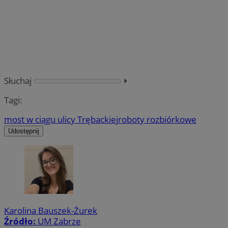
Słuchaj
⏵︎
Tagi:
most w ciągu ulicy Trębackiej
roboty rozbiórkowe
Udostępnij
Karolina Bauszek-Żurek
Źródło:
UM Zabrze