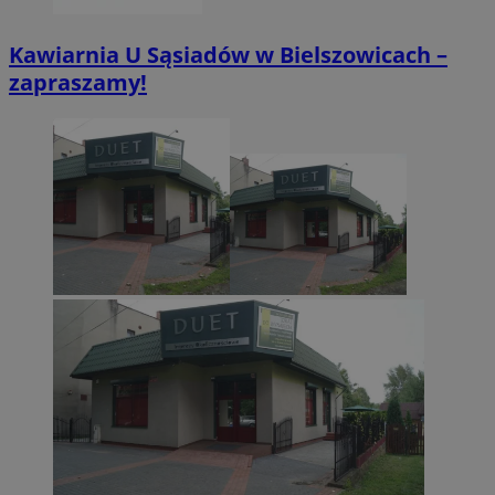
Kawiarnia U Sąsiadów w Bielszowicach –
CookieScriptConsent
4 tygodnie 2 dn
CookieScript
zapraszamy!
zabrze.com.pl
VISITOR_PRIVACY_METADATA
5 miesięcy 4
YouTube
tygodnie
.youtube.com