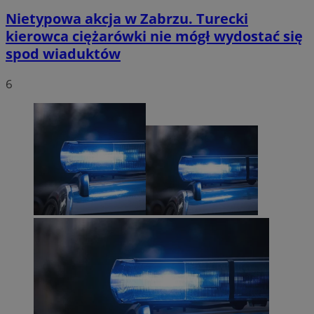
Nietypowa akcja w Zabrzu. Turecki
kierowca ciężarówki nie mógł wydostać się
spod wiaduktów
6