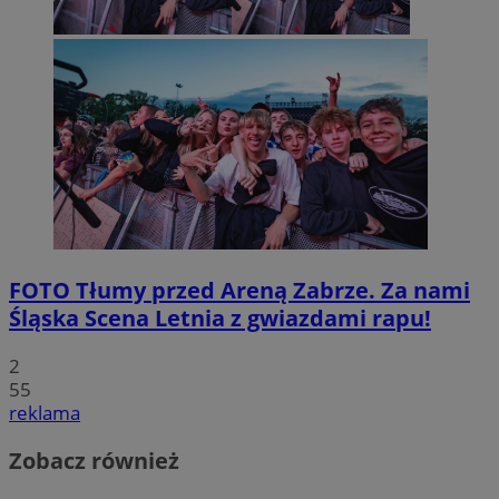
FOTO
Tłumy przed Areną Zabrze. Za nami
Śląska Scena Letnia z gwiazdami rapu!
2
55
reklama
Zobacz również