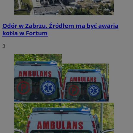
Odór w Zabrzu. Źródłem ma być awaria
kotła w Fortum
3