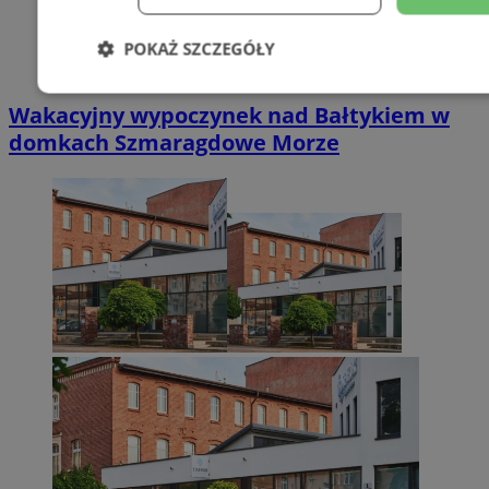
POKAŻ SZCZEGÓŁY
Niezbędne
Wydajność
Targetowani
Wakacyjny wypoczynek nad Bałtykiem w
domkach Szmaragdowe Morze
Niesklasyfikowane
Niezbędne
Wydajność
Targetowanie
Funkcjonalno
Niezbędne pliki cookie umożliwiają korzystanie z podstawowych fun
takich jak logowanie użytkownika i zarządzanie kontem. Bez niezb
można prawidłowo korzystać ze strony internetowej.
Provider
/
Okres
Nazwa
Domena
przechowywani