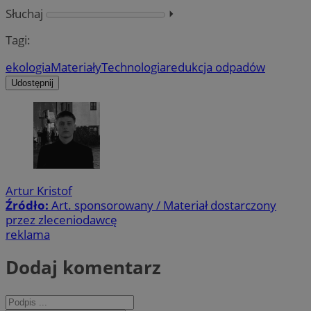
Słuchaj
⏵︎
Tagi:
ekologia
Materiały
Technologia
redukcja odpadów
Udostępnij
Artur Kristof
Źródło:
Art. sponsorowany / Materiał dostarczony
przez zleceniodawcę
reklama
Dodaj komentarz