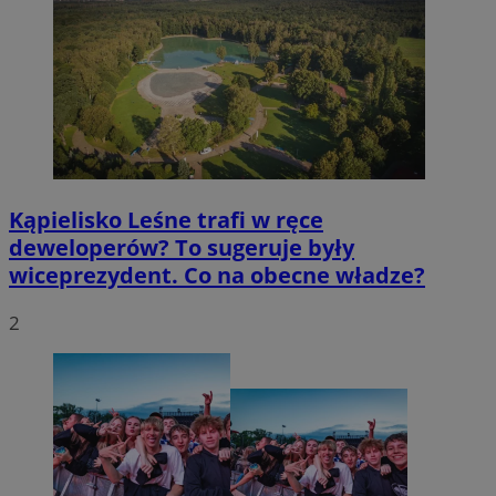
Kąpielisko Leśne trafi w ręce
deweloperów? To sugeruje były
wiceprezydent. Co na obecne władze?
2