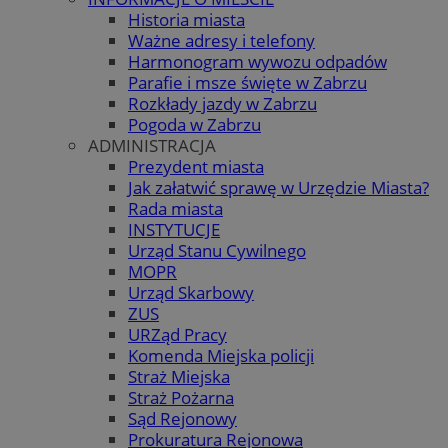
Historia miasta
Ważne adresy i telefony
Harmonogram wywozu odpadów
Parafie i msze święte w Zabrzu
Rozkłady jazdy w Zabrzu
Pogoda w Zabrzu
ADMINISTRACJA
Prezydent miasta
Jak załatwić sprawę w Urzędzie Miasta?
Rada miasta
INSTYTUCJE
Urząd Stanu Cywilnego
MOPR
Urząd Skarbowy
ZUS
URZąd Pracy
Komenda Miejska policji
Straż Miejska
Straż Pożarna
Sąd Rejonowy
Prokuratura Rejonowa