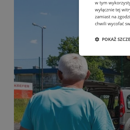
w tym wykorzysty
wyłącznie tej wi
zamiast na zgodz
chwili wycofać s
POKAŻ SZCZ
Niezbędne
Ni
Niezbędne pliki cook
zarządzanie kontem. 
Nazwa