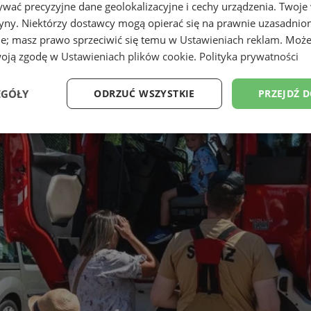
wać precyzyjne dane geolokalizacyjne i cechy urządzenia. Twoje
tryny. Niektórzy dostawcy mogą opierać się na prawnie uzasadnio
ie; masz prawo sprzeciwić się temu w
Ustawieniach reklam
. Może
woją zgodę w
Ustawieniach plików cookie
.
Polityka prywatności
EGÓŁY
ODRZUĆ WSZYSTKIE
PRZEJDŹ 
Wydajność
Targetowanie
Funkcjonalność
Ni
ezbędne
Wydajność
Targetowanie
Funkcjonalność
Niesklasyfikow
ie umożliwiają korzystanie z podstawowych funkcji strony internetowej, takich jak log
Bez niezbędnych plików cookie nie można prawidłowo korzystać ze strony internetowe
Provider
/
Okres
Opis
Domena
przechowywania