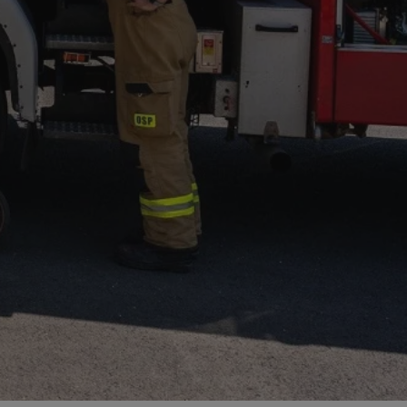
ator sesji.
ator sesji.
ator sesji.
 ludzi i botów. Jest
j, ponieważ
tów na temat
j.
 ludzi i botów. Jest
j, ponieważ
tów na temat
j.
usługę Cookie-
rencji dotyczących
est to konieczne,
działał poprawnie.
cje o zgodzie
h dotyczących
tryny. Rejestruje
ci i ustawień
ie w kolejnych
nie musi ponownie
 zwiększa wygodę i
ych.