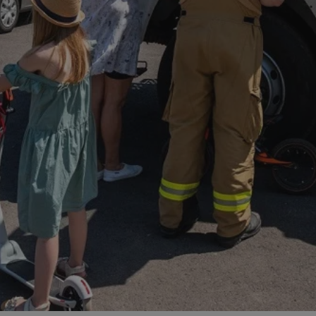
zabrze.com.pl
1 rok
Ten plik cookie przechowuje identyfik
zabrze.com.pl
1 rok
Ten plik cookie przechowuje identyfik
zabrze.com.pl
1 rok
Ten plik cookie przechowuje identyfik
29 minut 53
Ten plik cookie służy do rozróżniania
Cloudflare
sekundy
to korzystne dla strony internetowe
Inc.
umożliwia tworzenie ważnych rapor
.x.com
korzystania z jej witryny internetowe
29 minut 55
Ten plik cookie służy do rozróżniania
Cloudflare
sekund
to korzystne dla strony internetowe
Inc.
umożliwia tworzenie ważnych rapor
.twitter.com
korzystania z jej witryny internetowe
nt
4 tygodnie 2 dni
Ten plik cookie jest używany przez 
CookieScript
Script.com do zapamiętywania prefe
zabrze.com.pl
zgody użytkownika na pliki cookie. J
aby baner cookie Cookie-Script.com 
Google Privacy Policy
METADATA
5 miesięcy 4
Ten plik cookie przechowuje informa
YouTube
tygodnie
użytkownika oraz jego preferencjac
.youtube.com
prywatności podczas korzystania z wi
wybory dotyczące polityki prywatnoś
zgody, zapewniając ich przestrzegan
wizytach. Dzięki temu użytkownik 
konfigurować swoich preferencji, co
zgodność z regulacjami ochrony dan