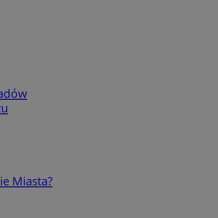
adów
zu
ie Miasta?