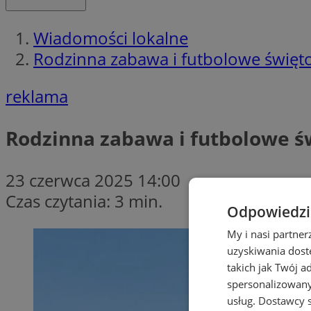
Wiadomości lokalne
Rodzinna zabawa i futbolowe święt
reklama
Rodzinna zabawa i futbolowe ś
23 czerwca 2025 14:00
Czas czytania: 3 min.
Odpowiedzia
My i nasi partne
uzyskiwania dost
takich jak Twój a
spersonalizowanyc
usług.
Dostawcy s