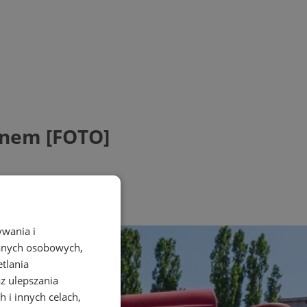
ynem [FOTO]
ywania i
danych osobowych,
etlania
az ulepszania
 i innych celach,