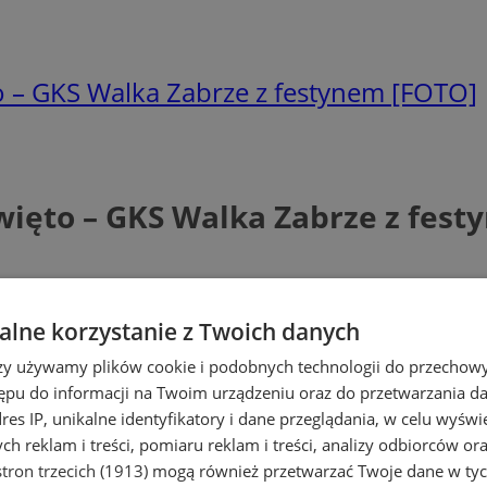
o – GKS Walka Zabrze z festynem [FOTO]
więto – GKS Walka Zabrze z fest
lne korzystanie z Twoich danych
rzy używamy plików cookie i podobnych technologii do przechow
ępu do informacji na Twoim urządzeniu oraz do przetwarzania 
dres IP, unikalne identyfikatory i dane przeglądania, w celu wyświ
h reklam i treści, pomiaru reklam i treści, analizy odbiorców or
tron trzecich (1913)
mogą również przetwarzać Twoje dane w tych