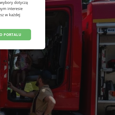
 wybory dotyczą
nym interesie
sz w każdej
DO PORTALU
esklasyfikowane
ane
owanie użytkownika i
j.