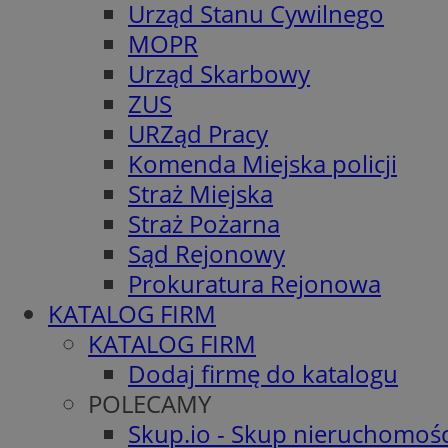
Urząd Stanu Cywilnego
MOPR
Urząd Skarbowy
ZUS
URZąd Pracy
Komenda Miejska policji
Straż Miejska
Straż Pożarna
Sąd Rejonowy
Prokuratura Rejonowa
KATALOG FIRM
KATALOG FIRM
Dodaj firmę do katalogu
POLECAMY
Skup.io - Skup nieruchomośc