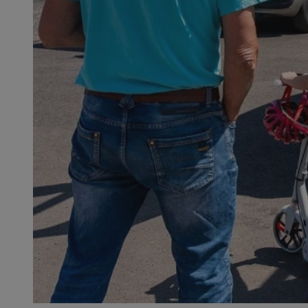
SessID
QeSessID
MvSessID
__cf_bm
__cf_bm
CookieScriptConse
VISITOR_PRIVACY_