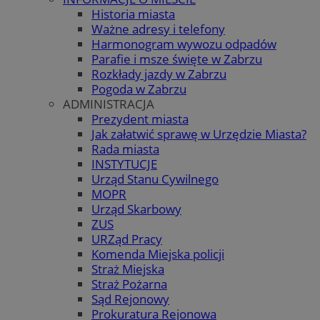
Historia miasta
Ważne adresy i telefony
Harmonogram wywozu odpadów
Parafie i msze święte w Zabrzu
Rozkłady jazdy w Zabrzu
Pogoda w Zabrzu
ADMINISTRACJA
Prezydent miasta
Jak załatwić sprawę w Urzędzie Miasta?
Rada miasta
INSTYTUCJE
Urząd Stanu Cywilnego
MOPR
Urząd Skarbowy
ZUS
URZąd Pracy
Komenda Miejska policji
Straż Miejska
Straż Pożarna
Sąd Rejonowy
Prokuratura Rejonowa