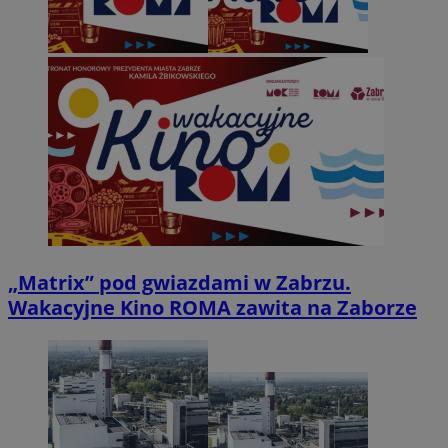
„Matrix” pod gwiazdami w Zabrzu.
Wakacyjne Kino ROMA zawita na Zaborze