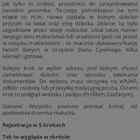
Jak tylko to zrobisz, przejdziesz do zarejestrowania
narodzin potomka. To,czego potrzebujesz na tym
etapie to m.in. nazwa szpitala, w którym dziecko
przyszło na świat oraz imię dziecka. Dobrze, by było
uzgodnione przez oboje rodziców. Ustal także numer
twojego aktu małżeństwa lub urodzenia (jeśli nie jesteś
w związku małżeńskim) – to znacznie ułatwiweryfikację
twoich danych w Urzędzie Stanu Cywilnego. Kilka
kliknięć i gotowe.
Kolejny krok to wybór adresu, pod którym chcesz
zameldować dziecko oraz sposobu odebrania
dokumentów. Do wyboru masz skrzynkę na ePUAP,
odbiór osobisty lub przesyłkę tradycyjną pocztą. Ostatni
krok to podgląd wniosku i podpis (Profilem Zaufanym).
Gotowe! Wszystko powinno potrwać krócej, niż
poobiednia drzemka malucha.
Rejestracja w 5 krokach
Tak to wygląda w skrócie: