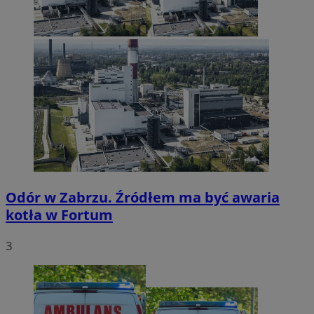
Odór w Zabrzu. Źródłem ma być awaria
kotła w Fortum
3