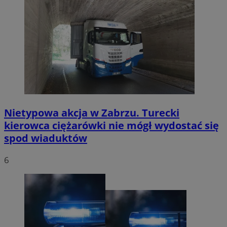
Nietypowa akcja w Zabrzu. Turecki
kierowca ciężarówki nie mógł wydostać się
spod wiaduktów
6