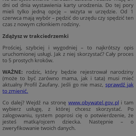
dni od dnia wystawienia karty urodzenia. Do tej pory
mieli tylko jedną opcję – wizyta w urzędzie. Od 1
czerwca mają wybór – pędzić do urzędu czy spędzić ten
czas z nowym członkiem rodziny.
Zdążysz w trakciedrzemki
Prościej, szybciej i wygodniej – to najkrótszy opis
uruchomionej usługi. Jak z niej skorzystać? Cały proces
to 5 prostych kroków.
WAŻNE:
rodzic, który będzie rejestrował narodziny
(może to być zarówno mama, jak i tata) musi mieć
aktualny Profil Zaufany. Jeśli go nie masz,
sprawdź jak
to zmienić.
Co dalej? Wejdź na stronę
www.obywatel.gov.pl
i tam
wybierz usługę, z której chcesz skorzystać. Po
zalogowaniu, system poprosi cię o potwierdzenie, że
jesteś matką/ojcem dziecka. Następnie – o
zweryfikowanie twoich danych.