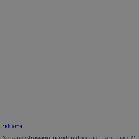
reklama
Na zarejestrowanie narodzin dziecka rodzice mają 21