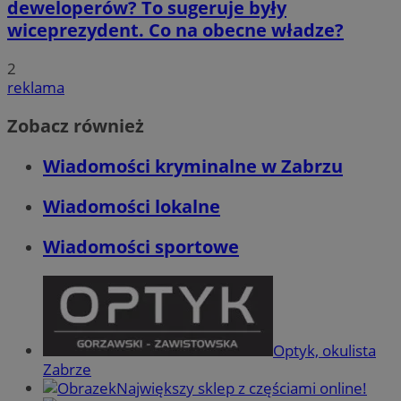
deweloperów? To sugeruje były
wiceprezydent. Co na obecne władze?
2
reklama
Zobacz również
Wiadomości kryminalne w Zabrzu
Wiadomości lokalne
Wiadomości sportowe
Optyk, okulista
Zabrze
Największy sklep z częściami online!