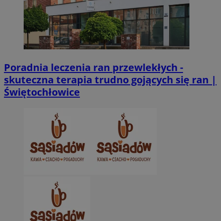
Niezbędne
Wydajność
Targetowanie
Funkcjonalno
Niezbędne pliki cookie umożliwiają korzystanie z podstawowych fun
takich jak logowanie użytkownika i zarządzanie kontem. Bez niezb
można prawidłowo korzystać ze strony internetowej.
Provider
/
Okres
Nazwa
Poradnia leczenia ran przewlekłych -
Domena
przechowywani
skuteczna terapia trudno gojących się ran |
SessID
zabrze.com.pl
1 rok
Świętochłowice
QeSessID
zabrze.com.pl
1 rok
MvSessID
zabrze.com.pl
1 rok
__cf_bm
29 minut 53
Cloudflare
sekundy
Inc.
.x.com