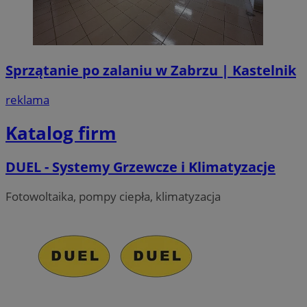
użyt
__gads
1 rok
Ten
Google LLC
zaan
po
.zabrze.com.pl
inte
Do
dośw
fi
i fu
je
inte
ser
Sprzątanie po zalaniu w Zabrzu | Kastelnik
mo
FCCDCF
.zabrze.com.pl
1 rok 4 tygodnie
Ten 
do a
MUID
1 rok
Ten
Microsoft
oper
reklama
po
Corporation
fi
.clarity.ms
__eoi
.zabrze.com.pl
5 miesięcy 4
Ten 
un
tygodnie
do n
Katalog firm
uż
zaan
us
inter
wb
inte
fir
DUEL - Systemy Grzewcze i Klimatyzacje
popr
Po
użyt
sy
wyda
ró
inte
Fotowoltaika, pompy ciepła, klimatyzacja
Mi
śl
_clsk
23 godziny 59
Ten 
Microsoft
minut
powi
.zabrze.com.pl
ANONCHK
9 minut 55
Te
Microsoft
opro
sekund
inf
Corporation
Clari
sp
.c.clarity.ms
używ
ko
info
int
i łą
re
stro
ko
użyt
pr
anal
wi