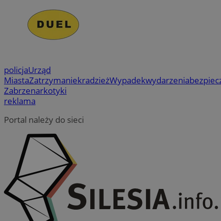
_ga_NBM6HFESG6
.zabrze.com.pl
1 rok 1 miesiąc
Ten 
test_cookie
15 minut
Ten
Google LLC
prze
us
.doubleclick.net
utrz
Do
wła
OAID
1 rok
Powi
OpenX
cel
rek
Technologies
pr
dla 
od
Inc.
zost
obs
reklama.silnet.pl
okre
policja
Urząd
używ
_fbp
2 miesiące 4
Uż
Meta Platform
skut
Miasta
Zatrzymanie
kradzież
Wypadek
wydarzenia
bezpiec
tygodnie
do 
Inc.
kier
pr
.zabrze.com.pl
Zabrze
narkotyki
Jako
tak
admi
reklama
cz
używ
re
różn
ze
Portal należy do sieci
_ga
1 rok 1 miesiąc
Ta n
Google LLC
MR
1 tydzień
To 
Microsoft
powi
.zabrze.com.pl
Mi
Corporation
- co
uż
.c.clarity.ms
aktu
wy
używ
in
Goog
we
do r
użyt
MUID
1 rok
Ten
Microsoft
przy
po
Corporation
wyge
fi
.bing.com
ident
un
uwzg
uż
żąda
us
służ
wb