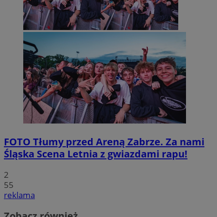
FOTO
Tłumy przed Areną Zabrze. Za nami
Śląska Scena Letnia z gwiazdami rapu!
2
55
reklama
Zobacz również