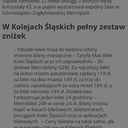
Śląskie zamówiło 22 nowe pociągi, z których będą
korzystały KŚ, a w piątek wystartował wspólny bilet w
Górnośląsko–Zagłębiowskiej Metropolii.
W Kolejach Śląskich pełny zestaw
zniżek
– Pasażerowie mają do wyboru cztery
imienne bilety miesięczne – Taryfę Max Bilet
Kolei Śląskich oraz ich odpowiedniki – 30-
dniowe Metrobilety GZM. Za najtańszy bilet
na jedno miasto pasażerowie zapłacą 119 zł,
za bilet na dwa miasta 149 zł, za trzy do
sześciu sąsiadujących ze sobą miast 189 zł, a
za bilet sieciowy 249 zł. Dodatkowo,
funkcjonuje jeden bilet 24-godzinny –
Metrobilet 24h w cenie 24 zł. Bilety można
kupić w kasach biletowych, biletomatach,
pociągach Kolei Śląskich oraz w aplikacjach
biletowych. – Ceny biletów są takie same, ale
w przypadku zakupu w Kolejach Śląskich,