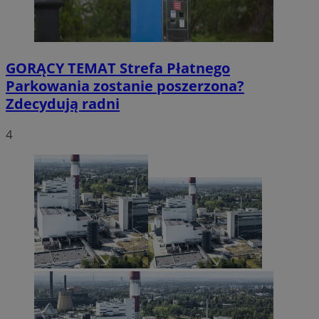
GORĄCY TEMAT
Strefa Płatnego
Parkowania zostanie poszerzona?
Zdecydują radni
4