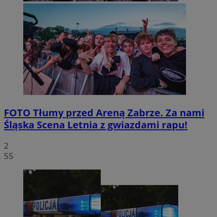
FOTO
Tłumy przed Areną Zabrze. Za nami
Śląska Scena Letnia z gwiazdami rapu!
2
55