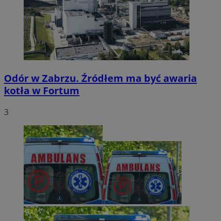
Odór w Zabrzu. Źródłem ma być awaria
kotła w Fortum
3