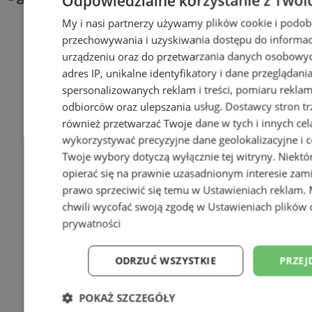
Odpowiedzialne korzystanie z Twoi
My i nasi partnerzy używamy plików cookie i podob
przechowywania i uzyskiwania dostępu do informac
urządzeniu oraz do przetwarzania danych osobowych
adres IP, unikalne identyfikatory i dane przeglądani
spersonalizowanych reklam i treści, pomiaru reklam i
odbiorców oraz ulepszania usług.
Dostawcy stron tr
również przetwarzać Twoje dane w tych i innych cel
wykorzystywać precyzyjne dane geolokalizacyjne i c
Twoje wybory dotyczą wyłącznie tej witryny. Niekt
opierać się na prawnie uzasadnionym interesie zami
prawo sprzeciwić się temu w
Ustawieniach reklam
.
chwili wycofać swoją zgodę w
Ustawieniach plików 
prywatności
ODRZUĆ WSZYSTKIE
PRZEJ
POKAŻ SZCZEGÓŁY