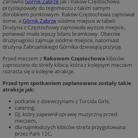
Zarówno
Górnik Zabrze
jak i Raków Częstochowa
przystępowały do tegomeczu z takim samym
dorobkiem punktowym. Raków Częstochowa zajmował
ósme, a
Górnik Zabrze
siódme miejsce w tabeli.
Drużyna z Częstochowy zajmowała wyższe miejsce,
ponieważ miała lepszy bilans bramkowy. Obecnie
drużynagości zajmuje siódme miejsce, natomiast
drużyna Zabrzańskiego Górnika dziewiątą pozycję.
Przed meczem z
Rakowem Częstochowa
kibiców
zaproszono do strefy kibica, która z kolejnym meczem
rozrasta się o kolejne atrakcje.
Przed tym spotkaniem zaplanowane zostały takie
atrakcje jak:
potkanie z dziewczynami z Torcida Girls,
catering,
DJ, który zapewnił oprawę muzyczną przed
meczem,
dla najmłodszych kibiców strefa przygotowana
przez Park 12C,