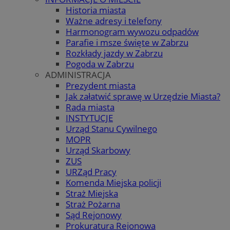
Historia miasta
Ważne adresy i telefony
Harmonogram wywozu odpadów
Parafie i msze święte w Zabrzu
Rozkłady jazdy w Zabrzu
Pogoda w Zabrzu
ADMINISTRACJA
Prezydent miasta
Jak załatwić sprawę w Urzędzie Miasta?
Rada miasta
INSTYTUCJE
Urząd Stanu Cywilnego
MOPR
Urząd Skarbowy
ZUS
URZąd Pracy
Komenda Miejska policji
Straż Miejska
Straż Pożarna
Sąd Rejonowy
Prokuratura Rejonowa