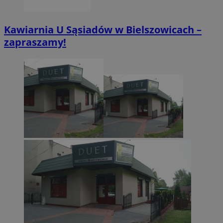
zabrze.com.pl
Kawiarnia U Sąsiadów w Bielszowicach –
zapraszamy!
VISITOR_PRIVACY_METADATA
5 miesięcy 4
YouTube
tygodnie
.youtube.com