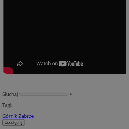
Słuchaj
⏵︎
Tagi:
Górnik Zabrze
Udostępnij