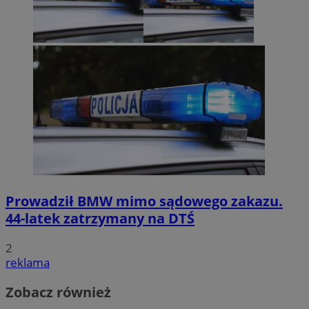
Prowadził BMW mimo sądowego zakazu.
44-latek zatrzymany na DTŚ
2
reklama
Zobacz również