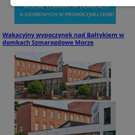
Niezbędne
Wydajność
Targetowani
Niesklasyfikowane
Wakacyjny wypoczynek nad Bałtykiem w
domkach Szmaragdowe Morze
Niezbędne
Wydajność
Targetowanie
Funkcjonalno
Niezbędne pliki cookie umożliwiają korzystanie z podstawowych fun
takich jak logowanie użytkownika i zarządzanie kontem. Bez niezb
można prawidłowo korzystać ze strony internetowej.
Provider
/
Okres
Nazwa
Domena
przechowywani
SessID
zabrze.com.pl
1 rok
QeSessID
zabrze.com.pl
1 rok