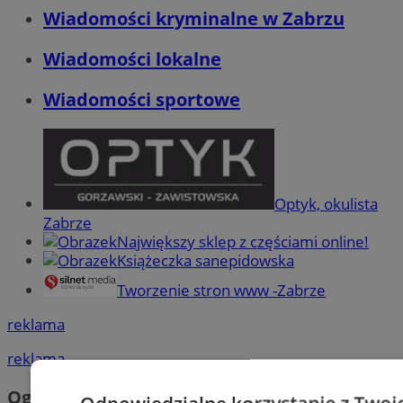
Wiadomości kryminalne w Zabrzu
Wiadomości lokalne
Wiadomości sportowe
Optyk, okulista
Zabrze
Największy sklep z częściami online!
Książeczka sanepidowska
Tworzenie stron www -Zabrze
reklama
reklama
Ogłoszenia