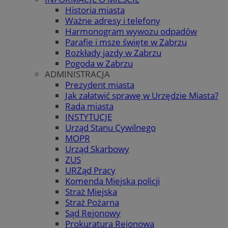
Historia miasta
Ważne adresy i telefony
Harmonogram wywozu odpadów
Parafie i msze święte w Zabrzu
Rozkłady jazdy w Zabrzu
Pogoda w Zabrzu
ADMINISTRACJA
Prezydent miasta
Jak załatwić sprawę w Urzędzie Miasta?
Rada miasta
INSTYTUCJE
Urząd Stanu Cywilnego
MOPR
Urząd Skarbowy
ZUS
URZąd Pracy
Komenda Miejska policji
Straż Miejska
Straż Pożarna
Sąd Rejonowy
Prokuratura Rejonowa