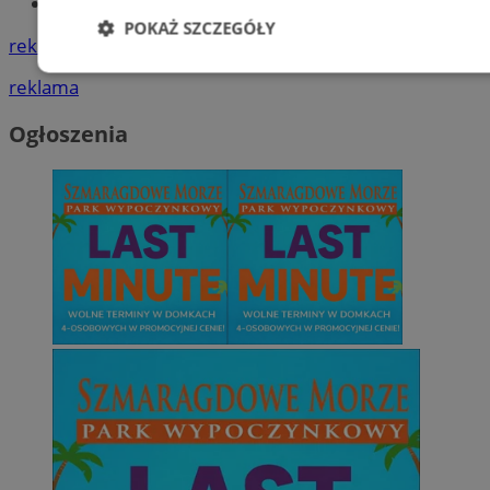
Tworzenie stron www -Zabrze
POKAŻ SZCZEGÓŁY
reklama
Niezbędne
Wydajność
Targetowani
reklama
Ogłoszenia
Niesklasyfikowane
Niezbędne
Wydajność
Targetowanie
Funkcjonalno
Niezbędne pliki cookie umożliwiają korzystanie z podstawowych fun
takich jak logowanie użytkownika i zarządzanie kontem. Bez niezb
można prawidłowo korzystać ze strony internetowej.
Provider
/
Okres
Nazwa
Domena
przechowywani
SessID
zabrze.com.pl
1 rok