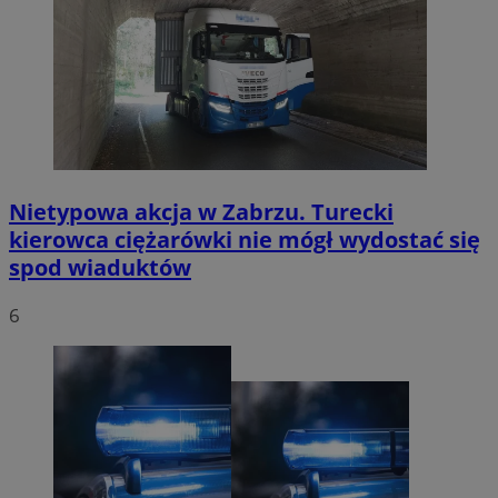
Nietypowa akcja w Zabrzu. Turecki
kierowca ciężarówki nie mógł wydostać się
spod wiaduktów
6