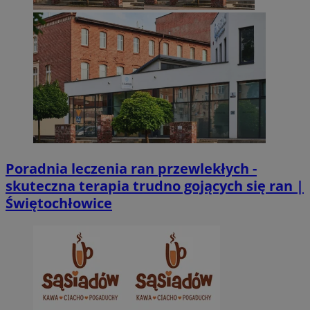
CookieScriptConsent
4 tygodnie 2 dn
CookieScript
zabrze.com.pl
Poradnia leczenia ran przewlekłych -
VISITOR_PRIVACY_METADATA
5 miesięcy 4
YouTube
tygodnie
.youtube.com
skuteczna terapia trudno gojących się ran |
Świętochłowice