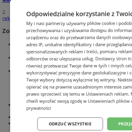
2
Odpowiedzialne korzystanie z Twoi
reklama
My i nasi partnerzy używamy plików cookie i podob
Zobacz również
przechowywania i uzyskiwania dostępu do informac
urządzeniu oraz do przetwarzania danych osobowych
Wiadomości kryminalne w Zabrzu
adres IP, unikalne identyfikatory i dane przeglądani
spersonalizowanych reklam i treści, pomiaru reklam i
Wiadomości lokalne
odbiorców oraz ulepszania usług.
Dostawcy stron tr
również przetwarzać Twoje dane w tych i innych cel
Wiadomości sportowe
wykorzystywać precyzyjne dane geolokalizacyjne i c
Twoje wybory dotyczą wyłącznie tej witryny. Niekt
opierać się na prawnie uzasadnionym interesie zami
prawo sprzeciwić się temu w
Ustawieniach reklam
.
chwili wycofać swoją zgodę w
Ustawieniach plików 
Optyk, okulista
prywatności
Zabrze
Największy sklep z częściami online!
Książeczka sanepidowska
ODRZUĆ WSZYSTKIE
PRZEJ