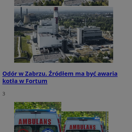
Odór w Zabrzu. Źródłem ma być awaria
kotła w Fortum
3