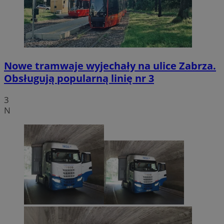
Nowe tramwaje wyjechały na ulice Zabrza.
Obsługują popularną linię nr 3
3
N