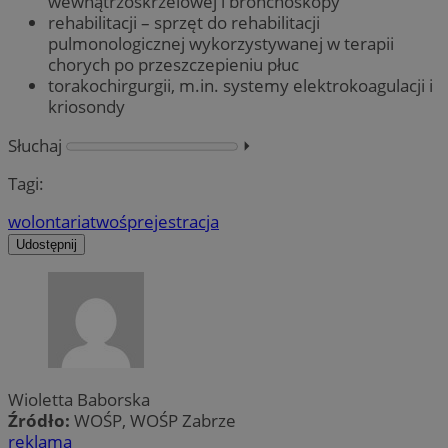
wewnątrzoskrzelowej i bronchoskopy
rehabilitacji – sprzęt do rehabilitacji
pulmonologicznej wykorzystywanej w terapii
chorych po przeszczepieniu płuc
torakochirgurgii, m.in. systemy elektrokoagulacji i
kriosondy
Słuchaj
⏵︎
Tagi:
wolontariat
wośp
rejestracja
Udostępnij
Wioletta Baborska
Źródło:
WOŚP, WOŚP Zabrze
reklama