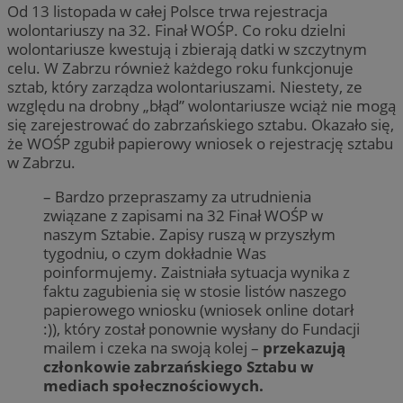
Od 13 listopada w całej Polsce trwa rejestracja
wolontariuszy na 32. Finał WOŚP. Co roku dzielni
wolontariusze kwestują i zbierają datki w szczytnym
celu. W Zabrzu również każdego roku funkcjonuje
sztab, który zarządza wolontariuszami. Niestety, ze
względu na drobny „błąd” wolontariusze wciąż nie mogą
się zarejestrować do zabrzańskiego sztabu. Okazało się,
że WOŚP zgubił papierowy wniosek o rejestrację sztabu
w Zabrzu.
– Bardzo przepraszamy za utrudnienia
związane z zapisami na 32 Finał WOŚP w
naszym Sztabie. Zapisy ruszą w przyszłym
tygodniu, o czym dokładnie Was
poinformujemy. Zaistniała sytuacja wynika z
faktu zagubienia się w stosie listów naszego
papierowego wniosku (wniosek online dotarł
:)), który został ponownie wysłany do Fundacji
mailem i czeka na swoją kolej –
przekazują
członkowie zabrzańskiego Sztabu w
mediach społecznościowych.