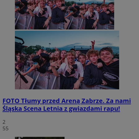
FOTO
Tłumy przed Areną Zabrze. Za nami
Śląska Scena Letnia z gwiazdami rapu!
2
55