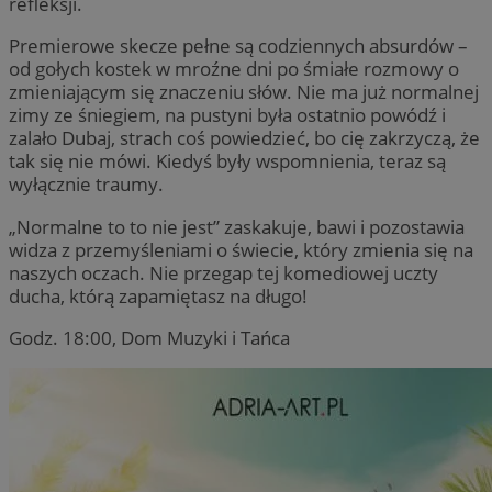
refleksji.
Niesklasyfikowane
Premierowe skecze pełne są codziennych absurdów –
od gołych kostek w mroźne dni po śmiałe rozmowy o
zmieniającym się znaczeniu słów. Nie ma już normalnej
zimy ze śniegiem, na pustyni była ostatnio powódź i
zalało Dubaj, strach coś powiedzieć, bo cię zakrzyczą, że
tak się nie mówi. Kiedyś były wspomnienia, teraz są
Niezbędne
Wydajność
Targetowanie
Funkcjonal
wyłącznie traumy.
Niezbędne pliki cookie umożliwiają korzystanie z podstawowych fu
takich jak logowanie użytkownika i zarządzanie kontem. Bez niezb
„Normalne to to nie jest” zaskakuje, bawi i pozostawia
można prawidłowo korzystać ze strony internetowej.
widza z przemyśleniami o świecie, który zmienia się na
naszych oczach. Nie przegap tej komediowej uczty
Provider
/
Okres
Nazwa
Domena
przechowywan
ducha, którą zapamiętasz na długo!
SessID
zabrze.com.pl
1 rok
Godz. 18:00, Dom Muzyki i Tańca
QeSessID
zabrze.com.pl
1 rok
MvSessID
zabrze.com.pl
1 rok