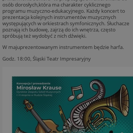
jaki
osób dorosłych,która ma charakter cyklicznego
Po
odwi
kt
programu muzyczno-edukacyjnego. Każdy koncert to
błęd
w 
inte
prezentacja kolejnych instrumentów muzycznych
uż
mog
te
występujących w orkiestrach symfonicznych. Słuchacze
celu
za
inte
poznają ich budowę, zajrzą do ich wnętrza, często
do
zaan
uż
spróbują też wydobyć z nich dźwięki.
ek
_clsk
1 dzień
Ten 
Microsoft
opr
zabrze.com.pl
IDE
1 rok 2 miesiące
Te
Google LLC
W majuprezentowanym instrumentem będzie harfa.
Clar
pr
.doubleclick.net
do p
za
sesj
Godz. 18:00, Śląski Teatr Impresaryjny
ja
prze
ko
użyt
in
anal
re
ko
__gpi
.zabrze.com.pl
1 rok
Ten 
od
pra
śled
MR
1 tydzień
To
Microsoft
grom
Mi
Corporation
inte
uż
.c.bing.com
wska
wy
inte
in
dośw
an
YSC
Sesja
Te
Google LLC
pr
.youtube.com
wy