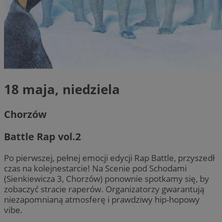
VISITOR_PRIVACY_METADATA
5 miesięcy 4
YouTube
tygodnie
.youtube.com
18 maja, niedziela
Chorzów
Battle Rap vol.2
Po pierwszej, pełnej emocji edycji Rap Battle, przyszedł
czas na kolejnestarcie! Na Scenie pod Schodami
(Sienkiewicza 3, Chorzów) ponownie spotkamy się, by
Provider
/
Nazwa
Provider
/
Domena
Okres
zobaczyć stracie raperów. Organizatorzy gwarantują
Nazwa
Opi
Domena
przechowywania
niezapomnianą atmosferę i prawdziwy hip-hopowy
ustat_xq6z219uw9556wnynjjmc3hqm16ysi
.ustat.info
Provider
/
Okres
Nazwa
Op
vibe.
_clck
.zabrze.com.pl
11 miesięcy 4
Ten 
Domena
przechowywania
__Secure-YNID
.youtube.com
tygodnie
śled