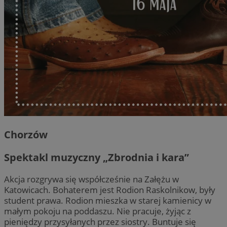
Chorzów
Spektakl muzyczny „Zbrodnia i kara”
Akcja rozgrywa się współcześnie na Załężu w
Katowicach. Bohaterem jest Rodion Raskolnikow, były
student prawa. Rodion mieszka w starej kamienicy w
małym pokoju na poddaszu. Nie pracuje, żyjąc z
pieniędzy przysyłanych przez siostry. Buntuje się