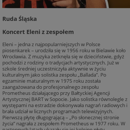
Ruda Śląska
Koncert Eleni z zespołem
Eleni – jedna z najpopularniejszych w Polsce
piosenkarek – urodziła się w 1956 roku w Bielawie koło
Wrocławia. Z muzyka zetknęła się w dzieciństwie, gdyż
pochodzi z rodziny o tradycjach artystycznych. Już w
szkole średniej uczestniczyła aktywnie w życiu
kulturalnym jako solistka zespołu „Ballada”. Po
egzaminie maturalnym w 1975 roku została
zaangażowana do profesjonalnego zespołu
Prometheus działającego przy Bałtyckiej Agencji
Artystycznej BART w Sopocie. Jako solistka równolegle z
występami na estradzie dokonywała nagrań radiowych i
brała udział w licznych programach telewizyjnych.
Pierwszą płytę długogrającą – „Po słonecznej stronie
życia” nagrała z zespołem Prometheus w 1977 roku. W
następnych latach ukazały się jej kolejne płyty