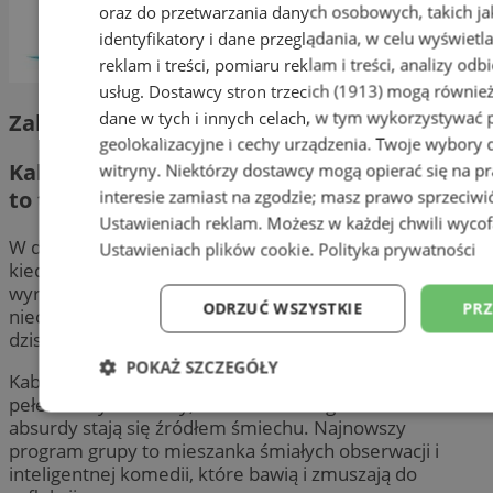
oraz do przetwarzania danych osobowych, takich jak
identyfikatory i dane przeglądania, w celu wyświet
reklam i treści, pomiaru reklam i treści, analizy od
usług.
Dostawcy stron trzecich (1913)
mogą również
dane w tych i innych celach, w tym wykorzystywać 
Zabrze
geolokalizacyjne i cechy urządzenia. Twoje wybory d
Kabaret Moralnego Niepokoju – „Normalne
witryny. Niektórzy dostawcy mogą opierać się na 
to to nie jest”
interesie zamiast na zgodzie; masz prawo sprzeciwi
Ustawieniach reklam
. Możesz w każdej chwili wyco
W dobie, gdy codzienność zaskakuje nas bardziej niż
Ustawieniach plików cookie
.
Polityka prywatności
kiedykolwiek, Kabaret Moralnego Niepokojupostanowił
wyrazić to na scenie, serwując nowe skecze pełne
ODRZUĆ WSZYSTKIE
PRZ
nieoczekiwanych zwrotów akcji. Czy to możliwe, że
dzisiejsze „normalne” to zwykłe szaleństwo?
POKAŻ SZCZEGÓŁY
Kabaret Moralnego Niepokoju zaprasza na wieczór
pełen nowych skeczy, w trakcie którego codzienne
Niezbędne
Wydajność
Targetowa
absurdy stają się źródłem śmiechu. Najnowszy
program grupy to mieszanka śmiałych obserwacji i
inteligentnej komedii, które bawią i zmuszają do