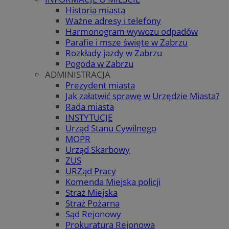
Historia miasta
Ważne adresy i telefony
Harmonogram wywozu odpadów
Parafie i msze święte w Zabrzu
Rozkłady jazdy w Zabrzu
Pogoda w Zabrzu
ADMINISTRACJA
Prezydent miasta
Jak załatwić sprawę w Urzędzie Miasta?
Rada miasta
INSTYTUCJE
Urząd Stanu Cywilnego
MOPR
Urząd Skarbowy
ZUS
URZąd Pracy
Komenda Miejska policji
Straż Miejska
Straż Pożarna
Sąd Rejonowy
Prokuratura Rejonowa