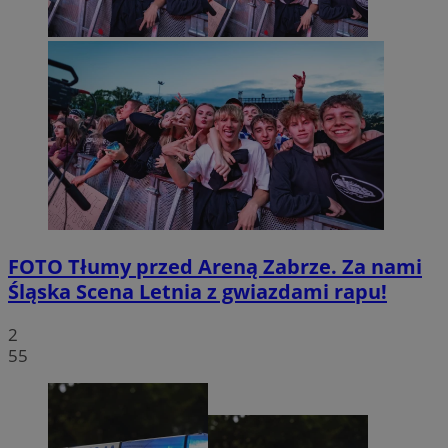
FOTO
Tłumy przed Areną Zabrze. Za nami
Śląska Scena Letnia z gwiazdami rapu!
2
55