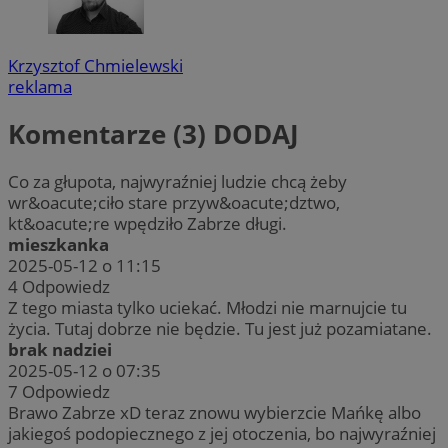
Krzysztof Chmielewski
reklama
Komentarze (3)
DODAJ
Co za głupota, najwyraźniej ludzie chcą żeby
wr&oacute;ciło stare przyw&oacute;dztwo,
kt&oacute;re wpędziło Zabrze długi.
mieszkanka
2025-05-12 o 11:15
4
Odpowiedz
Z tego miasta tylko uciekać. Młodzi nie marnujcie tu
życia. Tutaj dobrze nie będzie. Tu jest już pozamiatane.
brak nadziei
2025-05-12 o 07:35
7
Odpowiedz
Brawo Zabrze xD teraz znowu wybierzcie Mańkę albo
jakiegoś podopiecznego z jej otoczenia, bo najwyraźniej