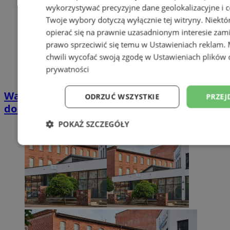
wykorzystywać precyzyjne dane geolokalizacyjne i c
Twoje wybory dotyczą wyłącznie tej witryny. Niekt
opierać się na prawnie uzasadnionym interesie zami
prawo sprzeciwić się temu w
Ustawieniach reklam
.
chwili wycofać swoją zgodę w
Ustawieniach plików 
prywatności
Wakacyjny wypoczynek nad Bałtykiem w
ODRZUĆ WSZYSTKIE
PRZEJ
domkach Szmaragdowe Morze
POKAŻ SZCZEGÓŁY
Niezbędne
Wydajność
Targetowani
Niesklasyfikowane