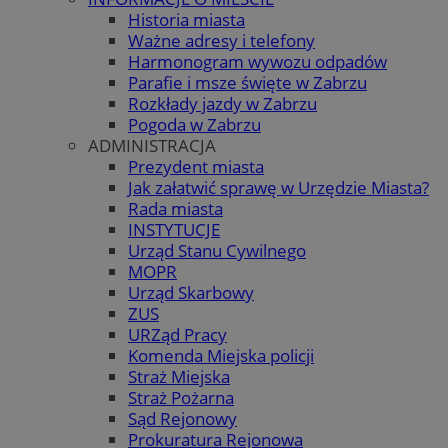
Historia miasta
Ważne adresy i telefony
Harmonogram wywozu odpadów
Parafie i msze święte w Zabrzu
Rozkłady jazdy w Zabrzu
Pogoda w Zabrzu
ADMINISTRACJA
Prezydent miasta
Jak załatwić sprawę w Urzędzie Miasta?
Rada miasta
INSTYTUCJE
Urząd Stanu Cywilnego
MOPR
Urząd Skarbowy
ZUS
URZąd Pracy
Komenda Miejska policji
Straż Miejska
Straż Pożarna
Sąd Rejonowy
Prokuratura Rejonowa