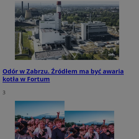
Odór w Zabrzu. Źródłem ma być awaria
kotła w Fortum
3