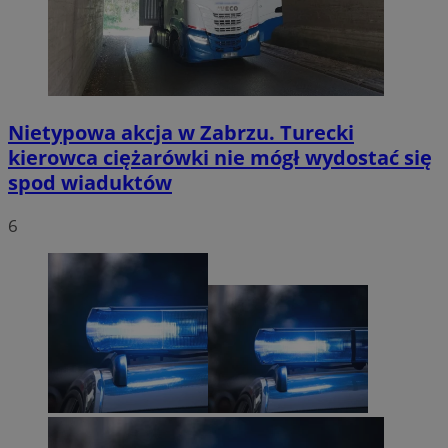
Nietypowa akcja w Zabrzu. Turecki
kierowca ciężarówki nie mógł wydostać się
spod wiaduktów
6