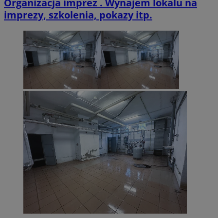
Organizacja imprez . Wynajem lokalu na
imprezy, szkolenia, pokazy itp.
Provider
/
Nazwa
Provider
/
Domena
Okres
Nazwa
Opis
Domena
przechowywania
ustat_xq6z219uw9556wnynjjmc3hqm16ysi
.ustat.info
Provider
/
Okres
Nazwa
Op
_clck
.zabrze.com.pl
11 miesięcy 4
Ten 
Domena
przechowywania
__Secure-YNID
.youtube.com
tygodnie
do ś
użyt
__gads
1 rok
Ten
Google LLC
zaan
po
.zabrze.com.pl
inte
Do
dośw
fi
i fu
je
inte
ser
mo
FCCDCF
.zabrze.com.pl
1 rok 4 tygodnie
Ten 
do a
MUID
1 rok
Ten
Microsoft
oper
po
Corporation
fi
.clarity.ms
__eoi
.zabrze.com.pl
5 miesięcy 4
Ten 
un
tygodnie
do n
uż
zaan
us
inter
wb
inte
fir
popr
Po
użyt
sy
wyda