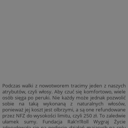
Podczas walki z nowotworem tracimy jeden z naszych
atrybutów, czyli włosy. Aby czuć się komfortowo, wiele
osób sięga po peruki. Nie każdy może jednak pozwolić
sobie na taką wykonaną z naturalnych włosów,
ponieważ jej koszt jest olbrzymi, a są one refundowane
przez NFZ do wysokości limitu, czyli 250 zł. To zaledwie
ułamek sumy. Fundacja Rak’n’Roll Wygraj Życie
zdecydowała się na podjęcie działań mających na celu