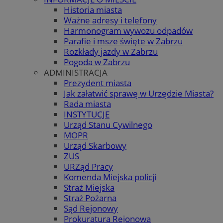
Historia miasta
Ważne adresy i telefony
Harmonogram wywozu odpadów
Parafie i msze święte w Zabrzu
Rozkłady jazdy w Zabrzu
Pogoda w Zabrzu
ADMINISTRACJA
Prezydent miasta
Jak załatwić sprawę w Urzędzie Miasta?
Rada miasta
INSTYTUCJE
Urząd Stanu Cywilnego
MOPR
Urząd Skarbowy
ZUS
URZąd Pracy
Komenda Miejska policji
Straż Miejska
Straż Pożarna
Sąd Rejonowy
Prokuratura Rejonowa