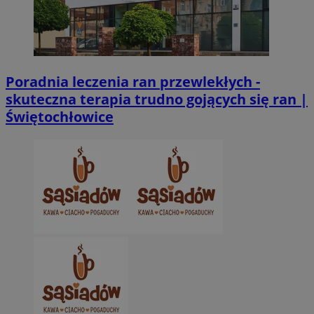
CookieScriptConsent
4 tygodnie 2 dn
CookieScript
zabrze.com.pl
Poradnia leczenia ran przewlekłych -
skuteczna terapia trudno gojących się ran |
Świętochłowice
VISITOR_PRIVACY_METADATA
5 miesięcy 4
YouTube
tygodnie
.youtube.com