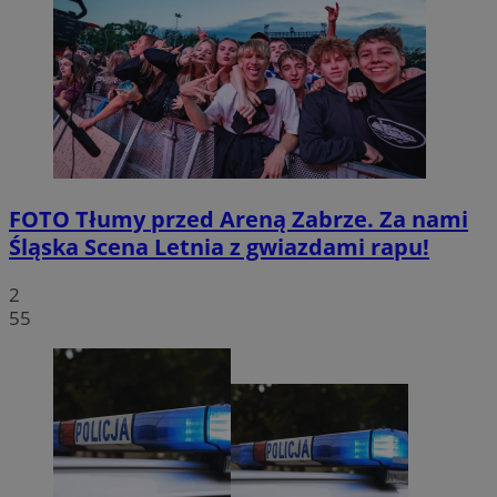
FOTO
Tłumy przed Areną Zabrze. Za nami
Śląska Scena Letnia z gwiazdami rapu!
2
55