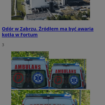
Odór w Zabrzu. Źródłem ma być awaria
kotła w Fortum
3