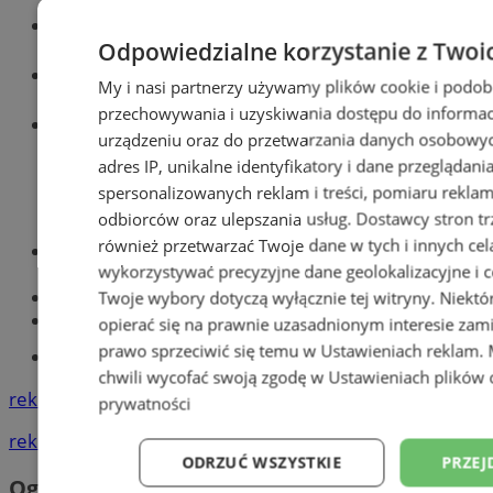
Wiadomości kryminalne w Zabrzu
Odpowiedzialne korzystanie z Twoi
Wiadomości lokalne
My i nasi partnerzy używamy plików cookie i podob
przechowywania i uzyskiwania dostępu do informac
Wiadomości sportowe
urządzeniu oraz do przetwarzania danych osobowych
adres IP, unikalne identyfikatory i dane przeglądani
spersonalizowanych reklam i treści, pomiaru reklam i
odbiorców oraz ulepszania usług.
Dostawcy stron tr
również przetwarzać Twoje dane w tych i innych cel
Optyk, okulista
wykorzystywać precyzyjne dane geolokalizacyjne i c
Zabrze
Największy sklep z częściami online!
Twoje wybory dotyczą wyłącznie tej witryny. Niekt
Książeczka sanepidowska
opierać się na prawnie uzasadnionym interesie zami
prawo sprzeciwić się temu w
Ustawieniach reklam
.
Tworzenie stron www -Zabrze
chwili wycofać swoją zgodę w
Ustawieniach plików 
reklama
prywatności
reklama
ODRZUĆ WSZYSTKIE
PRZEJ
Ogłoszenia