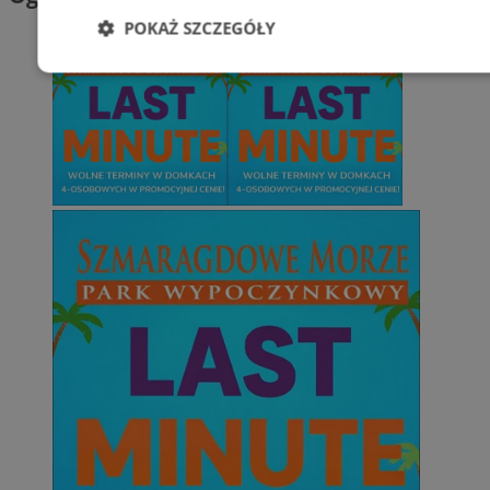
POKAŻ SZCZEGÓŁY
Niezbędne
Wydajność
Targetowani
Niesklasyfikowane
Niezbędne
Wydajność
Targetowanie
Funkcjonalno
Niezbędne pliki cookie umożliwiają korzystanie z podstawowych fun
takich jak logowanie użytkownika i zarządzanie kontem. Bez niezb
można prawidłowo korzystać ze strony internetowej.
Provider
/
Okres
Nazwa
Domena
przechowywani
SessID
zabrze.com.pl
1 rok