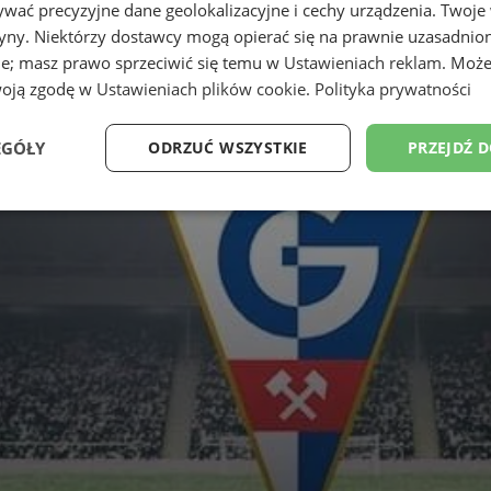
wać precyzyjne dane geolokalizacyjne i cechy urządzenia. Twoje
tryny. Niektórzy dostawcy mogą opierać się na prawnie uzasadnio
ie; masz prawo sprzeciwić się temu w
Ustawieniach reklam
. Może
woją zgodę w
Ustawieniach plików cookie
.
Polityka prywatności
EGÓŁY
ODRZUĆ WSZYSTKIE
PRZEJDŹ 
Wydajność
Targetowanie
Funkcjonalność
Ni
ezbędne
Wydajność
Targetowanie
Funkcjonalność
Niesklasyfikow
ie umożliwiają korzystanie z podstawowych funkcji strony internetowej, takich jak log
Bez niezbędnych plików cookie nie można prawidłowo korzystać ze strony internetowe
Provider
/
Okres
Opis
Domena
przechowywania