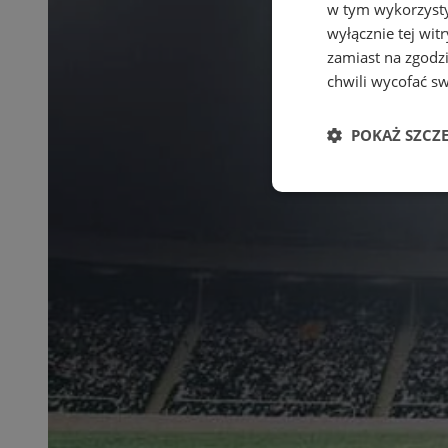
w tym wykorzysty
wyłącznie tej wi
zamiast na zgodz
chwili wycofać s
POKAŻ SZCZ
Niezbędne
Ni
Niezbędne pliki cook
zarządzanie kontem. 
Nazwa