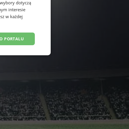
 wybory dotyczą
nym interesie
sz w każdej
DO PORTALU
esklasyfikowane
ane
owanie użytkownika i
j.