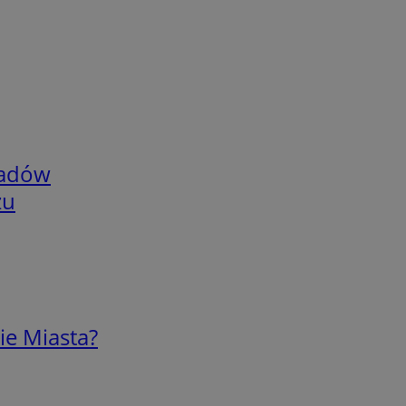
adów
zu
ie Miasta?