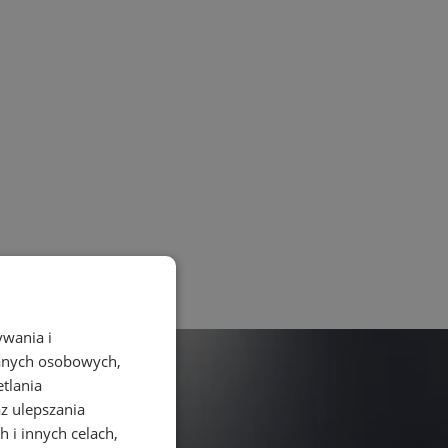
ywania i
danych osobowych,
etlania
az ulepszania
 i innych celach,