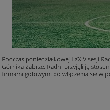
SessID
QeSessID
MvSessID
__cf_bm
__cf_bm
Podczas poniedziałkowej LXXIV sesji Ra
CookieScriptConse
Górnika Zabrze. Radni przyjęli ją stosu
firmami gotowymi do włączenia się w po
VISITOR_PRIVACY_