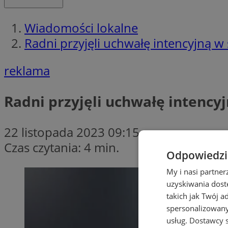
Wiadomości lokalne
Radni przyjęli uchwałę intencyjną w
reklama
Radni przyjęli uchwałę intency
22 listopada 2023 09:15
Czas czytania: 4 min.
Odpowiedzia
My i nasi partne
uzyskiwania dost
takich jak Twój a
spersonalizowanyc
usług.
Dostawcy s