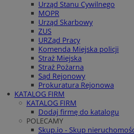
Urząd Stanu Cywilnego
MOPR
Urząd Skarbowy
ZUS
URZąd Pracy
Komenda Miejska policji
Straż Miejska
Straż Pożarna
Sąd Rejonowy
Prokuratura Rejonowa
KATALOG FIRM
KATALOG FIRM
Dodaj firmę do katalogu
POLECAMY
Skup.io - Skup nieruchomośc