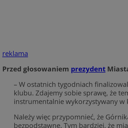
Nazwa
Nazwa
ustat_xq6z219uw9
Nazwa
__Secure-YNID
_clck
__gads
FCCDCF
MUID
reklama
__eoi
Przed głosowaniem
prezydent
Miasta
ANONCHK
_clsk
– W ostatnich tygodniach finalizowal
klubu. Zdajemy sobie sprawę, że tema
test_cookie
_ga_NBM6HFESG6
instrumentalnie wykorzystywany w 
_fbp
OAID
Należy więc przypomnieć, że Górnik
bezpodstawne. Tym bardziej, że mias
MR