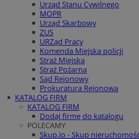
Urząd Stanu Cywilnego
MOPR
Urząd Skarbowy
ZUS
URZąd Pracy
Komenda Miejska policji
Straż Miejska
Straż Pożarna
Sąd Rejonowy
Prokuratura Rejonowa
KATALOG FIRM
KATALOG FIRM
Dodaj firmę do katalogu
POLECAMY
Skup.io - Skup nieruchomośc