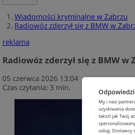
Wiadomości kryminalne w Zabrzu
Radiowóz zderzył się z BMW w Zabrzu.
reklama
Radiowóz zderzył się z BMW w Za
05 czerwca 2026 13:04
Czas czytania: 3 min.
Odpowiedzia
My i nasi partne
uzyskiwania dost
takich jak Twój a
spersonalizowanyc
usług.
Dostawcy s