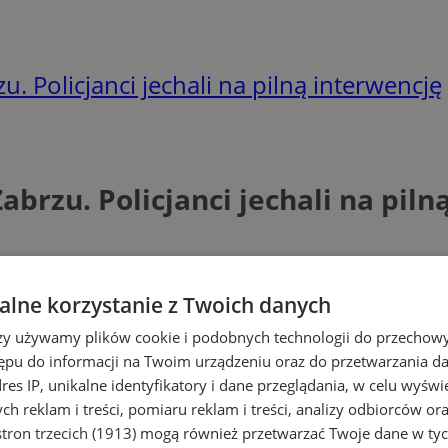
 Policjanci jechali na pilną interwencję
brzu. Policjanci jechali na piln
lne korzystanie z Twoich danych
rzy używamy plików cookie i podobnych technologii do przechow
ępu do informacji na Twoim urządzeniu oraz do przetwarzania 
dres IP, unikalne identyfikatory i dane przeglądania, w celu wyświ
h reklam i treści, pomiaru reklam i treści, analizy odbiorców or
tron trzecich (1913)
mogą również przetwarzać Twoje dane w tych