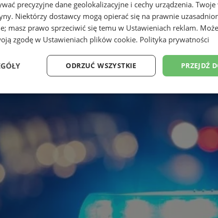
wać precyzyjne dane geolokalizacyjne i cechy urządzenia. Twoje
tryny. Niektórzy dostawcy mogą opierać się na prawnie uzasadnio
ie; masz prawo sprzeciwić się temu w
Ustawieniach reklam
. Może
woją zgodę w
Ustawieniach plików cookie
.
Polityka prywatności
EGÓŁY
ODRZUĆ WSZYSTKIE
PRZEJDŹ 
Wydajność
Targetowanie
Funkcjonalność
Ni
ezbędne
Wydajność
Targetowanie
Funkcjonalność
Niesklasyfikow
ie umożliwiają korzystanie z podstawowych funkcji strony internetowej, takich jak log
Bez niezbędnych plików cookie nie można prawidłowo korzystać ze strony internetowe
Provider
/
Okres
Opis
Domena
przechowywania