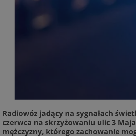
SessID
QeSessID
MvSessID
__cf_bm
__cf_bm
CookieScriptConse
VISITOR_PRIVACY_
Radiowóz jadący na sygnałach świetl
czerwca na skrzyżowaniu ulic 3 Maja, 
mężczyzny, którego zachowanie mogł