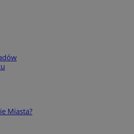
adów
zu
ie Miasta?