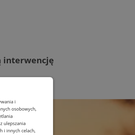
ą interwencję
ywania i
danych osobowych,
etlania
az ulepszania
 i innych celach,