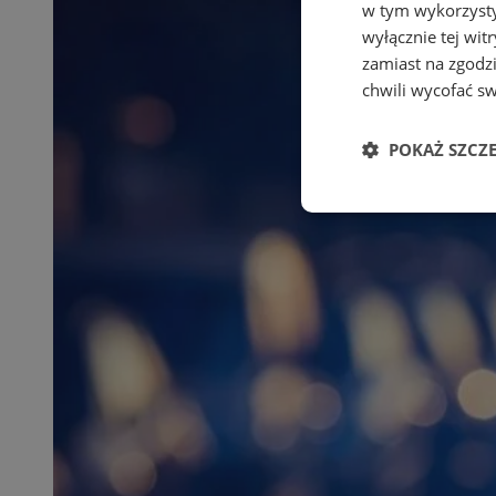
w tym wykorzysty
wyłącznie tej wi
zamiast na zgodz
chwili wycofać s
POKAŻ SZCZ
Niezbędne
Ni
Niezbędne pliki cook
zarządzanie kontem. 
Nazwa