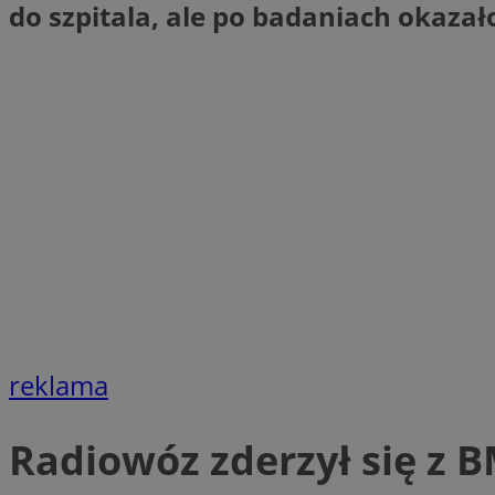
do szpitala, ale po badaniach okazało
Nazwa
Nazwa
ustat_xq6z219uw9
Nazwa
__Secure-YNID
_clck
__gads
FCCDCF
MUID
__eoi
ANONCHK
_clsk
test_cookie
reklama
_ga_NBM6HFESG6
_fbp
OAID
Radiowóz zderzył się z
MR