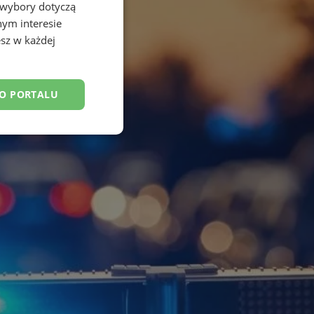
 wybory dotyczą
nym interesie
sz w każdej
DO PORTALU
esklasyfikowane
ane
owanie użytkownika i
j.