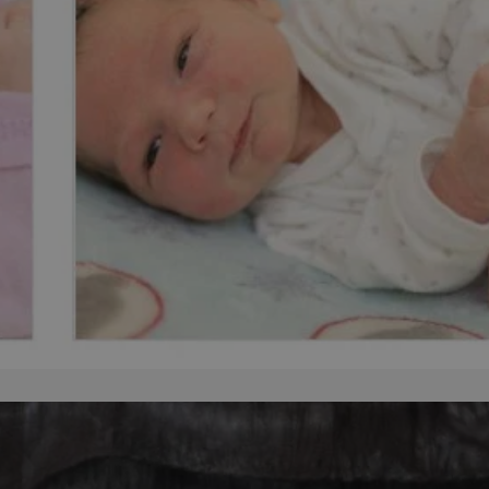
zabrze.com.pl
1 rok
Ten plik cookie przechowuje identyfik
zabrze.com.pl
1 rok
Ten plik cookie przechowuje identyfik
zabrze.com.pl
1 rok
Ten plik cookie przechowuje identyfik
29 minut 53
Ten plik cookie służy do rozróżniania
Cloudflare
sekundy
to korzystne dla strony internetowe
Inc.
umożliwia tworzenie ważnych rapor
.x.com
korzystania z jej witryny internetowe
29 minut 55
Ten plik cookie służy do rozróżniania
Cloudflare
sekund
to korzystne dla strony internetowe
Inc.
umożliwia tworzenie ważnych rapor
.twitter.com
korzystania z jej witryny internetowe
nt
4 tygodnie 2 dni
Ten plik cookie jest używany przez 
CookieScript
Script.com do zapamiętywania prefe
zabrze.com.pl
zgody użytkownika na pliki cookie. J
aby baner cookie Cookie-Script.com 
Google Privacy Policy
METADATA
5 miesięcy 4
Ten plik cookie przechowuje informa
YouTube
tygodnie
użytkownika oraz jego preferencjac
.youtube.com
prywatności podczas korzystania z wi
wybory dotyczące polityki prywatnoś
zgody, zapewniając ich przestrzegan
wizytach. Dzięki temu użytkownik 
konfigurować swoich preferencji, co
zgodność z regulacjami ochrony dan