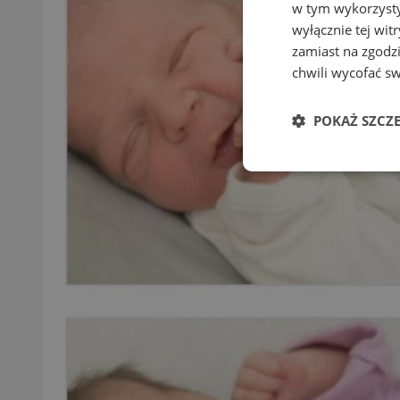
w tym wykorzysty
wyłącznie tej wi
zamiast na zgodz
chwili wycofać s
POKAŻ SZCZ
Niezbędne
Ni
Niezbędne pliki cook
zarządzanie kontem. 
Nazwa