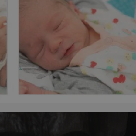
ator sesji.
ator sesji.
ator sesji.
 ludzi i botów. Jest
j, ponieważ
tów na temat
j.
 ludzi i botów. Jest
j, ponieważ
tów na temat
j.
usługę Cookie-
rencji dotyczących
est to konieczne,
działał poprawnie.
cje o zgodzie
h dotyczących
tryny. Rejestruje
ci i ustawień
ie w kolejnych
nie musi ponownie
 zwiększa wygodę i
ych.