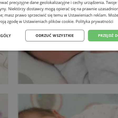
wać precyzyjne dane geolokalizacyjne i cechy urządzenia. Twoje
tryny. Niektórzy dostawcy mogą opierać się na prawnie uzasadnio
ie; masz prawo sprzeciwić się temu w
Ustawieniach reklam
. Może
woją zgodę w
Ustawieniach plików cookie
.
Polityka prywatności
EGÓŁY
ODRZUĆ WSZYSTKIE
PRZEJDŹ 
Wydajność
Targetowanie
Funkcjonalność
Ni
ezbędne
Wydajność
Targetowanie
Funkcjonalność
Niesklasyfikow
ie umożliwiają korzystanie z podstawowych funkcji strony internetowej, takich jak log
Bez niezbędnych plików cookie nie można prawidłowo korzystać ze strony internetowe
Provider
/
Okres
Opis
Domena
przechowywania