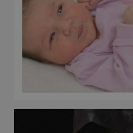
SessID
QeSessID
MvSessID
__cf_bm
__cf_bm
CookieScriptConse
VISITOR_PRIVACY_