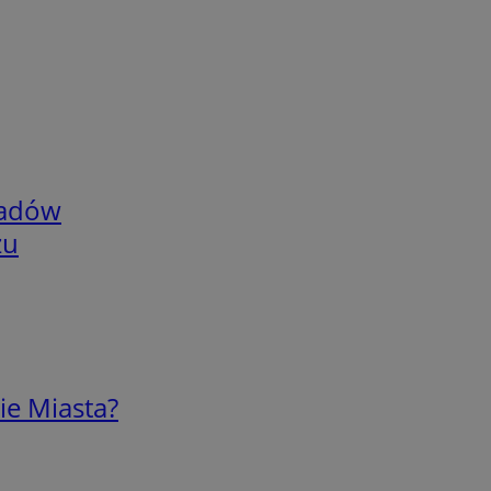
adów
zu
ie Miasta?