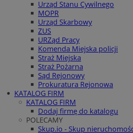
Urząd Stanu Cywilnego
MOPR
Urząd Skarbowy
ZUS
URZąd Pracy
Komenda Miejska policji
Straż Miejska
Straż Pożarna
Sąd Rejonowy
Prokuratura Rejonowa
KATALOG FIRM
KATALOG FIRM
Dodaj firmę do katalogu
POLECAMY
Skup.io - Skup nieruchomośc