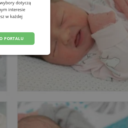
 wybory dotyczą
nym interesie
sz w każdej
DO PORTALU
esklasyfikowane
ane
owanie użytkownika i
j.