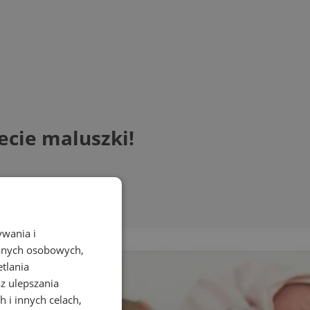
ecie maluszki!
ywania i
danych osobowych,
etlania
az ulepszania
 i innych celach,