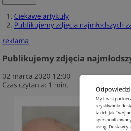
Ciekawe artykuły
Publikujemy zdjęcia najmłodszych z
reklama
Publikujemy zdjęcia najmłodsz
02 marca 2020 12:00
Czas czytania: 1 min.
Odpowiedzia
My i nasi partne
uzyskiwania dost
takich jak Twój a
spersonalizowanyc
usług.
Dostawcy s