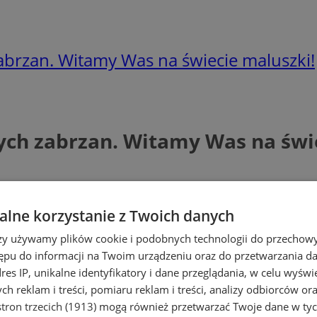
abrzan. Witamy Was na świecie maluszki!
ych zabrzan. Witamy Was na świ
lne korzystanie z Twoich danych
rzy używamy plików cookie i podobnych technologii do przechow
ępu do informacji na Twoim urządzeniu oraz do przetwarzania 
dres IP, unikalne identyfikatory i dane przeglądania, w celu wyświ
h reklam i treści, pomiaru reklam i treści, analizy odbiorców or
tron trzecich (1913)
mogą również przetwarzać Twoje dane w tych