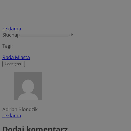
reklama
Słuchaj
⏵︎
Tagi:
Rada Miasta
Udostępnij
Adrian Blondzik
reklama
Dodaj komentarz