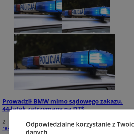
Prowadził BMW mimo sądowego zakazu.
44-latek zatrzymany na DTŚ
2
Odpowiedzialne korzystanie z Twoi
reklama
danych