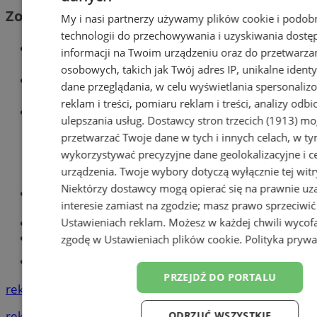
Zobacz również
My i nasi partnerzy używamy plików cookie i podob
technologii do przechowywania i uzyskiwania dostę
Wiadomości kryminalne w Zabrzu
informacji na Twoim urządzeniu oraz do przetwarza
osobowych, takich jak Twój adres IP, unikalne identyf
Wiadomości lokalne
dane przeglądania, w celu wyświetlania spersonali
reklam i treści, pomiaru reklam i treści, analizy odb
Wiadomości sportowe
ulepszania usług.
Dostawcy stron trzecich (1913)
mog
przetwarzać Twoje dane w tych i innych celach, w t
wykorzystywać precyzyjne dane geolokalizacyjne i c
urządzenia. Twoje wybory dotyczą wyłącznie tej witr
Niektórzy dostawcy mogą opierać się na prawnie u
Optyk, okulista
interesie zamiast na zgodzie; masz prawo sprzeciwić
Zabrze
Ustawieniach reklam
. Możesz w każdej chwili wycof
Największy sklep z częściami online!
Książeczka sanepidowska
zgodę w
Ustawieniach plików cookie
.
Polityka prywa
Tworzenie stron www -Zabrze
PRZEJDŹ DO PORTALU
reklama
reklama
ODRZUĆ WSZYSTKIE