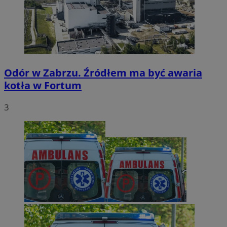
Odór w Zabrzu. Źródłem ma być awaria
kotła w Fortum
3