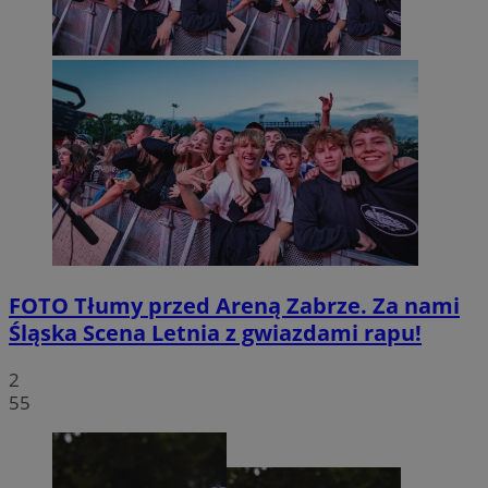
FOTO
Tłumy przed Areną Zabrze. Za nami
Śląska Scena Letnia z gwiazdami rapu!
2
55