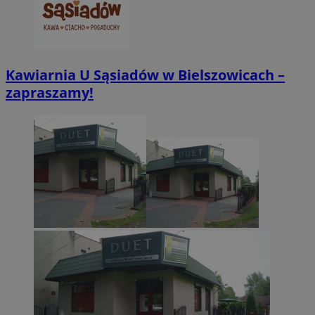
Kawiarnia U Sąsiadów w Bielszowicach –
zapraszamy!
VISITOR_PRIVACY_METADATA
5 miesięcy 4
YouTube
tygodnie
.youtube.com