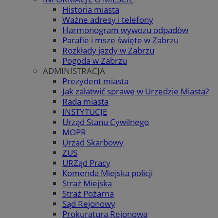
Historia miasta
Ważne adresy i telefony
Harmonogram wywozu odpadów
Parafie i msze święte w Zabrzu
Rozkłady jazdy w Zabrzu
Pogoda w Zabrzu
ADMINISTRACJA
Prezydent miasta
Jak załatwić sprawę w Urzędzie Miasta?
Rada miasta
INSTYTUCJE
Urząd Stanu Cywilnego
MOPR
Urząd Skarbowy
ZUS
URZąd Pracy
Komenda Miejska policji
Straż Miejska
Straż Pożarna
Sąd Rejonowy
Prokuratura Rejonowa