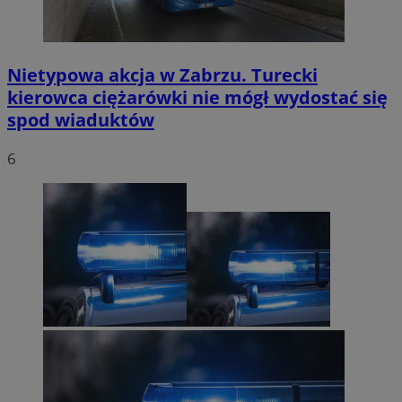
Nietypowa akcja w Zabrzu. Turecki
kierowca ciężarówki nie mógł wydostać się
spod wiaduktów
6