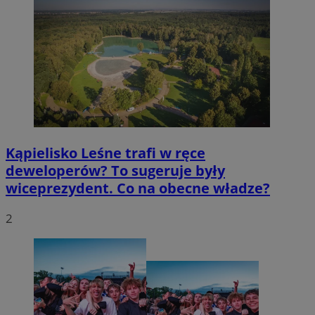
Kąpielisko Leśne trafi w ręce
deweloperów? To sugeruje były
wiceprezydent. Co na obecne władze?
2