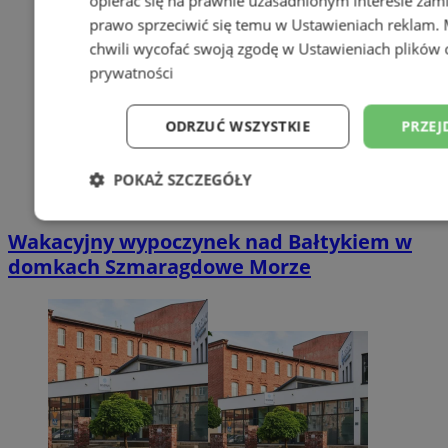
opierać się na prawnie uzasadnionym interesie zami
prawo sprzeciwić się temu w
Ustawieniach reklam
.
chwili wycofać swoją zgodę w
Ustawieniach plików 
prywatności
ODRZUĆ WSZYSTKIE
PRZEJ
POKAŻ SZCZEGÓŁY
Niezbędne
Wydajność
Targetowani
Wakacyjny wypoczynek nad Bałtykiem w
domkach Szmaragdowe Morze
Niesklasyfikowane
Niezbędne
Wydajność
Targetowanie
Funkcjonalno