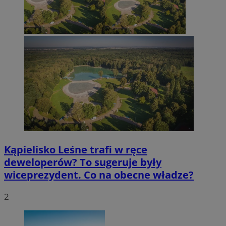
Kąpielisko Leśne trafi w ręce
deweloperów? To sugeruje były
wiceprezydent. Co na obecne władze?
2