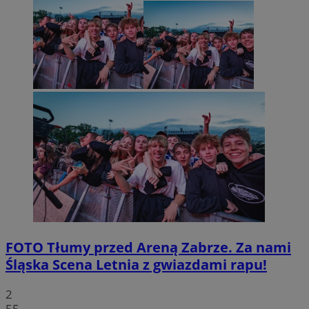
FOTO
Tłumy przed Areną Zabrze. Za nami
Śląska Scena Letnia z gwiazdami rapu!
2
55