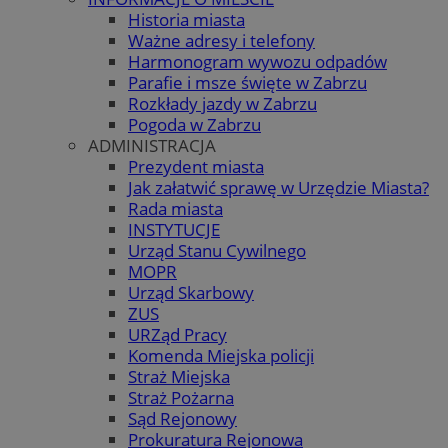
Historia miasta
Ważne adresy i telefony
Harmonogram wywozu odpadów
Parafie i msze święte w Zabrzu
Rozkłady jazdy w Zabrzu
Pogoda w Zabrzu
ADMINISTRACJA
Prezydent miasta
Jak załatwić sprawę w Urzędzie Miasta?
Rada miasta
INSTYTUCJE
Urząd Stanu Cywilnego
MOPR
Urząd Skarbowy
ZUS
URZąd Pracy
Komenda Miejska policji
Straż Miejska
Straż Pożarna
Sąd Rejonowy
Prokuratura Rejonowa