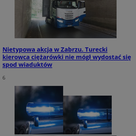
Nietypowa akcja w Zabrzu. Turecki
kierowca ciężarówki nie mógł wydostać się
spod wiaduktów
6