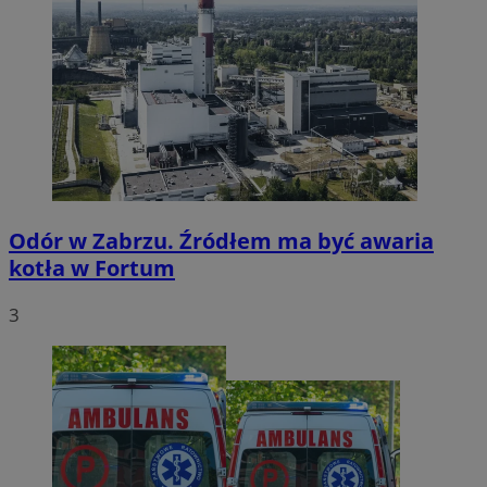
Odór w Zabrzu. Źródłem ma być awaria
kotła w Fortum
3