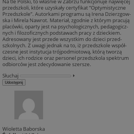
Na tle Polski, to właśnie w Zabrzu funkcjonuje najwięcej
przedszkoli, które uzyskały certyfikat “Optymistyczne
Przedszkole”. Autorkami programu są Ire­na Dzierz­gow­
ska i Mi­re­la Naw­rot. Ma­te­ria­ł, zgodnie z którym pracują
placówki, opar­ty jest na psy­cho­lo­gicz­nych, pe­da­go­gicz­
nych i fi­lo­zo­ficz­nych pod­sta­wach pra­cy z dziec­kiem.
Adre­so­wa­ny jest przede wszyst­kim do dzie­ci przed­
szkol­nych. Z uwa­gi jed­nak na to, iż przed­szko­le współ­
cze­sne jest in­sty­tu­cja trój­pod­mio­to­wą, któ­rą two­rzą
dzie­ci, ich ro­dzi­ce oraz per­so­nel przed­szko­la spek­trum
od­bior­ców jest zde­cy­do­wa­nie szer­sze.
Słuchaj
⏵︎
Udostępnij
Wioletta Baborska