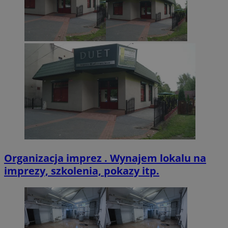
VISITOR_PRIVACY_METADATA
5 miesięcy 4
YouTube
tygodnie
.youtube.com
Organizacja imprez . Wynajem lokalu na
imprezy, szkolenia, pokazy itp.
Provider
/