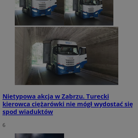
Nietypowa akcja w Zabrzu. Turecki
kierowca ciężarówki nie mógł wydostać się
spod wiaduktów
6