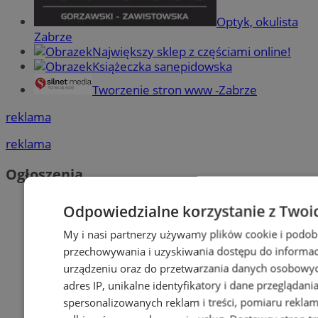
Optyk, okulista
Zabrze
Największy sklep z częściami online!
Książeczka sanepidowska
Tworzenie stron www -Zabrze
reklama
reklama
Ogłoszenia
Odpowiedzialne korzystanie z Twoi
My i nasi partnerzy używamy plików cookie i podob
przechowywania i uzyskiwania dostępu do informac
urządzeniu oraz do przetwarzania danych osobowych
adres IP, unikalne identyfikatory i dane przeglądani
spersonalizowanych reklam i treści, pomiaru reklam i