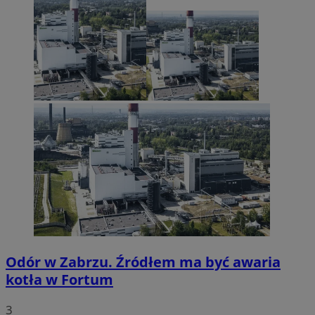
Odór w Zabrzu. Źródłem ma być awaria
kotła w Fortum
3