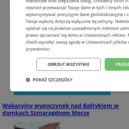
odbiorców oraz ulepszania usług.
Dostawcy stron tr
również przetwarzać Twoje dane w tych i innych cel
wykorzystywać precyzyjne dane geolokalizacyjne i c
Twoje wybory dotyczą wyłącznie tej witryny. Niekt
opierać się na prawnie uzasadnionym interesie zami
prawo sprzeciwić się temu w
Ustawieniach reklam
.
chwili wycofać swoją zgodę w
Ustawieniach plików 
prywatności
ODRZUĆ WSZYSTKIE
PRZEJ
POKAŻ SZCZEGÓŁY
Niezbędne
Wydajność
Targetowani
Wakacyjny wypoczynek nad Bałtykiem w
domkach Szmaragdowe Morze
Niesklasyfikowane