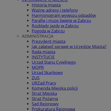
Historia miasta
Ważne adresy i telefony
Harmonogram wywozu odpadów
Parafie i msze święte w Zabrzu
Rozkłady jazdy w Zabrzu
Pogoda w Zabrzu
ADMINISTRACJA
Prezydent miasta
Jak załatwić sprawę w Urzędzie Miasta?
Rada miasta
INSTYTUCJE
Urząd Stanu Cywilnego
MOPR
Urząd Skarbowy
ZUS
URZąd Pracy
Komenda Miejska policji
Straż Miejska
Straż Pożarna
Sąd Rejonowy
Prokuratura Rejonowa