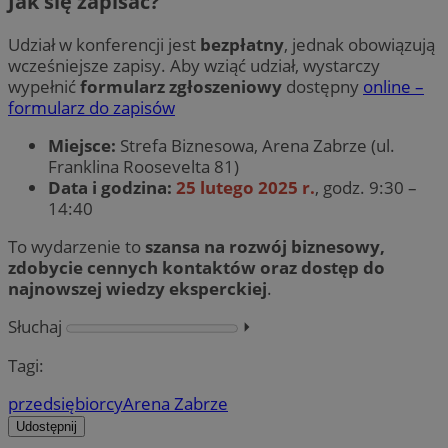
Jak się zapisać?
Udział w konferencji jest
bezpłatny
, jednak obowiązują
wcześniejsze zapisy. Aby wziąć udział, wystarczy
wypełnić
formularz zgłoszeniowy
dostępny
online –
formularz do zapisów
Miejsce:
Strefa Biznesowa, Arena Zabrze (ul.
Franklina Roosevelta 81)
Data i godzina:
25 lutego 2025 r.
, godz. 9:30 –
14:40
To wydarzenie to
szansa na rozwój biznesowy,
zdobycie cennych kontaktów oraz dostęp do
najnowszej wiedzy eksperckiej
.
Słuchaj
⏵︎
Tagi:
przedsiębiorcy
Arena Zabrze
Udostępnij